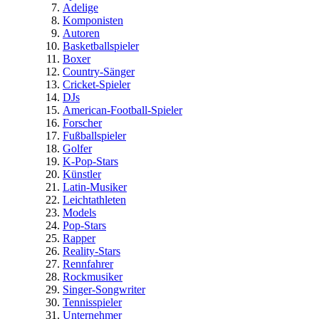
Adelige
Komponisten
Autoren
Basketballspieler
Boxer
Country-Sänger
Cricket-Spieler
DJs
American-Football-Spieler
Forscher
Fußballspieler
Golfer
K-Pop-Stars
Künstler
Latin-Musiker
Leichtathleten
Models
Pop-Stars
Rapper
Reality-Stars
Rennfahrer
Rockmusiker
Singer-Songwriter
Tennisspieler
Unternehmer