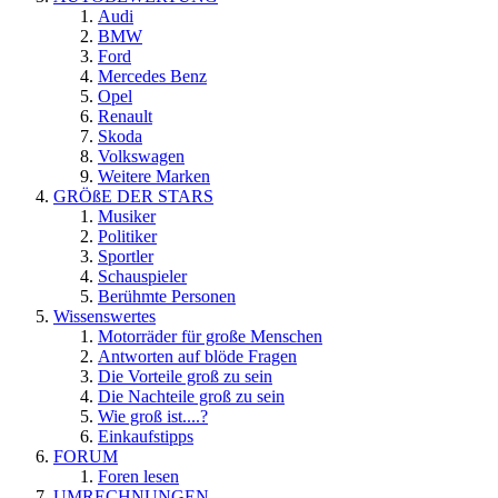
Audi
BMW
Ford
Mercedes Benz
Opel
Renault
Skoda
Volkswagen
Weitere Marken
GRÖßE DER STARS
Musiker
Politiker
Sportler
Schauspieler
Berühmte Personen
Wissenswertes
Motorräder für große Menschen
Antworten auf blöde Fragen
Die Vorteile groß zu sein
Die Nachteile groß zu sein
Wie groß ist....?
Einkaufstipps
FORUM
Foren lesen
UMRECHNUNGEN