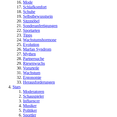
Mode
Schlafkomfort
Schuhe
Selbstbewusstsein
Sitzmöbel
Sonderanfertigungen
Sportarten
Tipps
Wachstumshormone
Evolution
Marfan Syndrom
Mythen
Partnersuche
Riesenwuchs
Vorurteile
Wachstum
Ergonomie
Herausforderungen
Stars
Moderatoren
Schauspieler
Influencer
Musiker
Politiker
Sportler