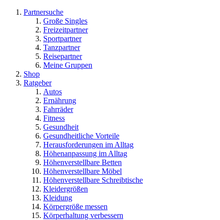
Partnersuche
Große Singles
Freizeitpartner
Sportpartner
Tanzpartner
Reisepartner
Meine Gruppen
Shop
Ratgeber
Autos
Ernährung
Fahrräder
Fitness
Gesundheit
Gesundheitliche Vorteile
Herausforderungen im Alltag
Höhenanpassung im Alltag
Höhenverstellbare Betten
Höhenverstellbare Möbel
Höhenverstellbare Schreibtische
Kleidergrößen
Kleidung
Körpergröße messen
Körperhaltung verbessern