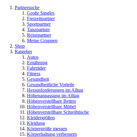
Partnersuche
Große Singles
Freizeitpartner
Sportpartner
Tanzpartner
Reisepartner
Meine Gruppen
Shop
Ratgeber
Autos
Ernährung
Fahrräder
Fitness
Gesundheit
Gesundheitliche Vorteile
Herausforderungen im Alltag
Höhenanpassung im Alltag
Höhenverstellbare Betten
Höhenverstellbare Möbel
Höhenverstellbare Schreibtische
Kleidergrößen
Kleidung
Körpergröße messen
Körperhaltung verbessern