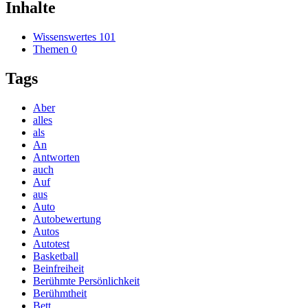
Inhalte
Wissenswertes
101
Themen
0
Tags
Aber
alles
als
An
Antworten
auch
Auf
aus
Auto
Autobewertung
Autos
Autotest
Basketball
Beinfreiheit
Berühmte Persönlichkeit
Berühmtheit
Bett