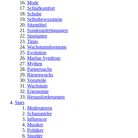
Mode
Schlafkomfort
Schuhe
Selbstbewusstsein
Sitzmöbel
Sonderanfertigungen
Sportarten
Tipps
Wachstumshormone
Evolution
Marfan Syndrom
Mythen
Partnersuche
Riesenwuchs
Vorurteile
Wachstum
Ergonomie
Herausforderungen
Stars
Moderatoren
Schauspieler
Influencer
Musiker
Politiker
Sportler