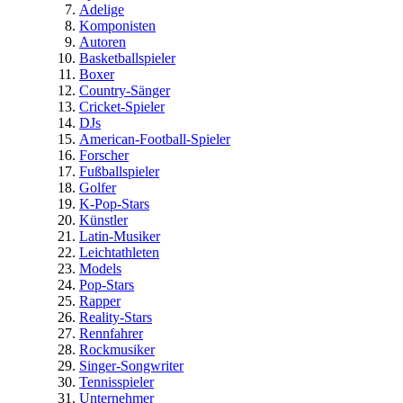
Adelige
Komponisten
Autoren
Basketballspieler
Boxer
Country-Sänger
Cricket-Spieler
DJs
American-Football-Spieler
Forscher
Fußballspieler
Golfer
K-Pop-Stars
Künstler
Latin-Musiker
Leichtathleten
Models
Pop-Stars
Rapper
Reality-Stars
Rennfahrer
Rockmusiker
Singer-Songwriter
Tennisspieler
Unternehmer