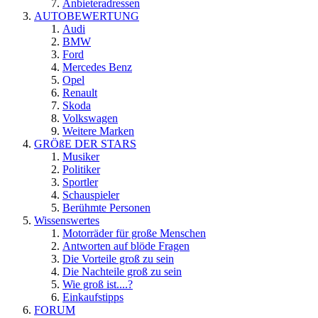
Anbieteradressen
AUTOBEWERTUNG
Audi
BMW
Ford
Mercedes Benz
Opel
Renault
Skoda
Volkswagen
Weitere Marken
GRÖßE DER STARS
Musiker
Politiker
Sportler
Schauspieler
Berühmte Personen
Wissenswertes
Motorräder für große Menschen
Antworten auf blöde Fragen
Die Vorteile groß zu sein
Die Nachteile groß zu sein
Wie groß ist....?
Einkaufstipps
FORUM