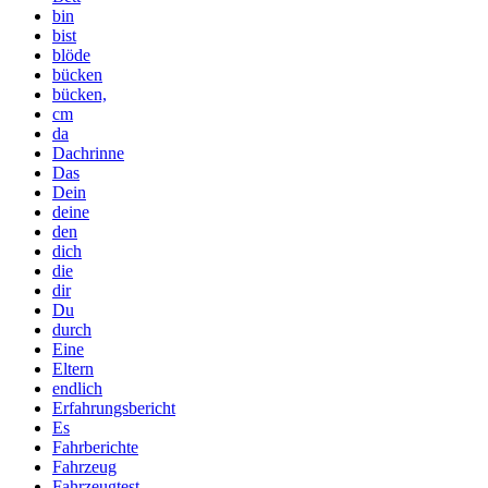
bin
bist
blöde
bücken
bücken,
cm
da
Dachrinne
Das
Dein
deine
den
dich
die
dir
Du
durch
Eine
Eltern
endlich
Erfahrungsbericht
Es
Fahrberichte
Fahrzeug
Fahrzeugtest