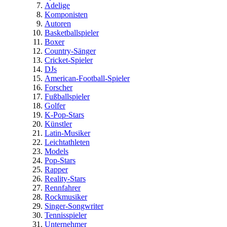
Adelige
Komponisten
Autoren
Basketballspieler
Boxer
Country-Sänger
Cricket-Spieler
DJs
American-Football-Spieler
Forscher
Fußballspieler
Golfer
K-Pop-Stars
Künstler
Latin-Musiker
Leichtathleten
Models
Pop-Stars
Rapper
Reality-Stars
Rennfahrer
Rockmusiker
Singer-Songwriter
Tennisspieler
Unternehmer