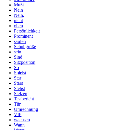
Mußt
Nein
Nein,
nicht
oben
Persönlichkeit
Prominent
saufen
Schuhgröße
sein
Sind
Sitzposition
So
Spielst
Star
Stars
Stehst
Stelzen
Testbericht
Tür
Umrechnung
VIP
wachsen
Wann