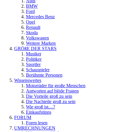
Audi
BMW
Ford
Mercedes Benz
Opel
Renault
Skoda
Volkswagen
Weitere Marken
GRÖßE DER STARS
Musiker
Politiker
Sportler
Schauspieler
Berühmte Personen
Wissenswertes
Motorräder für große Menschen
Antworten auf blöde Fragen
Die Vorteile groß zu sein
Die Nachteile groß zu sein
Wie groß ist....?
Einkaufstipps
FORUM
Foren lesen
UMRECHNUNGEN