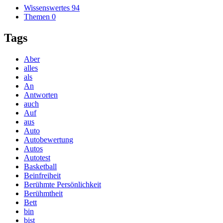
Wissenswertes
94
Themen
0
Tags
Aber
alles
als
An
Antworten
auch
Auf
aus
Auto
Autobewertung
Autos
Autotest
Basketball
Beinfreiheit
Berühmte Persönlichkeit
Berühmtheit
Bett
bin
bist