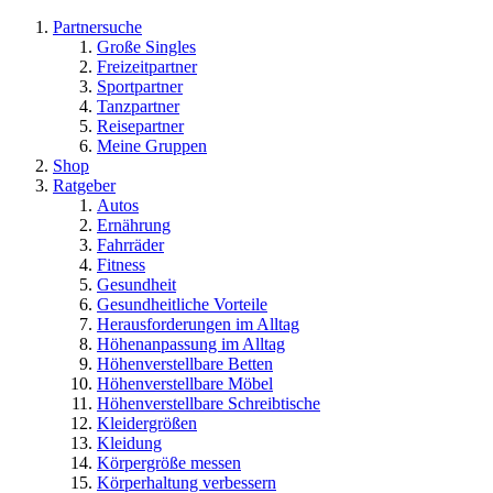
Partnersuche
Große Singles
Freizeitpartner
Sportpartner
Tanzpartner
Reisepartner
Meine Gruppen
Shop
Ratgeber
Autos
Ernährung
Fahrräder
Fitness
Gesundheit
Gesundheitliche Vorteile
Herausforderungen im Alltag
Höhenanpassung im Alltag
Höhenverstellbare Betten
Höhenverstellbare Möbel
Höhenverstellbare Schreibtische
Kleidergrößen
Kleidung
Körpergröße messen
Körperhaltung verbessern