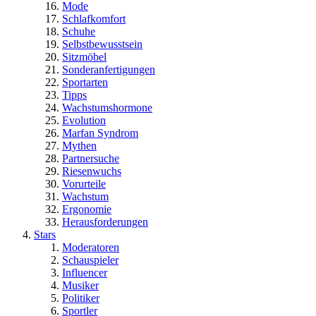
Mode
Schlafkomfort
Schuhe
Selbstbewusstsein
Sitzmöbel
Sonderanfertigungen
Sportarten
Tipps
Wachstumshormone
Evolution
Marfan Syndrom
Mythen
Partnersuche
Riesenwuchs
Vorurteile
Wachstum
Ergonomie
Herausforderungen
Stars
Moderatoren
Schauspieler
Influencer
Musiker
Politiker
Sportler