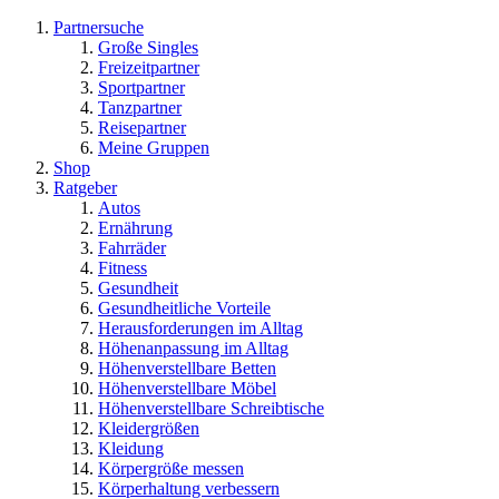
Partnersuche
Große Singles
Freizeitpartner
Sportpartner
Tanzpartner
Reisepartner
Meine Gruppen
Shop
Ratgeber
Autos
Ernährung
Fahrräder
Fitness
Gesundheit
Gesundheitliche Vorteile
Herausforderungen im Alltag
Höhenanpassung im Alltag
Höhenverstellbare Betten
Höhenverstellbare Möbel
Höhenverstellbare Schreibtische
Kleidergrößen
Kleidung
Körpergröße messen
Körperhaltung verbessern