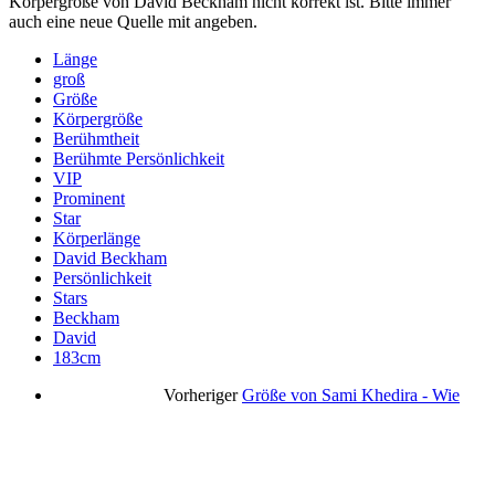
Körpergröße von David Beckham nicht korrekt ist. Bitte immer
auch eine neue Quelle mit angeben.
Länge
groß
Größe
Körpergröße
Berühmtheit
Berühmte Persönlichkeit
VIP
Prominent
Star
Körperlänge
David Beckham
Persönlichkeit
Stars
Beckham
David
183cm
Vorheriger
Größe von Sami Khedira - Wie