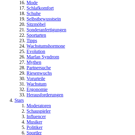
Mode
Schlafkomfort
Schuhe
Selbstbewusstsein
Sitzmöbel
Sonderanfertigungen
Sportarten
Tipps
Wachstumshormone
Evolution
Marfan Syndrom
Mythen
Partnersuche
Riesenwuchs
Vorurteile
Wachstum
Ergonomie
Herausforderungen
Stars
Moderatoren
Schauspieler
Influencer
Musiker
Politiker
Sportler