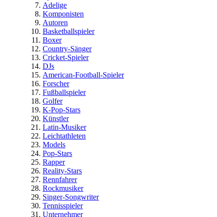
Adelige
Komponisten
Autoren
Basketballspieler
Boxer
Country-Sänger
Cricket-Spieler
DJs
American-Football-Spieler
Forscher
Fußballspieler
Golfer
K-Pop-Stars
Künstler
Latin-Musiker
Leichtathleten
Models
Pop-Stars
Rapper
Reality-Stars
Rennfahrer
Rockmusiker
Singer-Songwriter
Tennisspieler
Unternehmer