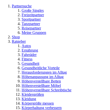
Partnersuche
Große Singles
Freizeitpartner
Sportpartner
Tanzpartner
Reisepartner
Meine Gruppen
Shop
Ratgeber
Autos
Ernährung
Fahrräder
Fitness
Gesundheit
Gesundheitliche Vorteile
Herausforderungen im Alltag
Höhenanpassung im Alltag
Höhenverstellbare Betten
Höhenverstellbare Möbel
Höhenverstellbare Schreibtische
Kleidergrößen
Kleidung
Körpergröße messen
Körperhaltung verbessern