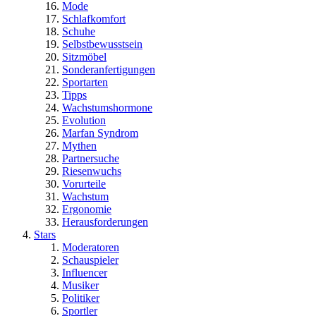
Mode
Schlafkomfort
Schuhe
Selbstbewusstsein
Sitzmöbel
Sonderanfertigungen
Sportarten
Tipps
Wachstumshormone
Evolution
Marfan Syndrom
Mythen
Partnersuche
Riesenwuchs
Vorurteile
Wachstum
Ergonomie
Herausforderungen
Stars
Moderatoren
Schauspieler
Influencer
Musiker
Politiker
Sportler