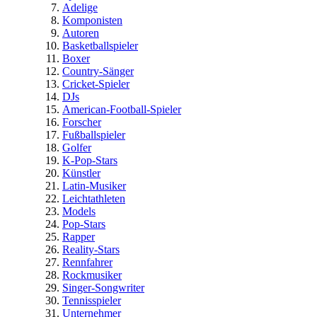
Adelige
Komponisten
Autoren
Basketballspieler
Boxer
Country-Sänger
Cricket-Spieler
DJs
American-Football-Spieler
Forscher
Fußballspieler
Golfer
K-Pop-Stars
Künstler
Latin-Musiker
Leichtathleten
Models
Pop-Stars
Rapper
Reality-Stars
Rennfahrer
Rockmusiker
Singer-Songwriter
Tennisspieler
Unternehmer