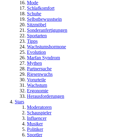
Mode
Schlafkomfort
Schuhe
Selbstbewusstsein
Sitzmöbel
Sonderanfertigungen
Sportarten
Tipps
Wachstumshormone
Evolution
Marfan Syndrom
Mythen
Partnersuche
Riesenwuchs
Vorurteile
Wachstum
Ergonomie
Herausforderungen
Stars
Moderatoren
Schauspieler
Influencer
Musiker
Politiker
Sportler