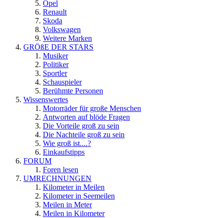
Opel
Renault
Skoda
Volkswagen
Weitere Marken
GRÖßE DER STARS
Musiker
Politiker
Sportler
Schauspieler
Berühmte Personen
Wissenswertes
Motorräder für große Menschen
Antworten auf blöde Fragen
Die Vorteile groß zu sein
Die Nachteile groß zu sein
Wie groß ist....?
Einkaufstipps
FORUM
Foren lesen
UMRECHNUNGEN
Kilometer in Meilen
Kilometer in Seemeilen
Meilen in Meter
Meilen in Kilometer