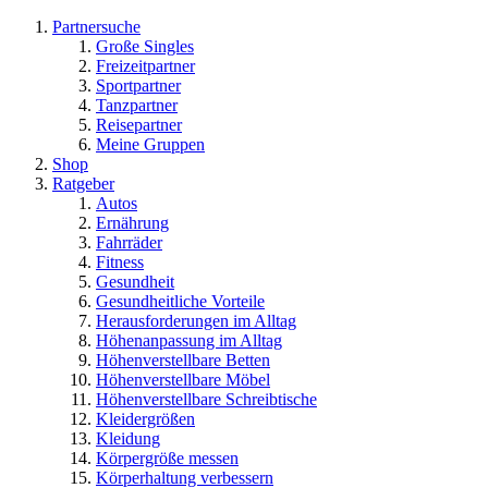
Partnersuche
Große Singles
Freizeitpartner
Sportpartner
Tanzpartner
Reisepartner
Meine Gruppen
Shop
Ratgeber
Autos
Ernährung
Fahrräder
Fitness
Gesundheit
Gesundheitliche Vorteile
Herausforderungen im Alltag
Höhenanpassung im Alltag
Höhenverstellbare Betten
Höhenverstellbare Möbel
Höhenverstellbare Schreibtische
Kleidergrößen
Kleidung
Körpergröße messen
Körperhaltung verbessern