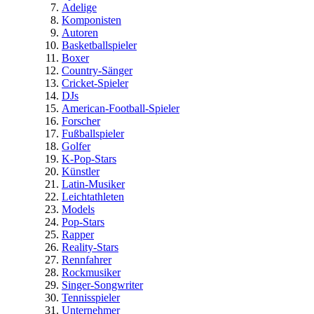
Adelige
Komponisten
Autoren
Basketballspieler
Boxer
Country-Sänger
Cricket-Spieler
DJs
American-Football-Spieler
Forscher
Fußballspieler
Golfer
K-Pop-Stars
Künstler
Latin-Musiker
Leichtathleten
Models
Pop-Stars
Rapper
Reality-Stars
Rennfahrer
Rockmusiker
Singer-Songwriter
Tennisspieler
Unternehmer