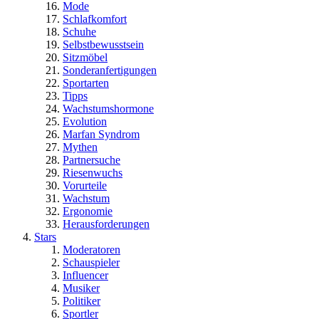
Mode
Schlafkomfort
Schuhe
Selbstbewusstsein
Sitzmöbel
Sonderanfertigungen
Sportarten
Tipps
Wachstumshormone
Evolution
Marfan Syndrom
Mythen
Partnersuche
Riesenwuchs
Vorurteile
Wachstum
Ergonomie
Herausforderungen
Stars
Moderatoren
Schauspieler
Influencer
Musiker
Politiker
Sportler