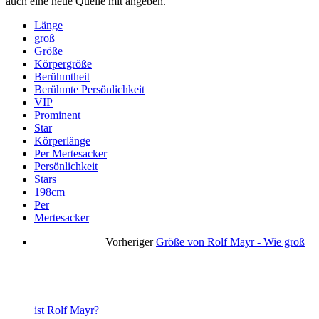
auch eine neue Quelle mit angeben.
Länge
groß
Größe
Körpergröße
Berühmtheit
Berühmte Persönlichkeit
VIP
Prominent
Star
Körperlänge
Per Mertesacker
Persönlichkeit
Stars
198cm
Per
Mertesacker
Vorheriger
Größe von Rolf Mayr - Wie groß
ist Rolf Mayr?