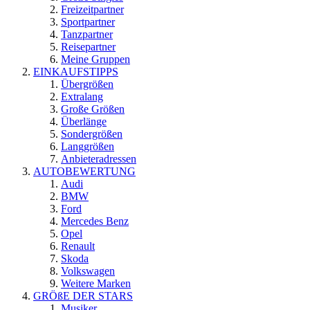
Freizeitpartner
Sportpartner
Tanzpartner
Reisepartner
Meine Gruppen
EINKAUFSTIPPS
Übergrößen
Extralang
Große Größen
Überlänge
Sondergrößen
Langgrößen
Anbieteradressen
AUTOBEWERTUNG
Audi
BMW
Ford
Mercedes Benz
Opel
Renault
Skoda
Volkswagen
Weitere Marken
GRÖßE DER STARS
Musiker