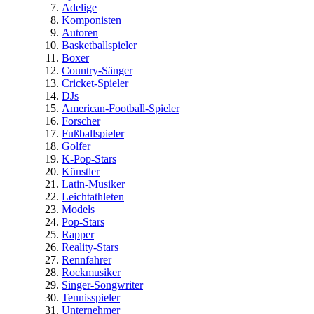
Adelige
Komponisten
Autoren
Basketballspieler
Boxer
Country-Sänger
Cricket-Spieler
DJs
American-Football-Spieler
Forscher
Fußballspieler
Golfer
K-Pop-Stars
Künstler
Latin-Musiker
Leichtathleten
Models
Pop-Stars
Rapper
Reality-Stars
Rennfahrer
Rockmusiker
Singer-Songwriter
Tennisspieler
Unternehmer