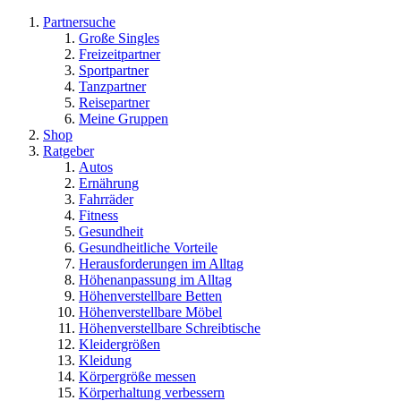
Partnersuche
Große Singles
Freizeitpartner
Sportpartner
Tanzpartner
Reisepartner
Meine Gruppen
Shop
Ratgeber
Autos
Ernährung
Fahrräder
Fitness
Gesundheit
Gesundheitliche Vorteile
Herausforderungen im Alltag
Höhenanpassung im Alltag
Höhenverstellbare Betten
Höhenverstellbare Möbel
Höhenverstellbare Schreibtische
Kleidergrößen
Kleidung
Körpergröße messen
Körperhaltung verbessern