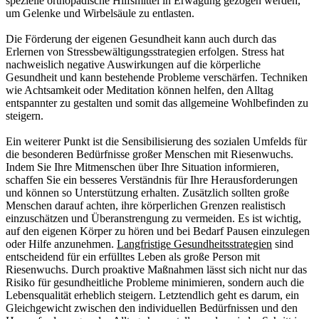
spezielle orthopädische Hilfsmittel in Erwägung gezogen werden,
um Gelenke und Wirbelsäule zu entlasten.
Die Förderung der eigenen Gesundheit kann auch durch das
Erlernen von Stressbewältigungsstrategien erfolgen. Stress hat
nachweislich negative Auswirkungen auf die körperliche
Gesundheit und kann bestehende Probleme verschärfen. Techniken
wie Achtsamkeit oder Meditation können helfen, den Alltag
entspannter zu gestalten und somit das allgemeine Wohlbefinden zu
steigern.
Ein weiterer Punkt ist die Sensibilisierung des sozialen Umfelds für
die besonderen Bedürfnisse großer Menschen mit Riesenwuchs.
Indem Sie Ihre Mitmenschen über Ihre Situation informieren,
schaffen Sie ein besseres Verständnis für Ihre Herausforderungen
und können so Unterstützung erhalten. Zusätzlich sollten große
Menschen darauf achten, ihre körperlichen Grenzen realistisch
einzuschätzen und Überanstrengung zu vermeiden. Es ist wichtig,
auf den eigenen Körper zu hören und bei Bedarf Pausen einzulegen
oder Hilfe anzunehmen.
Langfristige Gesundheitsstrategien
sind
entscheidend für ein erfülltes Leben als große Person mit
Riesenwuchs. Durch proaktive Maßnahmen lässt sich nicht nur das
Risiko für gesundheitliche Probleme minimieren, sondern auch die
Lebensqualität erheblich steigern. Letztendlich geht es darum, ein
Gleichgewicht zwischen den individuellen Bedürfnissen und den