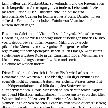
kann helfen, den Muskelabbau zu verhindern und die Regeneration
nach körperlichen Anstrengungen zu fördern. Lebensmittel wie
mageres Fleisch, Fisch, Hülsenfrüchte und Nüsse sind
hervorragende Quellen für hochwertiges Protein. Darüber hinaus
sollte der Fokus auf einer hohen Zufuhr von Vitaminen und
Mineralstoffen liegen.
Besonders Calcium und Vitamin D sind für große Menschen von
Bedeutung, da sie zur Knochengesundheit beitragen und das Risiko
von Osteoporose verringern können. Milchprodukte oder
pflanzliche Alternativen sowie grünes Blattgemüse sollten
regelmäßig auf dem Speiseplan stehen. Auch Omega-3-Fettsäuren
spielen eine wichtige Rolle in der Ernährung großer Menschen; sie
können entzündungshemmend wirken und somit
Gelenkbeschwerden lindern.
Diese Fettsäuren finden sich in fettem Fisch wie Lachs oder in
Leinsamen und Walnüssen.
Die richtige Flüssigkeitszufuhr
ist
ebenfalls nicht zu vernachlässigen; ausreichend Wasser unterstützt
alle Körperfunktionen und hilft dabei, den Stoffwechsel
aufrechtzuerhalten. Große Menschen sollten darauf achten, täglich
genügend Flüssigkeit aufzunehmen – mindestens zwei bis drei Liter
Wasser sind empfehlenswert. Ein weiterer Aspekt ist die
Vermeidung von verarbeiteten Lebensmitteln sowie Zuckerzusätzen;
diese können nicht nur das Gewicht negativ beeinflussen, sondern