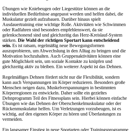
Übungen wie Kniebeugen oder Liegestütze können an die
individuellen Bedürfnisse angepasst werden und helfen dabei, die
Muskulatur gezielt aufzubauen. Darüber hinaus spielt
Ausdauertraining eine wichtige Rolle. Aktivitäten wie Schwimmen
oder Radfahren sind besonders empfehlenswert, da sie
gelenkschonend sind und gleichzeitig das Herz-Kreislauf-System
stärken.
Die Wahl der richtigen Sportart kann entscheidend
sein.
Es ist ratsam, regelmäßig neue Bewegungsformen
auszuprobieren, um Abwechslung in den Alltag zu bringen und die
Motivation hochzuhalten. Auch Gruppenaktivitäten können eine
gute Möglichkeit sein, um soziale Kontakte zu knüpfen und
gleichzeitig aktiv zu bleiben. Ein weiterer Aspekt ist das Dehnen.
Regelmäßiges Dehnen fördert nicht nur die Flexibilität, sondern
kann auch Verspannungen im Körper reduzieren. Besonders große
Menschen neigen dazu, Muskelverspannungen in bestimmten
Körperregionen zu entwickeln. Daher sollte ein gezieltes
Dehnprogramm Teil des Fitnessplans sein. Hierbei können einfache
Übungen wie das Dehnen der Oberschenkelmuskulatur oder der
Rückenmuskulatur helfen. Um Verletzungen vorzubeugen, ist es
wichtig, auf den eigenen Körper zu hören und Überlastungen zu
vermeiden.
Ein langsamer Einstieg in neue Sportarten oder Trainingsprogramme