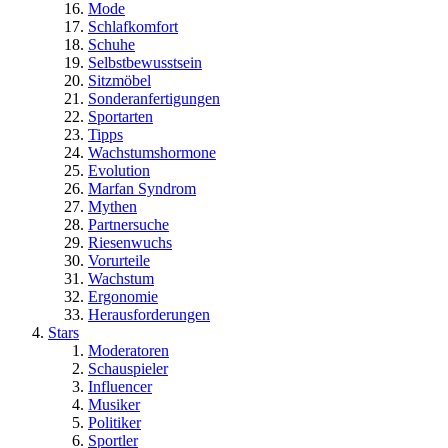
Mode
Schlafkomfort
Schuhe
Selbstbewusstsein
Sitzmöbel
Sonderanfertigungen
Sportarten
Tipps
Wachstumshormone
Evolution
Marfan Syndrom
Mythen
Partnersuche
Riesenwuchs
Vorurteile
Wachstum
Ergonomie
Herausforderungen
Stars
Moderatoren
Schauspieler
Influencer
Musiker
Politiker
Sportler