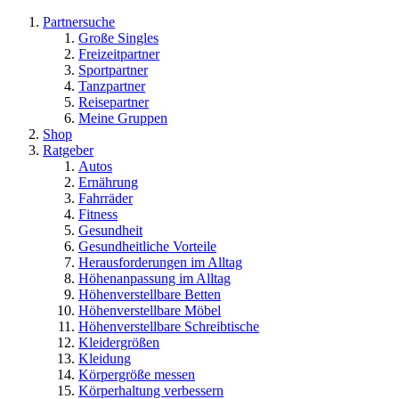
Partnersuche
Große Singles
Freizeitpartner
Sportpartner
Tanzpartner
Reisepartner
Meine Gruppen
Shop
Ratgeber
Autos
Ernährung
Fahrräder
Fitness
Gesundheit
Gesundheitliche Vorteile
Herausforderungen im Alltag
Höhenanpassung im Alltag
Höhenverstellbare Betten
Höhenverstellbare Möbel
Höhenverstellbare Schreibtische
Kleidergrößen
Kleidung
Körpergröße messen
Körperhaltung verbessern