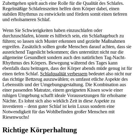
Zubettgehen spielt auch eine Rolle für die Qualität des Schlafes.
Regelmäßige Schlafenszeiten helfen dem Körper dabei, einen
stabilen Rhythmus zu entwickeln und fördern somit einen tieferen
und erholsameren Schlaf.
Wenn Sie Schwierigkeiten haben einzuschlafen oder
durchzuschlafen, könnte es hilfreich sein, ein Schlaftagebuch zu
führen; so lassen sich Muster erkennen und gezielte Maßnahmen
ergreifen. Zusätzlich sollten große Menschen darauf achten, dass sie
ausreichend Tageslicht bekommen; dies unterstützt nicht nur die
allgemeine Gesundheit sondern auch den natürlichen Tag-Nacht-
Rhythmus des Körpers. Bewegung während des Tages kann
ebenfalls dazu beitragen, dass der Körper abends müde genug ist für
einen tiefen Schlaf.
Schlafqualität verbessern
bedeutet also nicht nur
das richtige Bettzeug auszuwählen; es umfasst etliche Aspekte des
Lebensstils und der Umgebungsgestaltung. Die Kombination aus
einer passenden Matratze, einem geeigneten Kissen sowie einer
ruhigen Umgebung schafft ideale Voraussetzungen für erholsame
Nächte. Es lohnt sich also wirklich Zeit in diese Aspekte zu
investieren – denn guter Schlaf ist kein Luxus sondern eine
Notwendigkeit für das Wohlbefinden großer Menschen mit
Riesenwuchs!
Richtige Körperhaltung