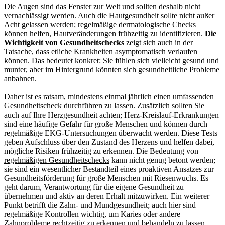
Die Augen sind das Fenster zur Welt und sollten deshalb nicht
vernachlässigt werden. Auch die Hautgesundheit sollte nicht außer
Acht gelassen werden; regelmäßige dermatologische Checks
können helfen, Hautveränderungen frühzeitig zu identifizieren.
Die
Wichtigkeit von Gesundheitschecks
zeigt sich auch in der
Tatsache, dass etliche Krankheiten asymptomatisch verlaufen
können. Das bedeutet konkret: Sie fühlen sich vielleicht gesund und
munter, aber im Hintergrund könnten sich gesundheitliche Probleme
anbahnen.
Daher ist es ratsam, mindestens einmal jährlich einen umfassenden
Gesundheitscheck durchführen zu lassen. Zusätzlich sollten Sie
auch auf Ihre Herzgesundheit achten; Herz-Kreislauf-Erkrankungen
sind eine häufige Gefahr für große Menschen und können durch
regelmäßige EKG-Untersuchungen überwacht werden. Diese Tests
geben Aufschluss über den Zustand des Herzens und helfen dabei,
mögliche Risiken frühzeitig zu erkennen. Die Bedeutung von
regelmäßigen Gesundheitschecks
kann nicht genug betont werden;
sie sind ein wesentlicher Bestandteil eines proaktiven Ansatzes zur
Gesundheitsförderung für große Menschen mit Riesenwuchs. Es
geht darum, Verantwortung für die eigene Gesundheit zu
übernehmen und aktiv an deren Erhalt mitzuwirken. Ein weiterer
Punkt betrifft die Zahn- und Mundgesundheit; auch hier sind
regelmäßige Kontrollen wichtig, um Karies oder andere
Zahnprobleme rechtzeitig zu erkennen und behandeln zu lassen.