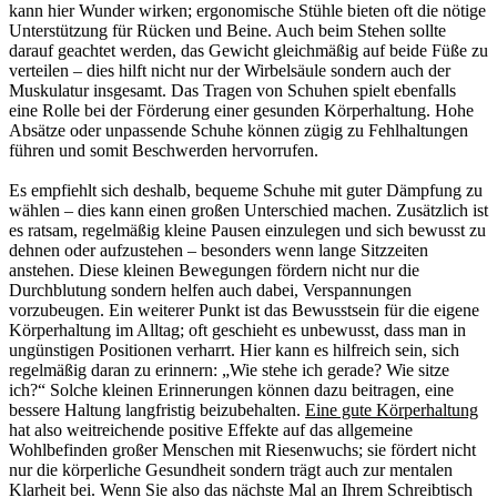
kann hier Wunder wirken; ergonomische Stühle bieten oft die nötige
Unterstützung für Rücken und Beine. Auch beim Stehen sollte
darauf geachtet werden, das Gewicht gleichmäßig auf beide Füße zu
verteilen – dies hilft nicht nur der Wirbelsäule sondern auch der
Muskulatur insgesamt. Das Tragen von Schuhen spielt ebenfalls
eine Rolle bei der Förderung einer gesunden Körperhaltung. Hohe
Absätze oder unpassende Schuhe können zügig zu Fehlhaltungen
führen und somit Beschwerden hervorrufen.
Es empfiehlt sich deshalb, bequeme Schuhe mit guter Dämpfung zu
wählen – dies kann einen großen Unterschied machen. Zusätzlich ist
es ratsam, regelmäßig kleine Pausen einzulegen und sich bewusst zu
dehnen oder aufzustehen – besonders wenn lange Sitzzeiten
anstehen. Diese kleinen Bewegungen fördern nicht nur die
Durchblutung sondern helfen auch dabei, Verspannungen
vorzubeugen. Ein weiterer Punkt ist das Bewusstsein für die eigene
Körperhaltung im Alltag; oft geschieht es unbewusst, dass man in
ungünstigen Positionen verharrt. Hier kann es hilfreich sein, sich
regelmäßig daran zu erinnern: „Wie stehe ich gerade? Wie sitze
ich?“ Solche kleinen Erinnerungen können dazu beitragen, eine
bessere Haltung langfristig beizubehalten.
Eine gute Körperhaltung
hat also weitreichende positive Effekte auf das allgemeine
Wohlbefinden großer Menschen mit Riesenwuchs; sie fördert nicht
nur die körperliche Gesundheit sondern trägt auch zur mentalen
Klarheit bei. Wenn Sie also das nächste Mal an Ihrem Schreibtisch