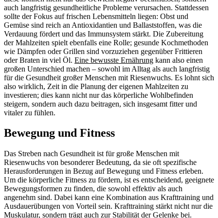
auch langfristig gesundheitliche Probleme verursachen. Stattdessen
sollte der Fokus auf frischen Lebensmitteln liegen: Obst und
Gemüse sind reich an Antioxidantien und Ballaststoffen, was die
Verdauung fördert und das Immunsystem stärkt. Die Zubereitung
der Mahlzeiten spielt ebenfalls eine Rolle; gesunde Kochmethoden
wie Dämpfen oder Grillen sind vorzuziehen gegenüber Frittieren
oder Braten in viel Öl.
Eine bewusste Ernährung
kann also einen
großen Unterschied machen – sowohl im Alltag als auch langfristig
für die Gesundheit großer Menschen mit Riesenwuchs. Es lohnt sich
also wirklich, Zeit in die Planung der eigenen Mahlzeiten zu
investieren; dies kann nicht nur das körperliche Wohlbefinden
steigern, sondern auch dazu beitragen, sich insgesamt fitter und
vitaler zu fühlen.
Bewegung und Fitness
Das Streben nach Gesundheit ist für große Menschen mit
Riesenwuchs von besonderer Bedeutung, da sie oft spezifische
Herausforderungen in Bezug auf Bewegung und Fitness erleben.
Um die körperliche Fitness zu fördern, ist es entscheidend, geeignete
Bewegungsformen zu finden, die sowohl effektiv als auch
angenehm sind. Dabei kann eine Kombination aus Krafttraining und
Ausdauerübungen von Vorteil sein. Krafttraining stärkt nicht nur die
Muskulatur, sondern trägt auch zur Stabilität der Gelenke bei.