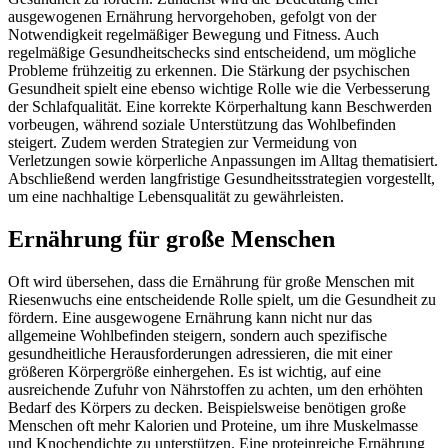
ausgewogenen Ernährung hervorgehoben, gefolgt von der
Notwendigkeit regelmäßiger Bewegung und Fitness. Auch
regelmäßige Gesundheitschecks sind entscheidend, um mögliche
Probleme frühzeitig zu erkennen. Die Stärkung der psychischen
Gesundheit spielt eine ebenso wichtige Rolle wie die Verbesserung
der Schlafqualität. Eine korrekte Körperhaltung kann Beschwerden
vorbeugen, während soziale Unterstützung das Wohlbefinden
steigert. Zudem werden Strategien zur Vermeidung von
Verletzungen sowie körperliche Anpassungen im Alltag thematisiert.
Abschließend werden langfristige Gesundheitsstrategien vorgestellt,
um eine nachhaltige Lebensqualität zu gewährleisten.
Ernährung für große Menschen
Oft wird übersehen, dass die Ernährung für große Menschen mit
Riesenwuchs eine entscheidende Rolle spielt, um die Gesundheit zu
fördern. Eine ausgewogene Ernährung kann nicht nur das
allgemeine Wohlbefinden steigern, sondern auch spezifische
gesundheitliche Herausforderungen adressieren, die mit einer
größeren Körpergröße einhergehen. Es ist wichtig, auf eine
ausreichende Zufuhr von Nährstoffen zu achten, um den erhöhten
Bedarf des Körpers zu decken. Beispielsweise benötigen große
Menschen oft mehr Kalorien und Proteine, um ihre Muskelmasse
und Knochendichte zu unterstützen. Eine proteinreiche Ernährung