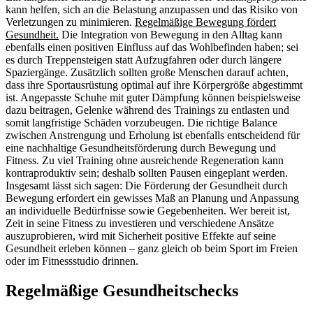
kann helfen, sich an die Belastung anzupassen und das Risiko von
Verletzungen zu minimieren.
Regelmäßige Bewegung fördert
Gesundheit.
Die Integration von Bewegung in den Alltag kann
ebenfalls einen positiven Einfluss auf das Wohlbefinden haben; sei
es durch Treppensteigen statt Aufzugfahren oder durch längere
Spaziergänge. Zusätzlich sollten große Menschen darauf achten,
dass ihre Sportausrüstung optimal auf ihre Körpergröße abgestimmt
ist. Angepasste Schuhe mit guter Dämpfung können beispielsweise
dazu beitragen, Gelenke während des Trainings zu entlasten und
somit langfristige Schäden vorzubeugen. Die richtige Balance
zwischen Anstrengung und Erholung ist ebenfalls entscheidend für
eine nachhaltige Gesundheitsförderung durch Bewegung und
Fitness. Zu viel Training ohne ausreichende Regeneration kann
kontraproduktiv sein; deshalb sollten Pausen eingeplant werden.
Insgesamt lässt sich sagen: Die Förderung der Gesundheit durch
Bewegung erfordert ein gewisses Maß an Planung und Anpassung
an individuelle Bedürfnisse sowie Gegebenheiten. Wer bereit ist,
Zeit in seine Fitness zu investieren und verschiedene Ansätze
auszuprobieren, wird mit Sicherheit positive Effekte auf seine
Gesundheit erleben können – ganz gleich ob beim Sport im Freien
oder im Fitnessstudio drinnen.
Regelmäßige Gesundheitschecks