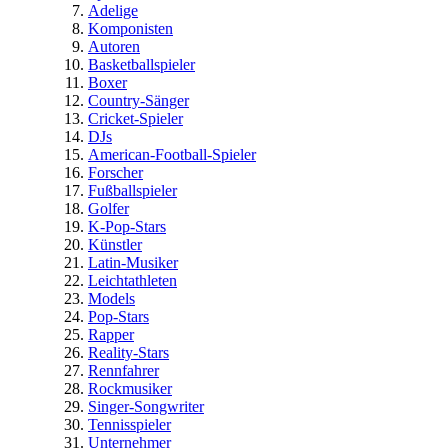
Adelige
Komponisten
Autoren
Basketballspieler
Boxer
Country-Sänger
Cricket-Spieler
DJs
American-Football-Spieler
Forscher
Fußballspieler
Golfer
K-Pop-Stars
Künstler
Latin-Musiker
Leichtathleten
Models
Pop-Stars
Rapper
Reality-Stars
Rennfahrer
Rockmusiker
Singer-Songwriter
Tennisspieler
Unternehmer