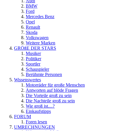
Audi
BMW
Ford
Mercedes Benz
Opel
Renault
Skoda
Volkswagen
Weitere Marken
GRÖßE DER STARS
Musiker
Politiker
Sportler
Schauspieler
Berühmte Personen
Wissenswertes
Motorräder für große Menschen
Antworten auf blöde Fragen
Die Vorteile groß zu sein
Die Nachteile groß zu sein
Wie groß ist....?
Einkaufstipps
FORUM
Foren lesen
UMRECHNUNGEN