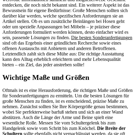
entdecken, die noch nicht bekannt sind. Ein weiterer Aspekt ist das
Bewusstsein für eigene Bedürfnisse: Große Menschen sollten sich
darüber klar werden, welche spezifischen Anforderungen sie an
Artikel stellen. Ob es um zusätzliche Beinlängen bei Hosen geht
oder um spezielle Anpassungen bei Möbeln – je präziser diese
Anforderungen formuliert werden können, desto einfacher wird es
sein, passende Lösungen zu finden.
Die besten Sonderanfertigungen
sind oft das Ergebnis einer gründlichen Recherche sowie eines
offenen Austauschs mit Anbietern und anderen Betroffenen.
Letztendlich zahlt sich diese Mühe aus: Die richtige Ausstattung
kann den Alltag erheblich erleichtern und mehr Lebensqualität
bieten – ein Ziel, das jeder anstreben sollte!
Wichtige Maße und Größen
Oftmals ist es eine Herausforderung, die richtigen Maße und Größen
für Sonderanfertigungen zu ermitteln. Um die besten Lösungen für
große Menschen zu finden, ist es entscheidend, präzise Maße zu
nehmen. Zunächst sollten Sie Ihre Körpergröße genau bestimmen,
wobei Sie perfekterweise barfuß stehen und sich an einer Wand
abstützen. Auch die Länge der Arme und Beine spielt eine
wesentliche Rolle. Messen Sie vom Schultergelenk bis zum
Handgelenk sowie vom Schritt bis zum Knöchel.
Die Breite der
Schultern
sollte ebenfalls nicht vernachlässigt werden, da sie oft