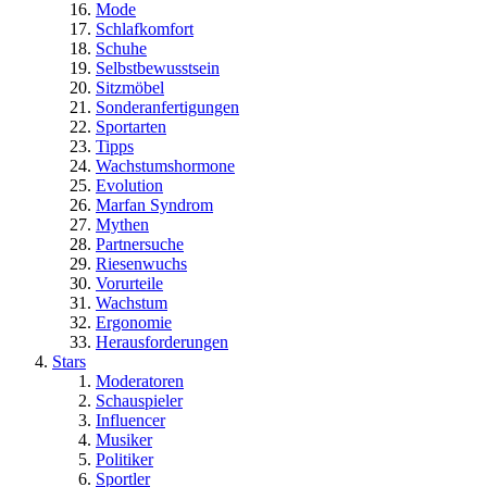
Mode
Schlafkomfort
Schuhe
Selbstbewusstsein
Sitzmöbel
Sonderanfertigungen
Sportarten
Tipps
Wachstumshormone
Evolution
Marfan Syndrom
Mythen
Partnersuche
Riesenwuchs
Vorurteile
Wachstum
Ergonomie
Herausforderungen
Stars
Moderatoren
Schauspieler
Influencer
Musiker
Politiker
Sportler