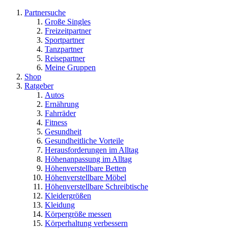
Partnersuche
Große Singles
Freizeitpartner
Sportpartner
Tanzpartner
Reisepartner
Meine Gruppen
Shop
Ratgeber
Autos
Ernährung
Fahrräder
Fitness
Gesundheit
Gesundheitliche Vorteile
Herausforderungen im Alltag
Höhenanpassung im Alltag
Höhenverstellbare Betten
Höhenverstellbare Möbel
Höhenverstellbare Schreibtische
Kleidergrößen
Kleidung
Körpergröße messen
Körperhaltung verbessern