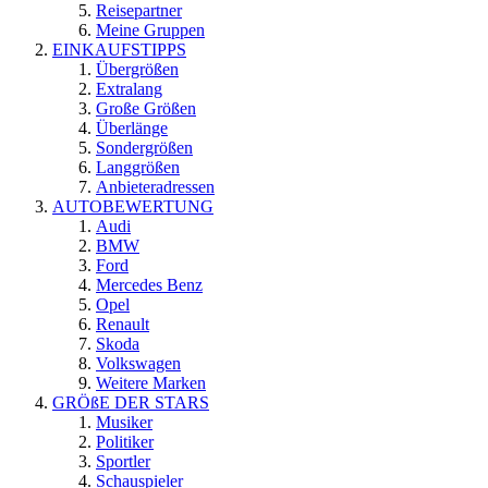
Reisepartner
Meine Gruppen
EINKAUFSTIPPS
Übergrößen
Extralang
Große Größen
Überlänge
Sondergrößen
Langgrößen
Anbieteradressen
AUTOBEWERTUNG
Audi
BMW
Ford
Mercedes Benz
Opel
Renault
Skoda
Volkswagen
Weitere Marken
GRÖßE DER STARS
Musiker
Politiker
Sportler
Schauspieler