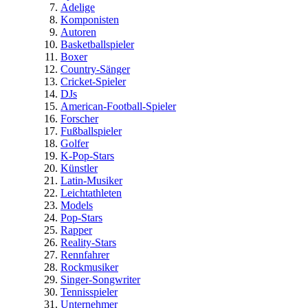
Adelige
Komponisten
Autoren
Basketballspieler
Boxer
Country-Sänger
Cricket-Spieler
DJs
American-Football-Spieler
Forscher
Fußballspieler
Golfer
K-Pop-Stars
Künstler
Latin-Musiker
Leichtathleten
Models
Pop-Stars
Rapper
Reality-Stars
Rennfahrer
Rockmusiker
Singer-Songwriter
Tennisspieler
Unternehmer