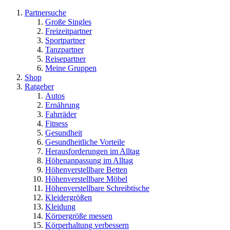
Partnersuche
Große Singles
Freizeitpartner
Sportpartner
Tanzpartner
Reisepartner
Meine Gruppen
Shop
Ratgeber
Autos
Ernährung
Fahrräder
Fitness
Gesundheit
Gesundheitliche Vorteile
Herausforderungen im Alltag
Höhenanpassung im Alltag
Höhenverstellbare Betten
Höhenverstellbare Möbel
Höhenverstellbare Schreibtische
Kleidergrößen
Kleidung
Körpergröße messen
Körperhaltung verbessern