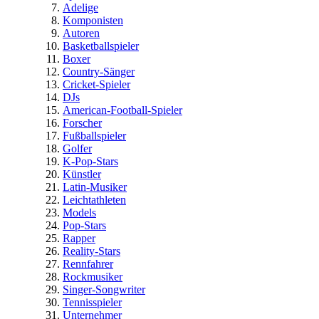
Adelige
Komponisten
Autoren
Basketballspieler
Boxer
Country-Sänger
Cricket-Spieler
DJs
American-Football-Spieler
Forscher
Fußballspieler
Golfer
K-Pop-Stars
Künstler
Latin-Musiker
Leichtathleten
Models
Pop-Stars
Rapper
Reality-Stars
Rennfahrer
Rockmusiker
Singer-Songwriter
Tennisspieler
Unternehmer