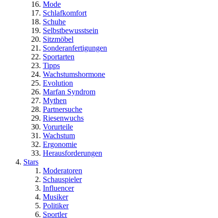
Mode
Schlafkomfort
Schuhe
Selbstbewusstsein
Sitzmöbel
Sonderanfertigungen
Sportarten
Tipps
Wachstumshormone
Evolution
Marfan Syndrom
Mythen
Partnersuche
Riesenwuchs
Vorurteile
Wachstum
Ergonomie
Herausforderungen
Stars
Moderatoren
Schauspieler
Influencer
Musiker
Politiker
Sportler