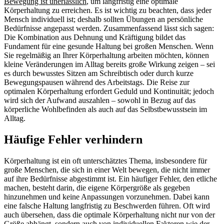
Bewegung ist unerlässlich
, um langfristig eine optimale
Körperhaltung zu erreichen. Es ist wichtig zu beachten, dass jeder
Mensch individuell ist; deshalb sollten Übungen an persönliche
Bedürfnisse angepasst werden. Zusammenfassend lässt sich sagen:
Die Kombination aus Dehnung und Kräftigung bildet das
Fundament für eine gesunde Haltung bei großen Menschen. Wenn
Sie regelmäßig an Ihrer Körperhaltung arbeiten möchten, können
kleine Veränderungen im Alltag bereits große Wirkung zeigen – sei
es durch bewusstes Sitzen am Schreibtisch oder durch kurze
Bewegungspausen während des Arbeitstags. Die Reise zur
optimalen Körperhaltung erfordert Geduld und Kontinuität; jedoch
wird sich der Aufwand auszahlen – sowohl in Bezug auf das
körperliche Wohlbefinden als auch auf das Selbstbewusstsein im
Alltag.
Häufige Fehler verhindern
Körperhaltung ist ein oft unterschätztes Thema, insbesondere für
große Menschen, die sich in einer Welt bewegen, die nicht immer
auf ihre Bedürfnisse abgestimmt ist. Ein häufiger Fehler, den etliche
machen, besteht darin, die eigene Körpergröße als gegeben
hinzunehmen und keine Anpassungen vorzunehmen. Dabei kann
eine falsche Haltung langfristig zu Beschwerden führen. Oft wird
auch übersehen, dass die optimale Körperhaltung nicht nur von der
Größe abhängt, sondern auch von individuellen Faktoren wie der