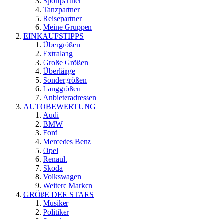
Sportpartner
Tanzpartner
Reisepartner
Meine Gruppen
EINKAUFSTIPPS
Übergrößen
Extralang
Große Größen
Überlänge
Sondergrößen
Langgrößen
Anbieteradressen
AUTOBEWERTUNG
Audi
BMW
Ford
Mercedes Benz
Opel
Renault
Skoda
Volkswagen
Weitere Marken
GRÖßE DER STARS
Musiker
Politiker