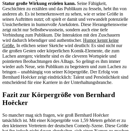
Statur große Wirkung erzielen kann.
Seine Fähigkeit,
Geschichten zu erzählen und das Publikum zu fesseln, hebt ihn von
anderen ab. Es ist bemerkenswert zu sehen, wie er seine Größe in
seinen Auftritten nutzt; oft spielt er damit und verwandelt potenzielle
Unsicherheiten in humorvolle Anekdoten. Diese Herangehensweise
zeigt nicht nur Selbstbewusstsein, sondern auch eine tiefe
Verbindung zum Publikum. Die Interaktion mit den Zuschauern
wird dadurch lebendiger und authentischer.
Humor kennt keine
Größe.
In etlichen seiner Sketche wird deutlich: Es sind nicht nur
die großen Gesten oder körperlichen Komik-Elemente, die zum
Lachen anregen; vielmehr sind es die cleveren Wortspiele und
pointierten Beobachtungen des Alltags. So gelingt es ihm immer
wieder aufs Neue, sein Publikum zu begeistern und zum Lachen zu
bringen – unabhängig von seiner Körpergröße. Der Erfolg von
Bernhard Hoëcker zeigt eindrücklich: Talent und Persönlichkeit sind
entscheidend für eine Karriere in der Unterhaltungsbranche.
Fazit zur Körpergröße von Bernhard
Hoëcker
So mancher mag sich fragen, wie groß Bernhard Hoëcker
tatsächlich ist. Mit einer Körpergröße von 1,59 Metern gehört er zu
den kleineren Vertretern der deutschen Comedy-Szene. Diese Größe
hat ihn jedoch nicht davon abgehalten, sich einen Namen zu machen