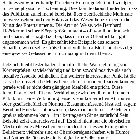
Stattdessen wird er häufig für seinen Humor gefeiert und weniger
für seine physische Erscheinung. Dies könnte darauf hindeuten, dass
das Publikum zunehmend bereit ist, über oberflächliche Merkmale
hinwegzusehen und den Fokus auf das Wesentliche zu legen: die
Kunst des Entertainments. Die Art und Weise, wie Bernhard
Hoëcker mit seiner Körpergröße umgeht – oft von Ihnenironisch
und charmant – trägt dazu bei, dass er in der Öffentlichkeit gut
angenommen wird. Es gibt zahlreiche Beispiele aus seinem
Schaffen, wo er seine Größe humorvoll thematisiert hat; dies zeigt
eine gewisse Gelassenheit im Umgang mit dem Thema.
Letztlich bleibt festzuhalten: Die öffentliche Wahrnehmung von
Körpergrößen ist vielschichtig und kann sowohl positive als auch
negative Aspekte beinhalten. Ein weiterer interessanter Punkt ist die
Tatsache, dass etliche Menschen sich mit ihm identifizieren können;
gerade weil er nicht dem gängigen Idealbild entspricht. Diese
Identifikation schafft eine Verbindung zwischen ihm und seinem
Publikum – eine Verbindung jenseits von körperlichen Attributen
oder gesellschaftlichen Normen. Zusammenfassend lässt sich sagen:
Bernhard Hoëcker hat bewiesen, dass man auch mit 1,59 Metern
groß rauskommen kann – im übertragenen Sinne natürlich! Sein
Beispiel zeigt eindrucksvoll auf: Es sind nicht nur die physischen
Merkmale eines Menschen entscheidend für dessen Erfolg oder
Beliebtheit; vielmehr sind es Charaktereigenschaften wie Humor
und Authentizität sowie die Fähigkeit zur Selbstironie.