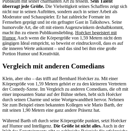
Publikum mit seiner charmanten Art zu fesseln.
Sein Talent
überragt jede Größe.
Die Vielseitigkeit seines Schaffens zeigt sich
nicht nur in seinen Auftritten, sondern auch in seiner Arbeit als
Moderator und Schauspieler. Er hat zahlreiche Formate im
Fernsehen geprägt und ist ein gefragter Gast in Talkshows. Seine
humorvolle Art, die oft mit einem Augenzwinkern deshalbkommt,
macht ihn zu einem Publikumsliebling.
Hoëcker begeistert mit
Humor.
Auch wenn die Körpergröße von 1,59 Metern nicht dem
gängigen Ideal entspricht, so beweist er eindrucksvoll, dass es auf
die inneren Werte ankommt – und das sind bei ihm eine große
Portion Humor und Kreativität.
Vergleich mit anderen Comedians
Klein, aber oho – das trifft auf Bernhard Hoëcker zu. Mit einer
Körpergröße von 1,59 Metern gehört er zu den kleineren Vertretern
der Comedy-Szene. Im Vergleich zu anderen Comedians, die oft mit
einer imposanten Statur auf der Bühne stehen, hebt sich Hoëcker
durch seinen Charme und seine Wortgewandtheit hervor. Nehmen
Sie zum Beispiel einen bekannten Kollegen wie Mario Barth, der
mit seinen 1,90 Metern eine ganz andere Präsenz hat.
Während Barth oft durch seine Körpergröße punktet, setzt Hoëcker
auf Humor und Intelligenz.
Die Größe ist nicht alles.
Auch in der