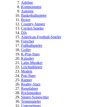
Adelige
Komponisten
Autoren
Basketballspieler
Boxer
Country-Sänger
Cricket-Spieler
DJs
American-Football-Spieler
Forscher
Fußballspieler
Golfer
K-Pop-Stars
Künstler
Latin-Musiker
Leichtathleten
Models
Pop-Stars
Rapper
Reality-Stars
Rennfahrer
Rockmusiker
Singer-Songwriter
Tennisspieler
Unternehmer