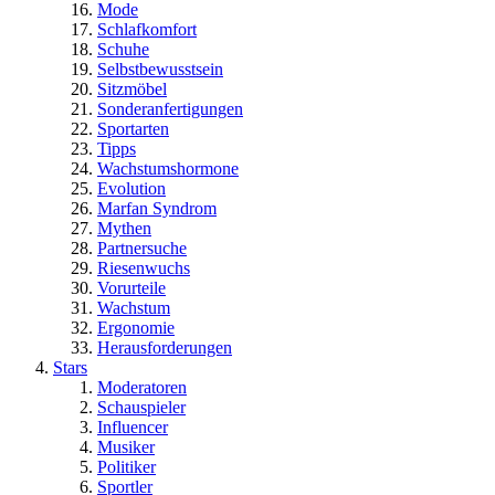
Mode
Schlafkomfort
Schuhe
Selbstbewusstsein
Sitzmöbel
Sonderanfertigungen
Sportarten
Tipps
Wachstumshormone
Evolution
Marfan Syndrom
Mythen
Partnersuche
Riesenwuchs
Vorurteile
Wachstum
Ergonomie
Herausforderungen
Stars
Moderatoren
Schauspieler
Influencer
Musiker
Politiker
Sportler