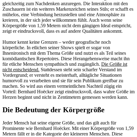
gleichzeitig zum Nachdenken anzuregen. Die Interaktion mit den
Zuschauern ist ein weiteres Markenzeichen seines Stils; er schafft es
mühelos, eine Verbindung herzustellen und eine Atmosphäre zu
kreieren, in der sich jeder willkommen fühlt. Auch wenn seine
Körpergröße von 1,59 Metern nicht dem gängigen Ideal entspricht,
zeigt er eindrucksvoll, dass es auf andere Qualitäten ankommt.
Humor kennt keine Grenzen – weder geografische noch
körperliche. In etlichen seiner Shows spielt er sogar von
Ihnenironisch mit dem Thema Größe und nutzt es als Teil seines
komödiantischen Repertoires. Diese Herangehensweise macht ihn
für etliche Menschen sympathisch und zugänglich.
Die Größe ist
nicht entscheidend.
Stattdessen steht sein scharfer Verstand im
Vordergrund; er versteht es meisterhaft, alltägliche Situationen
humorvoll zu verarbeiten und sie für sein Publikum greifbar zu
machen. So wird aus einem vermeintlichen Nachteil zügig ein
Vorteil: Bernhard Hoëcker zeigt eindrucksvoll, dass wahre Größe im
Herzen beginnt und nicht in Zentimetern gemessen werden kann.
Die Bedeutung der Körpergröße
Jeder Mensch hat seine eigene Größe, und das gilt auch für
Prominente wie Bernhard Hoëcker. Mit einer Körpergröße von 1,59
Metern fällt er in die Kategorie der kleineren Menschen. Diese