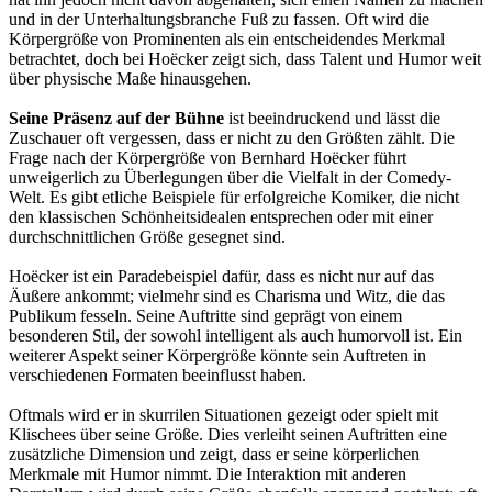
und in der Unterhaltungsbranche Fuß zu fassen. Oft wird die
Körpergröße von Prominenten als ein entscheidendes Merkmal
betrachtet, doch bei Hoëcker zeigt sich, dass Talent und Humor weit
über physische Maße hinausgehen.
Seine Präsenz auf der Bühne
ist beeindruckend und lässt die
Zuschauer oft vergessen, dass er nicht zu den Größten zählt. Die
Frage nach der Körpergröße von Bernhard Hoëcker führt
unweigerlich zu Überlegungen über die Vielfalt in der Comedy-
Welt. Es gibt etliche Beispiele für erfolgreiche Komiker, die nicht
den klassischen Schönheitsidealen entsprechen oder mit einer
durchschnittlichen Größe gesegnet sind.
Hoëcker ist ein Paradebeispiel dafür, dass es nicht nur auf das
Äußere ankommt; vielmehr sind es Charisma und Witz, die das
Publikum fesseln. Seine Auftritte sind geprägt von einem
besonderen Stil, der sowohl intelligent als auch humorvoll ist. Ein
weiterer Aspekt seiner Körpergröße könnte sein Auftreten in
verschiedenen Formaten beeinflusst haben.
Oftmals wird er in skurrilen Situationen gezeigt oder spielt mit
Klischees über seine Größe. Dies verleiht seinen Auftritten eine
zusätzliche Dimension und zeigt, dass er seine körperlichen
Merkmale mit Humor nimmt. Die Interaktion mit anderen