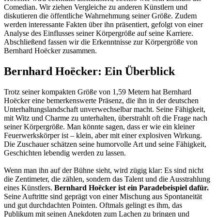
Comedian. Wir ziehen Vergleiche zu anderen Künstlern und
diskutieren die öffentliche Wahrnehmung seiner Größe. Zudem
werden interessante Fakten über ihn präsentiert, gefolgt von einer
Analyse des Einflusses seiner Körpergröße auf seine Karriere.
Abschließend fassen wir die Erkenntnisse zur Körpergröße von
Bernhard Hoëcker zusammen.
Bernhard Hoëcker: Ein Überblick
Trotz seiner kompakten Größe von 1,59 Metern hat Bernhard
Hoëcker eine bemerkenswerte Präsenz, die ihn in der deutschen
Unterhaltungslandschaft unverwechselbar macht. Seine Fähigkeit,
mit Witz und Charme zu unterhalten, überstrahlt oft die Frage nach
seiner Körpergröße. Man könnte sagen, dass er wie ein kleiner
Feuerwerkskörper ist – klein, aber mit einer explosiven Wirkung.
Die Zuschauer schätzen seine humorvolle Art und seine Fähigkeit,
Geschichten lebendig werden zu lassen.
Wenn man ihn auf der Bühne sieht, wird zügig klar: Es sind nicht
die Zentimeter, die zählen, sondern das Talent und die Ausstrahlung
eines Künstlers.
Bernhard Hoëcker ist ein Paradebeispiel dafür.
Seine Auftritte sind geprägt von einer Mischung aus Spontaneität
und gut durchdachten Pointen. Oftmals gelingt es ihm, das
Publikum mit seinen Anekdoten zum Lachen zu bringen und