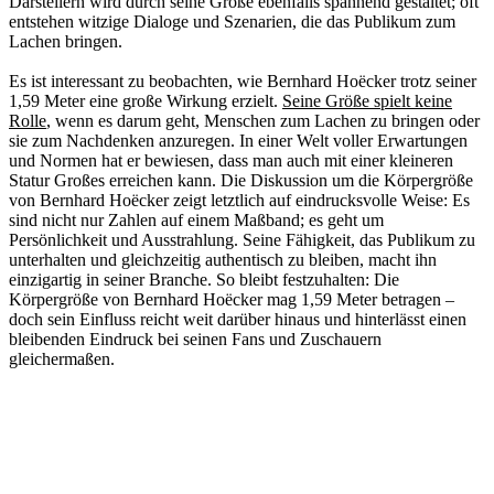
Darstellern wird durch seine Größe ebenfalls spannend gestaltet; oft
entstehen witzige Dialoge und Szenarien, die das Publikum zum
Lachen bringen.
Es ist interessant zu beobachten, wie Bernhard Hoëcker trotz seiner
1,59 Meter eine große Wirkung erzielt.
Seine Größe spielt keine
Rolle
, wenn es darum geht, Menschen zum Lachen zu bringen oder
sie zum Nachdenken anzuregen. In einer Welt voller Erwartungen
und Normen hat er bewiesen, dass man auch mit einer kleineren
Statur Großes erreichen kann. Die Diskussion um die Körpergröße
von Bernhard Hoëcker zeigt letztlich auf eindrucksvolle Weise: Es
sind nicht nur Zahlen auf einem Maßband; es geht um
Persönlichkeit und Ausstrahlung. Seine Fähigkeit, das Publikum zu
unterhalten und gleichzeitig authentisch zu bleiben, macht ihn
einzigartig in seiner Branche. So bleibt festzuhalten: Die
Körpergröße von Bernhard Hoëcker mag 1,59 Meter betragen –
doch sein Einfluss reicht weit darüber hinaus und hinterlässt einen
bleibenden Eindruck bei seinen Fans und Zuschauern
gleichermaßen.