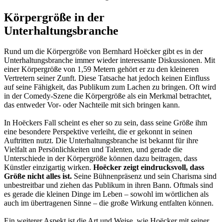
Körpergröße in der
Unterhaltungsbranche
Rund um die Körpergröße von Bernhard Hoëcker gibt es in der
Unterhaltungsbranche immer wieder interessante Diskussionen. Mit
einer Körpergröße von 1,59 Metern gehört er zu den kleineren
Vertretern seiner Zunft. Diese Tatsache hat jedoch keinen Einfluss
auf seine Fähigkeit, das Publikum zum Lachen zu bringen. Oft wird
in der Comedy-Szene die Körpergröße als ein Merkmal betrachtet,
das entweder Vor- oder Nachteile mit sich bringen kann.
In Hoëckers Fall scheint es eher so zu sein, dass seine Größe ihm
eine besondere Perspektive verleiht, die er gekonnt in seinen
Auftritten nutzt. Die Unterhaltungsbranche ist bekannt für ihre
Vielfalt an Persönlichkeiten und Talenten, und gerade die
Unterschiede in der Körpergröße können dazu beitragen, dass
Künstler einzigartig wirken.
Hoëcker zeigt eindrucksvoll, dass
Größe nicht alles ist.
Seine Bühnenpräsenz und sein Charisma sind
unbestreitbar und ziehen das Publikum in ihren Bann. Oftmals sind
es gerade die kleinen Dinge im Leben – sowohl im wörtlichen als
auch im übertragenen Sinne – die große Wirkung entfalten können.
Ein weiterer Aspekt ist die Art und Weise, wie Hoëcker mit seiner