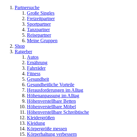
Partnersuche
Große Singles
Freizeitpartner
Sportpartner
Tanzpartner
Reisepartner
Meine Gruppen
Shop
Ratgeber
Autos
Ernährung
Fahrräder
Fitness
Gesundheit
Gesundheitliche Vorteile
Herausforderungen im Alltag
Höhenanpassung im Alltag
Höhenverstellbare Betten
Höhenverstellbare Möbel
Höhenverstellbare Schreibtische
Kleidergrößen
Kleidung
Körpergröße messen
Körperhaltung verbessern