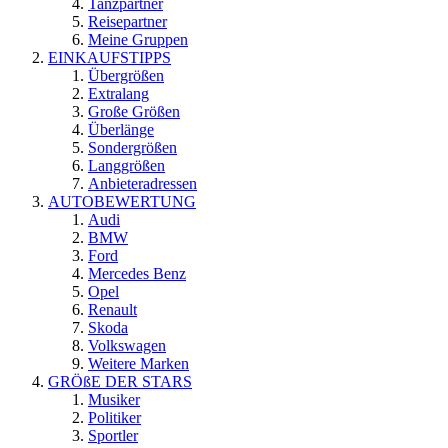
Tanzpartner
Reisepartner
Meine Gruppen
EINKAUFSTIPPS
Übergrößen
Extralang
Große Größen
Überlänge
Sondergrößen
Langgrößen
Anbieteradressen
AUTOBEWERTUNG
Audi
BMW
Ford
Mercedes Benz
Opel
Renault
Skoda
Volkswagen
Weitere Marken
GRÖßE DER STARS
Musiker
Politiker
Sportler