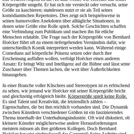
Körpergröße umgeht. Er hat sich nie versteckt oder versucht, seine
Größe zu kaschieren; stattdessen nutzt er sie als Teil seines
komödiantischen Repertoires. Dies zeigt sich beispielsweise in
seinen humorvollen Anekdoten über alltägliche Situationen, in
denen seine Größe eine Rolle spielt. Solche Geschichten schaffen
eine Verbindung zum Publikum und machen ihn für etliche
Menschen relatable. Die Frage nach der Körpergröße von Bernhard
Hoëcker führt oft zu einem tiefergehenden Verständnis dafür, wie
unterschiedlich Komik interpretiert werden kann. Während einige
Comedians auf körperliche Präsenz setzen oder durch ihre
Erscheinung auffallen wollen, verfolgt Hoëcker einen anderen
Ansatz: Er bringt Witz und Intelligenz auf die Bühne und lässt seine
Zuschauer über Themen lachen, die weit über Äußerlichkeiten
hinausgehen.
In einer Branche voller Klischees und Stereotypen ist es erfrischend
zu sehen, wie jemand wie Hoëcker mit seiner Körpergröße bricht
und gleichzeitig erfolgreich bleibt.
Körpergröße spielt keine Rolle.
Es sind Talent und Kreativität, die letztendlich zählen –
Eigenschaften, die bei ihm reichlich vorhanden sind. Die Dynamik
zwischen Künstlern verschiedener Größen ist ein faszinierendes
Thema innerhalb der Unterhaltungsindustrie. Oft wird diskutiert, ob
kleinere Künstler möglicherweise andere Herausforderungen
meistern müssen als ihre größeren Kollegen. Doch Bernhard
Hoëcker beweist eindrucksvoll das Gegenteil: Seine Auftritte sind