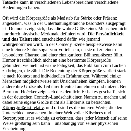
Tatsache kann in verschiedenen Lebensbereichen verschiedene
Bedeutungen haben.
Oft wird die Körpergröße als Maßstab für Stärke oder Präsenz
angesehen, was in der Unterhaltungsbranche besonders ausgeprägt
ist. Dennoch zeigt sich, dass die wahre Größe eines Menschen nicht
nur durch physische Merkmale definiert wird.
Die Persönlichkeit
und das Talent
sind entscheidend dafür, wie jemand
wahrgenommen wird. In der Comedy-Szene beispielsweise kann
eine kleinere Statur sogar von Vorteil sein, da sie oft zu einem
besonderen Charme und einer einzigartigen Bühnenpräsenz führt.
Humor ist schließlich nicht an eine bestimmte Körpergröße
gebunden; vielmehr ist es die Fähigkeit, das Publikum zum Lachen
zu bringen, die zählt. Die Bedeutung der Körpergröße variiert stark
je nach Kontext und individuellen Erfahrungen. Während einige
Menschen möglicherweise mit Unsicherheiten kämpfen, können
andere ihre Größe als Teil ihrer Identität annehmen und nutzen. Bei
Bernhard Hoëcker zeigt sich dies deutlich: Er hat es geschafft, sich
in der deutschen Comedy-Landschaft einen Namen zu machen und
dabei seine eigene Größe nicht als Hindernis zu betrachten.
Körpergröße ist relativ
, und oft sind es die inneren Werte, die den
Unterschied ausmachen. In einer Welt voller Klischees und
Stereotypen ist es wichtig zu erkennen, dass jeder Mensch auf seine
Weise großartig sein kann – unabhängig von seiner physischen
Erscheinung.