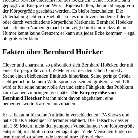
geprägt von Energie und Witz – Eigenschaften, die unabhängig von
der Körpergröße geschätzt werden. Es bleibt festzuhalten: Die
Unterhaltung lebt von Vielfalt – sei es durch verschiedene Talente
oder durch verschiedene körperliche Merkmale. Bernhard Hoëcker
hat sich einen Namen gemacht und zeigt damit eindrucksvoll auf:
Humor kennt keine Grenzen; er kann aus jeder Ecke kommen – egal
ob groß oder klein!
Fakten über Bernhard Hoëcker
Clever und charmant, so präsentiert sich Bernhard Hoëcker, der mit
einer Körpergröße von 1,59 Metern in der deutschen Comedy-
Szene einen bleibenden Eindruck hinterlässt. Seine geringe Größe
steht jedoch in keinem Widerspruch zu seinem großen Talent. Oft
wird er für seine humorvolle Art und seine Fähigkeit, das Publikum
zum Lachen zu bringen, geschätzt.
Die Körpergröße von
Bernhard Hoëcker
hat ihn nicht davon abgehalten, eine
bemerkenswerte Karriere aufzubauen.
Er ist bekannt für seine Auftritte in verschiedenen TV-Shows und
hat sich als vielseitiger Entertainer etabliert. Die Tatsache, dass er
mit 1,59 Metern nicht den gängigen Vorstellungen von Körpergröße
entspricht, macht ihn umso einzigartiger. Viele Menschen finden es
inspirierend zu sehen, wie jemand trotz körperlicher