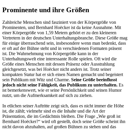
Prominente und ihre Größen
Zahlreiche Menschen sind fasziniert von der Körpergröße von
Prominenten, und Bernhard Hoëcker ist da keine Ausnahme. Mit
einer Körpergröße von 1,59 Metern gehört er zu den kleineren
Vertretern in der deutschen Unterhaltungsbranche. Diese Größe mag
für einige überraschend sein, insbesondere wenn man bedenkt, dass
er oft auf der Bühne steht und in verschiedenen Formaten präsent
ist. Die Wahrnehmung von Körpergröße kann in der
Unterhaltungswelt eine interessante Rolle spielen. Oft wird die
Größe eines Menschen mit dessen Präsenz oder Ausstrahlung
gleichgesetzt, was bei Hoëcker nicht anders ist. Trotz seiner
kompakten Statur hat er sich einen Namen gemacht und begeistert
sein Publikum mit Witz und Charme.
Seine Größe beeinflusst
jedoch nicht seine Fähigkeit, das Publikum zu unterhalten.
Es
ist bemerkenswert, wie er seine Persönlichkeit und seinen Humor
nutzt, um die Aufmerksamkeit auf sich zu ziehen.
In etlichen seiner Auftritte zeigt sich, dass es nicht immer die Höhe
ist, die zählt; vielmehr sind es die Inhalte und die Art der
Präsentation, die im Gedächtnis bleiben. Die Frage „Wie groß ist
Bernhard Hoëcker?“ wird oft gestellt, doch seine Größe scheint ihn
nicht davon abzuhalten, auf großen Bühnen zu stehen und das