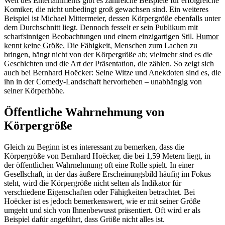
Welt des Entertainments gibt es zahlreiche Beispiele für erfolgreiche
Komiker, die nicht unbedingt groß gewachsen sind. Ein weiteres
Beispiel ist Michael Mittermeier, dessen Körpergröße ebenfalls unter
dem Durchschnitt liegt. Dennoch fesselt er sein Publikum mit
scharfsinnigen Beobachtungen und einem einzigartigen Stil.
Humor
kennt keine Größe.
Die Fähigkeit, Menschen zum Lachen zu
bringen, hängt nicht von der Körpergröße ab; vielmehr sind es die
Geschichten und die Art der Präsentation, die zählen. So zeigt sich
auch bei Bernhard Hoëcker: Seine Witze und Anekdoten sind es, die
ihn in der Comedy-Landschaft hervorheben – unabhängig von
seiner Körperhöhe.
Öffentliche Wahrnehmung von
Körpergröße
Gleich zu Beginn ist es interessant zu bemerken, dass die
Körpergröße von Bernhard Hoëcker, die bei 1,59 Metern liegt, in
der öffentlichen Wahrnehmung oft eine Rolle spielt. In einer
Gesellschaft, in der das äußere Erscheinungsbild häufig im Fokus
steht, wird die Körpergröße nicht selten als Indikator für
verschiedene Eigenschaften oder Fähigkeiten betrachtet. Bei
Hoëcker ist es jedoch bemerkenswert, wie er mit seiner Größe
umgeht und sich von Ihnenbewusst präsentiert. Oft wird er als
Beispiel dafür angeführt, dass Größe nicht alles ist.