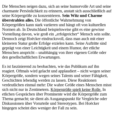
Die Menschen neigen dazu, sich an seine humorvolle Art und seine
charmante Persönlichkeit zu erinnern, anstatt sich ausschließlich auf
seine Körpergröße zu konzentrieren.
Sein Witz und Charme
überstrahlen alles.
Die öffentliche Wahrnehmung von
Körpergrößen kann stark variieren und hängt oft von kulturellen
Normen ab. In Deutschland beispielsweise gibt es eine gewisse
Vorstellung davon, wie groß ein „erfolgreicher“ Mensch sein sollte.
Dennoch zeigt Hoëcker eindrucksvoll, dass man auch mit einer
kleineren Statur große Erfolge erzielen kann. Seine Auftritte sind
geprägt von einer Leichtigkeit und einem Humor, der etliche
Menschen anspricht – unabhängig von ihrer eigenen Größe oder
den gesellschaftlichen Erwartungen.
Es ist faszinierend zu beobachten, wie das Publikum auf ihn
reagiert. Oftmals wird gelacht und applaudiert – nicht wegen seiner
Körpergröße, sondern wegen seines Talents und seiner Fähigkeit,
Geschichten lebendig werden zu lassen. Diese Reaktionen
verdeutlichen einmal mehr: Die wahre Größe eines Menschen misst
sich nicht nur in Zentimetern.
Körpergröße spielt keine Rolle.
In
etlichen Gesprächen über Prominente wird die Körpergröße zum
Thema gemacht; sie dient als Ausgangspunkt für Vergleiche oder
Diskussionen über Vorurteile und Stereotypen. Bei Hoëcker
hingegen scheint dies weniger der Fall zu sein.