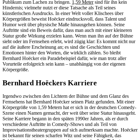
Publikum zum Lachen zu bringen.
1,59 Meter
sind für ihn kein
Hindernis; vielmehr nutzt er diese Tatsache als Teil seines
künstlerischen Ausdrucks. In einer Welt voller Klischees über
Körpergrößen beweist Hoëcker eindrucksvoll, dass Talent und
Humor weit über physische Maße hinausgehen können. Seine
Auftritte sind ein Beweis dafür, dass man auch mit einer kleineren
Statur große Wirkung erzielen kann. Wenn man ihn auf der Bühne
sieht oder im Fernsehen erlebt, wird zügig klar: Es kommt nicht nur
auf die äußere Erscheinung an; es sind die Geschichten und
Emotionen hinter den Worten, die wirklich zählen. So bleibt
Bernhard Hoëcker ein Paradebeispiel dafür, wie man trotz aller
Vorurteile erfolgreich sein kann – unabhängig von der eigenen
Körpergröße.
Bernhard Hoëckers Karriere
Irgendwo zwischen den Lichtern der Bühne und dem Glanz des
Fernsehens hat Bernhard Hoëcker seinen Platz gefunden. Mit einer
Körpergröße von 1,59 Metern hat er sich in der deutschen Comedy-
Szene einen Namen gemacht, der weit über seine Statur hinausgeht.
Seine Karriere begann in den späten 1990er Jahren, als er durch
verschiedene Auftritte in Comedy-Shows und als Teil von
Improvisationstheatergruppen auf sich aufmerksam machte. Hoëcker
ist bekannt für seinen scharfen Witz und seine Fähigkeit, das