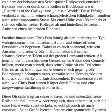
zu einem der bekanntesten Schauspieler Hollywoods entwickelt.
Bekannt wurde er durch seine Rollen in Blockbustern wie
„Guardians of the Galaxy“ und „Jurassic World“. Diese Erfolge
verdankt er nicht nur seinen schauspielerischen Fähigkeiten, sondern
auch seiner imposanten Statur. Mit einer Höhe von 188 cm hebt er
sich von etlichen seiner Kollegen ab und hinterlässt bei seinen
Auftritten einen bleibenden Eindruck.
Darüber hinaus wird Chris Pratt häufig als der unterhaltsame Typ
wahrgenommen, der mit seinem Humor und seiner offenen
Persönlichkeit begeistert. Dabei ist es auch spannend, wie sein
Aussehen und seine Größe in Kombination mit seinem
schauspielerischen Talent auf der großen Leinwand wirken. Als
jemand, der in verschiedenen Genres, sei es Action oder Comedy,
brilliert, merkt man schnell, dass seine Größe oft ein Teil seines
Charismas ist. In Filmszenen, in denen er sich gegen große
Bedrohungen behaupten muss, verstärkt seine Körpergröße den
Eindruck von Stärke und Entschlossenheit. Bewundernswert ist
auch, wie Chris Pratt seinen Körper durch Fitness und eine
ausgewogene Ernährung in Form hält.
Diese Disziplin trägt zu seiner Präsenz bei und unterstützt seine
Rollen optimal. Immer wieder zeigt sich, dass er bereit ist, sich für
seine Filme weiterzuentwickeln, sowohl physisch als auch
emotional. Seine Größe bietet außerdem eine spannende Dynamik