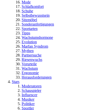
Mode
Schlafkomfort
Schuhe
Selbstbewusstsein
Sitzmöbel
Sonderanfertigungen
Sportarten
Tipps
Wachstumshormone
Evolution
Marfan Syndrom
Mythen
Partnersuche
Riesenwuchs
Vorurteile
Wachstum
Ergonomie
Herausforderungen
Stars
Moderatoren
Schauspieler
Influencer
Musiker
Politiker
Sportler