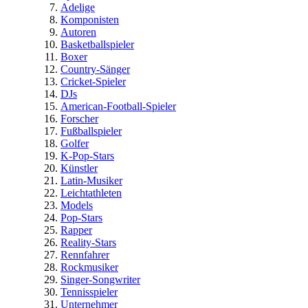
Adelige
Komponisten
Autoren
Basketballspieler
Boxer
Country-Sänger
Cricket-Spieler
DJs
American-Football-Spieler
Forscher
Fußballspieler
Golfer
K-Pop-Stars
Künstler
Latin-Musiker
Leichtathleten
Models
Pop-Stars
Rapper
Reality-Stars
Rennfahrer
Rockmusiker
Singer-Songwriter
Tennisspieler
Unternehmer