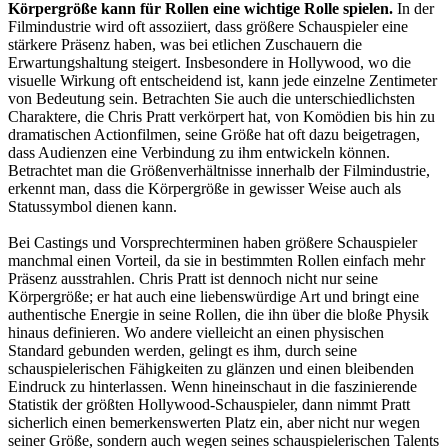
Körpergröße kann für Rollen eine wichtige Rolle spielen.
In der
Filmindustrie wird oft assoziiert, dass größere Schauspieler eine
stärkere Präsenz haben, was bei etlichen Zuschauern die
Erwartungshaltung steigert. Insbesondere in Hollywood, wo die
visuelle Wirkung oft entscheidend ist, kann jede einzelne Zentimeter
von Bedeutung sein. Betrachten Sie auch die unterschiedlichsten
Charaktere, die Chris Pratt verkörpert hat, von Komödien bis hin zu
dramatischen Actionfilmen, seine Größe hat oft dazu beigetragen,
dass Audienzen eine Verbindung zu ihm entwickeln können.
Betrachtet man die Größenverhältnisse innerhalb der Filmindustrie,
erkennt man, dass die Körpergröße in gewisser Weise auch als
Statussymbol dienen kann.
Bei Castings und Vorsprechterminen haben größere Schauspieler
manchmal einen Vorteil, da sie in bestimmten Rollen einfach mehr
Präsenz ausstrahlen. Chris Pratt ist dennoch nicht nur seine
Körpergröße; er hat auch eine liebenswürdige Art und bringt eine
authentische Energie in seine Rollen, die ihn über die bloße Physik
hinaus definieren. Wo andere vielleicht an einen physischen
Standard gebunden werden, gelingt es ihm, durch seine
schauspielerischen Fähigkeiten zu glänzen und einen bleibenden
Eindruck zu hinterlassen. Wenn hineinschaut in die faszinierende
Statistik der größten Hollywood-Schauspieler, dann nimmt Pratt
sicherlich einen bemerkenswerten Platz ein, aber nicht nur wegen
seiner Größe, sondern auch wegen seines schauspielerischen Talents