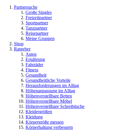
Partnersuche
Große Singles
Freizeitpartner
Sportpartner
Tanzpartner
Reisepartner
Meine Gruppen
Shop
Ratgeber
Autos
Ernährung
Fahrräder
Fitness
Gesundheit
Gesundheitliche Vorteile
Herausforderungen im Alltag
Höhenanpassung im Alltag
Höhenverstellbare Betten
Höhenverstellbare Möbel
Höhenverstellbare Schreibtische
Kleidergrößen
Kleidung
Körpergröße messen
Körperhaltung verbessern