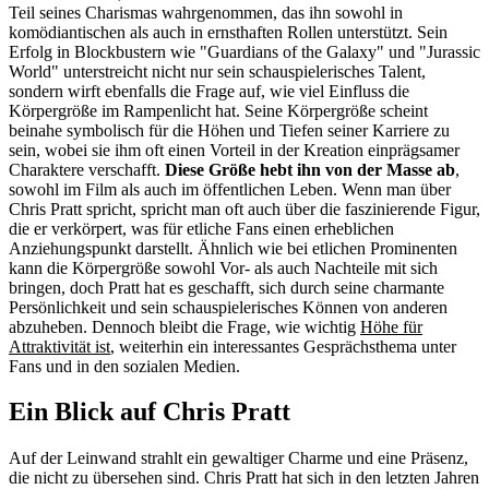
Teil seines Charismas wahrgenommen, das ihn sowohl in
komödiantischen als auch in ernsthaften Rollen unterstützt. Sein
Erfolg in Blockbustern wie "Guardians of the Galaxy" und "Jurassic
World" unterstreicht nicht nur sein schauspielerisches Talent,
sondern wirft ebenfalls die Frage auf, wie viel Einfluss die
Körpergröße im Rampenlicht hat. Seine Körpergröße scheint
beinahe symbolisch für die Höhen und Tiefen seiner Karriere zu
sein, wobei sie ihm oft einen Vorteil in der Kreation einprägsamer
Charaktere verschafft.
Diese Größe hebt ihn von der Masse ab
,
sowohl im Film als auch im öffentlichen Leben. Wenn man über
Chris Pratt spricht, spricht man oft auch über die faszinierende Figur,
die er verkörpert, was für etliche Fans einen erheblichen
Anziehungspunkt darstellt. Ähnlich wie bei etlichen Prominenten
kann die Körpergröße sowohl Vor- als auch Nachteile mit sich
bringen, doch Pratt hat es geschafft, sich durch seine charmante
Persönlichkeit und sein schauspielerisches Können von anderen
abzuheben. Dennoch bleibt die Frage, wie wichtig
Höhe für
Attraktivität ist
, weiterhin ein interessantes Gesprächsthema unter
Fans und in den sozialen Medien.
Ein Blick auf Chris Pratt
Auf der Leinwand strahlt ein gewaltiger Charme und eine Präsenz,
die nicht zu übersehen sind. Chris Pratt hat sich in den letzten Jahren