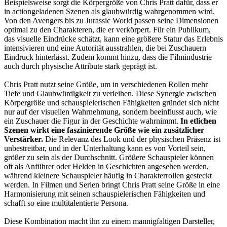
Beispielsweise sorgt die Körpergröße von Chris Pratt dafür, dass er
in actiongeladenen Szenen als glaubwürdig wahrgenommen wird.
Von den Avengers bis zu Jurassic World passen seine Dimensionen
optimal zu den Charakteren, die er verkörpert. Für ein Publikum,
das visuelle Eindrücke schätzt, kann eine größere Statur das Erlebnis
intensivieren und eine Autorität ausstrahlen, die bei Zuschauern
Eindruck hinterlässt. Zudem kommt hinzu, dass die Filmindustrie
auch durch physische Attribute stark geprägt ist.
Chris Pratt nutzt seine Größe, um in verschiedenen Rollen mehr
Tiefe und Glaubwürdigkeit zu verleihen. Diese Synergie zwischen
Körpergröße und schauspielerischen Fähigkeiten gründet sich nicht
nur auf der visuellen Wahrnehmung, sondern beeinflusst auch, wie
ein Zuschauer die Figur in der Geschichte wahrnimmt.
In etlichen
Szenen wirkt eine faszinierende Größe wie ein zusätzlicher
Verstärker.
Die Relevanz des Look und der physischen Präsenz ist
unbestreitbar, und in der Unterhaltung kann es von Vorteil sein,
größer zu sein als der Durchschnitt. Größere Schauspieler können
oft als Anführer oder Helden in Geschichten angesehen werden,
während kleinere Schauspieler häufig in Charakterrollen gesteckt
werden. In Filmen und Serien bringt Chris Pratt seine Größe in eine
Harmonisierung mit seinen schauspielerischen Fähigkeiten und
schafft so eine multitalentierte Persona.
Diese Kombination macht ihn zu einem mannigfaltigen Darsteller,