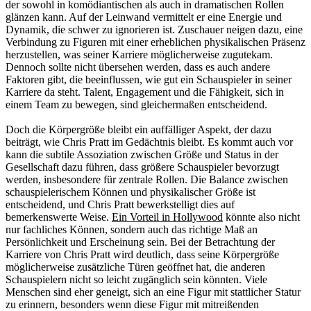
der sowohl in komödiantischen als auch in dramatischen Rollen
glänzen kann. Auf der Leinwand vermittelt er eine Energie und
Dynamik, die schwer zu ignorieren ist. Zuschauer neigen dazu, eine
Verbindung zu Figuren mit einer erheblichen physikalischen Präsenz
herzustellen, was seiner Karriere möglicherweise zugutekam.
Dennoch sollte nicht übersehen werden, dass es auch andere
Faktoren gibt, die beeinflussen, wie gut ein Schauspieler in seiner
Karriere da steht. Talent, Engagement und die Fähigkeit, sich in
einem Team zu bewegen, sind gleichermaßen entscheidend.
Doch die Körpergröße bleibt ein auffälliger Aspekt, der dazu
beiträgt, wie Chris Pratt im Gedächtnis bleibt. Es kommt auch vor
kann die subtile Assoziation zwischen Größe und Status in der
Gesellschaft dazu führen, dass größere Schauspieler bevorzugt
werden, insbesondere für zentrale Rollen. Die Balance zwischen
schauspielerischem Können und physikalischer Größe ist
entscheidend, und Chris Pratt bewerkstelligt dies auf
bemerkenswerte Weise.
Ein Vorteil in Hollywood
könnte also nicht
nur fachliches Können, sondern auch das richtige Maß an
Persönlichkeit und Erscheinung sein. Bei der Betrachtung der
Karriere von Chris Pratt wird deutlich, dass seine Körpergröße
möglicherweise zusätzliche Türen geöffnet hat, die anderen
Schauspielern nicht so leicht zugänglich sein könnten. Viele
Menschen sind eher geneigt, sich an eine Figur mit stattlicher Statur
zu erinnern, besonders wenn diese Figur mit mitreißenden