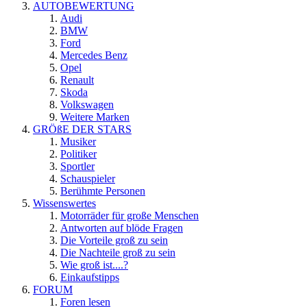
AUTOBEWERTUNG
Audi
BMW
Ford
Mercedes Benz
Opel
Renault
Skoda
Volkswagen
Weitere Marken
GRÖßE DER STARS
Musiker
Politiker
Sportler
Schauspieler
Berühmte Personen
Wissenswertes
Motorräder für große Menschen
Antworten auf blöde Fragen
Die Vorteile groß zu sein
Die Nachteile groß zu sein
Wie groß ist....?
Einkaufstipps
FORUM
Foren lesen