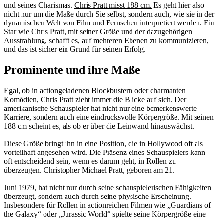
und seines Charismas.
Chris Pratt misst 188 cm.
Es geht hier also
nicht nur um die Maße durch Sie selbst, sondern auch, wie sie in der
dynamischen Welt von Film und Fernsehen interpretiert werden. Ein
Star wie Chris Pratt, mit seiner Größe und der dazugehörigen
Ausstrahlung, schafft es, auf mehreren Ebenen zu kommunizieren,
und das ist sicher ein Grund für seinen Erfolg.
Prominente und ihre Maße
Egal, ob in actiongeladenen Blockbustern oder charmanten
Komödien, Chris Pratt zieht immer die Blicke auf sich. Der
amerikanische Schauspieler hat nicht nur eine bemerkenswerte
Karriere, sondern auch eine eindrucksvolle Körpergröße. Mit seinen
188 cm scheint es, als ob er über die Leinwand hinauswächst.
Diese Größe bringt ihn in eine Position, die in Hollywood oft als
vorteilhaft angesehen wird. Die Präsenz eines Schauspielers kann
oft entscheidend sein, wenn es darum geht, in Rollen zu
überzeugen. Christopher Michael Pratt, geboren am 21.
Juni 1979, hat nicht nur durch seine schauspielerischen Fähigkeiten
überzeugt, sondern auch durch seine physische Erscheinung.
Insbesondere für Rollen in actionreichen Filmen wie „Guardians of
the Galaxy“ oder „Jurassic World“ spielte seine Körpergröße eine