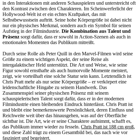
in den Interaktionen mit anderen Schauspielern und unterstreicht oft
den Kontrast zwischen den Charakteren. Im Scheinwerferlicht der
Hollywood-Welt ist er ein echtes Kraftpaket, das mit
Selbstbewusstsein auftritt. Seine hohe Körpergröße ist dabei nicht
nur ein physisches Merkmal, sondern auch ein Symbol für seinen
Aufstieg in der Filmindustrie.
Die Kombination aus Talent und
Präsenz
sorgt dafür, dass er sowohl in Action-Szenen als auch in
emotionalen Momenten das Publikum mitreißt.
Durch seine Rolle als Peter Quill in den Marvel-Filmen wird seine
Größe zu einem wichtigen Aspekt, der seine Reise als
intergalaktischer Held unterstützt. Die Art und Weise, wie seine
Figur sowohl ernsthafte als auch humorvolle Momente meistert,
zeigt, wie vorteilhaft eine solche Statur sein kann. Letztendlich ist
Chris Pratt mehr als nur seine Körpergröße – er verkörpert eine
leidenschaftliche Hingabe zu seinem Handwerk. Das
Zusammenspiel seiner physischen Präsenz mit seinem
schauspielerischen Talent sorgt dafür, dass er in der modernen
Filmindustrie einen bleibenden Eindruck hinterlässt. Chris Pratt ist
und bleibt eine bemerkenswerte Persönlichkeit, deren Einfluss und
Reichweite weit über das hinausgehen, was auf der Oberfläche
sichtbar ist. Die Art, wie er seine Charaktere aufnimmt, schafft es,
das Publikum immer wieder zu fesseln.
Chris Pratt ist 188 cm groß
,
und diese Zahl trägt zu einem Gesamtbild bei, das nach wie vor
fasziniert und begeistert.