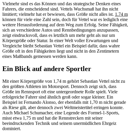
Vielmehr sind es das Können und das strategische Denken eines
Fahrers, die entscheidend sind. Vettels Wuchsmaß hat ihn nicht
limitiert; vielmehr hat er bewiesen, dass Größe nicht alles ist.
1.74 m
können für viele eine Zahl sein, doch für Vettel war es lediglich eine
weitere Herausforderung auf dem Weg zum Erfolg. Seine Fähigkeit,
sich an verschiedene Autos und Rennbedingungen anzupassen,
zeigt eindrucksvoll, dass es letztlich um mehr geht als nur um
Körpergröße oder Statur. In einer Welt voller Erwartungen und
Vergleiche bleibt Sebastian Vettel ein Beispiel dafür, dass wahre
Größe oft in den Fähigkeiten liegt und nicht in den Zentimetern
eines Maßbands gemessen werden kann.
Ein Blick auf andere Sportler
Mit einer Körpergröße von 1,74 m gehört Sebastian Vettel nicht zu
den größten Athleten im Motorsport. Dennoch zeigt sich, dass
Größe im Rennsport oft eine untergeordnete Rolle spielt. Viele
erfolgreiche Fahrer sind ähnlich groß oder sogar kleiner. Ein
Beispiel ist Fernando Alonso, der ebenfalls mit 1,70 m nicht gerade
als Riese gilt, aber dennoch zwei Weltmeistertitel erringen konnte.
Auch Michael Schumacher, eine Legende des Formel-1-Sports,
misst etwa 1,75 m und hat die Rennstrecken mit seiner
beeindruckenden Technik und seinem unermüdlichen Ehrgeiz
dominiert.