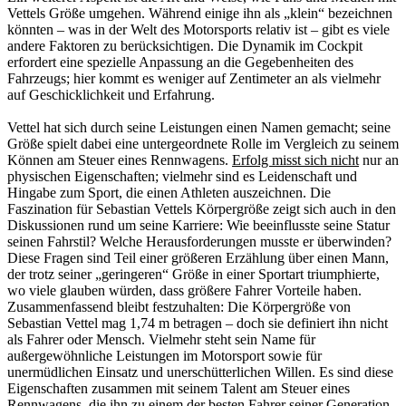
Vettels Größe umgehen. Während einige ihn als „klein“ bezeichnen
könnten – was in der Welt des Motorsports relativ ist – gibt es viele
andere Faktoren zu berücksichtigen. Die Dynamik im Cockpit
erfordert eine spezielle Anpassung an die Gegebenheiten des
Fahrzeugs; hier kommt es weniger auf Zentimeter an als vielmehr
auf Geschicklichkeit und Erfahrung.
Vettel hat sich durch seine Leistungen einen Namen gemacht; seine
Größe spielt dabei eine untergeordnete Rolle im Vergleich zu seinem
Können am Steuer eines Rennwagens.
Erfolg misst sich nicht
nur an
physischen Eigenschaften; vielmehr sind es Leidenschaft und
Hingabe zum Sport, die einen Athleten auszeichnen. Die
Faszination für Sebastian Vettels Körpergröße zeigt sich auch in den
Diskussionen rund um seine Karriere: Wie beeinflusste seine Statur
seinen Fahrstil? Welche Herausforderungen musste er überwinden?
Diese Fragen sind Teil einer größeren Erzählung über einen Mann,
der trotz seiner „geringeren“ Größe in einer Sportart triumphierte,
wo viele glauben würden, dass größere Fahrer Vorteile haben.
Zusammenfassend bleibt festzuhalten: Die Körpergröße von
Sebastian Vettel mag 1,74 m betragen – doch sie definiert ihn nicht
als Fahrer oder Mensch. Vielmehr steht sein Name für
außergewöhnliche Leistungen im Motorsport sowie für
unermüdlichen Einsatz und unerschütterlichen Willen. Es sind diese
Eigenschaften zusammen mit seinem Talent am Steuer eines
Rennwagens, die ihn zu einem der besten Fahrer seiner Generation