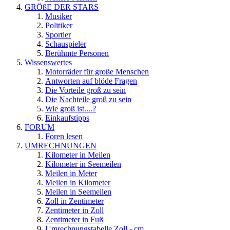
GRÖßE DER STARS
Musiker
Politiker
Sportler
Schauspieler
Berühmte Personen
Wissenswertes
Motorräder für große Menschen
Antworten auf blöde Fragen
Die Vorteile groß zu sein
Die Nachteile groß zu sein
Wie groß ist....?
Einkaufstipps
FORUM
Foren lesen
UMRECHNUNGEN
Kilometer in Meilen
Kilometer in Seemeilen
Meilen in Meter
Meilen in Kilometer
Meilen in Seemeilen
Zoll in Zentimeter
Zentimeter in Zoll
Zentimeter in Fuß
Umrechnungstabelle Zoll - cm