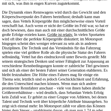
mit sich, was ihm in engen Kurven zugutekommt.
Die Dynamik eines Rennwagens wird durch das Gewicht und den
Körperschwerpunkt des Fahrers beeinflusst; deshalb kann man
sagen, dass Vettels Körpergröße ihm möglicherweise einen Vorteil
verschafft hat. Auch wenn er nicht der Größte im Feld war, so hat er
doch bewiesen, dass man auch mit einer durchschnittlichen Größe
große Erfolge erzielen kann.
Größe ist relativ.
In vielen Sportarten
wird oft über die perfekte Körpergröße diskutiert; im Motorsport
hingegen scheint dies weniger relevant zu sein als in anderen
Disziplinen. Die Technik und das Verständnis für das Fahrzeug
spielen eine viel größere Rolle als die physische Statur des Fahrers
selbständig. Vettel hat dies eindrucksvoll unter Beweis gestellt: Mit
seinem strategischen Denken und seiner Fähigkeit zur Anpassung an
verschiedene Rennbedingungen konnte er zahlreiche Titel gewinnen
und sich als einer der besten Fahrer seiner Generation etablieren. Es
bleibt festzuhalten: Die Höhe eines Fahrers mag für einige ein
Thema sein; letztlich sind es jedoch Geschicklichkeit und Erfahrung,
die den Unterschied machen können. Wenn man sich andere
prominente Rennfahrer anschaut – viele von ihnen haben ähnliche
Größenverhältnisse – wird deutlich, dass Sebastian Vettels Erfolg
kein Zufall war. Er gehört zu einer Gruppe von Athleten, bei denen
Talent und Technik weit über körperliche Attribute hinausgehen. So
zeigt sich einmal mehr: Im Motorsport zählt vor allem das Können
hinter dem Steuer – unabhängig davon, ob man nun 1,74 m oder