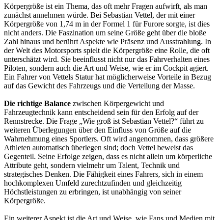
Körpergröße ist ein Thema, das oft mehr Fragen aufwirft, als man
zunächst annehmen würde. Bei Sebastian Vettel, der mit einer
Körpergröße von 1,74 m in der Formel 1 für Furore sorgte, ist dies
nicht anders. Die Faszination um seine Größe geht über die bloße
Zahl hinaus und berührt Aspekte wie Präsenz und Ausstrahlung. In
der Welt des Motorsports spielt die Körpergröße eine Rolle, die oft
unterschätzt wird. Sie beeinflusst nicht nur das Fahrverhalten eines
Piloten, sondern auch die Art und Weise, wie er im Cockpit agiert.
Ein Fahrer von Vettels Statur hat möglicherweise Vorteile in Bezug
auf das Gewicht des Fahrzeugs und die Verteilung der Masse.
Die richtige Balance
zwischen Körpergewicht und
Fahrzeugtechnik kann entscheidend sein für den Erfolg auf der
Rennstrecke. Die Frage „Wie groß ist Sebastian Vettel?“ führt zu
weiteren Überlegungen über den Einfluss von Größe auf die
Wahrnehmung eines Sportlers. Oft wird angenommen, dass größere
Athleten automatisch überlegen sind; doch Vettel beweist das
Gegenteil. Seine Erfolge zeigen, dass es nicht allein um körperliche
Attribute geht, sondern vielmehr um Talent, Technik und
strategisches Denken. Die Fähigkeit eines Fahrers, sich in einem
hochkomplexen Umfeld zurechtzufinden und gleichzeitig
Höchstleistungen zu erbringen, ist unabhängig von seiner
Körpergröße.
Ein weiterer Aspekt ist die Art und Weise, wie Fans und Medien mit