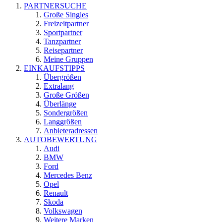
PARTNERSUCHE
Große Singles
Freizeitpartner
Sportpartner
Tanzpartner
Reisepartner
Meine Gruppen
EINKAUFSTIPPS
Übergrößen
Extralang
Große Größen
Überlänge
Sondergrößen
Langgrößen
Anbieteradressen
AUTOBEWERTUNG
Audi
BMW
Ford
Mercedes Benz
Opel
Renault
Skoda
Volkswagen
Weitere Marken