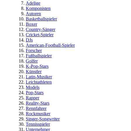
Adelige
Komponisten
Autoren
Basketballspieler
Boxer
Country-Sänger
Cricket-Spieler
DJs
American-Football-Spieler
Forscher
Fußballspieler
Golfer
K-Pop-Stars
Künstler
Latin-Musiker
Leichtathleten
Models
Pop-Stars
Rapper
Reality-Stars
Rennfahrer
Rockmusiker
Singer-Songwriter
Tennisspieler
Unternehmer