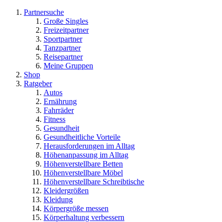
Partnersuche
Große Singles
Freizeitpartner
Sportpartner
Tanzpartner
Reisepartner
Meine Gruppen
Shop
Ratgeber
Autos
Ernährung
Fahrräder
Fitness
Gesundheit
Gesundheitliche Vorteile
Herausforderungen im Alltag
Höhenanpassung im Alltag
Höhenverstellbare Betten
Höhenverstellbare Möbel
Höhenverstellbare Schreibtische
Kleidergrößen
Kleidung
Körpergröße messen
Körperhaltung verbessern