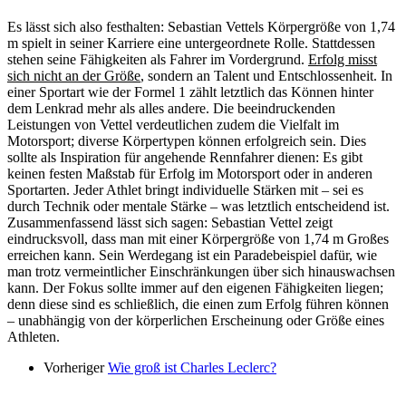
Es lässt sich also festhalten: Sebastian Vettels Körpergröße von 1,74
m spielt in seiner Karriere eine untergeordnete Rolle. Stattdessen
stehen seine Fähigkeiten als Fahrer im Vordergrund.
Erfolg misst
sich nicht an der Größe
, sondern an Talent und Entschlossenheit. In
einer Sportart wie der Formel 1 zählt letztlich das Können hinter
dem Lenkrad mehr als alles andere. Die beeindruckenden
Leistungen von Vettel verdeutlichen zudem die Vielfalt im
Motorsport; diverse Körpertypen können erfolgreich sein. Dies
sollte als Inspiration für angehende Rennfahrer dienen: Es gibt
keinen festen Maßstab für Erfolg im Motorsport oder in anderen
Sportarten. Jeder Athlet bringt individuelle Stärken mit – sei es
durch Technik oder mentale Stärke – was letztlich entscheidend ist.
Zusammenfassend lässt sich sagen: Sebastian Vettel zeigt
eindrucksvoll, dass man mit einer Körpergröße von 1,74 m Großes
erreichen kann. Sein Werdegang ist ein Paradebeispiel dafür, wie
man trotz vermeintlicher Einschränkungen über sich hinauswachsen
kann. Der Fokus sollte immer auf den eigenen Fähigkeiten liegen;
denn diese sind es schließlich, die einen zum Erfolg führen können
– unabhängig von der körperlichen Erscheinung oder Größe eines
Athleten.
Vorheriger
Wie groß ist Charles Leclerc?