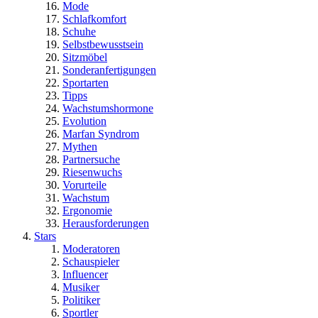
Mode
Schlafkomfort
Schuhe
Selbstbewusstsein
Sitzmöbel
Sonderanfertigungen
Sportarten
Tipps
Wachstumshormone
Evolution
Marfan Syndrom
Mythen
Partnersuche
Riesenwuchs
Vorurteile
Wachstum
Ergonomie
Herausforderungen
Stars
Moderatoren
Schauspieler
Influencer
Musiker
Politiker
Sportler