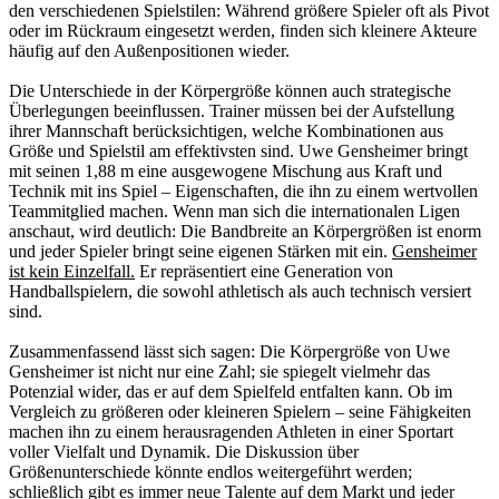
den verschiedenen Spielstilen: Während größere Spieler oft als Pivot
oder im Rückraum eingesetzt werden, finden sich kleinere Akteure
häufig auf den Außenpositionen wieder.
Die Unterschiede in der Körpergröße können auch strategische
Überlegungen beeinflussen. Trainer müssen bei der Aufstellung
ihrer Mannschaft berücksichtigen, welche Kombinationen aus
Größe und Spielstil am effektivsten sind. Uwe Gensheimer bringt
mit seinen 1,88 m eine ausgewogene Mischung aus Kraft und
Technik mit ins Spiel – Eigenschaften, die ihn zu einem wertvollen
Teammitglied machen. Wenn man sich die internationalen Ligen
anschaut, wird deutlich: Die Bandbreite an Körpergrößen ist enorm
und jeder Spieler bringt seine eigenen Stärken mit ein.
Gensheimer
ist kein Einzelfall.
Er repräsentiert eine Generation von
Handballspielern, die sowohl athletisch als auch technisch versiert
sind.
Zusammenfassend lässt sich sagen: Die Körpergröße von Uwe
Gensheimer ist nicht nur eine Zahl; sie spiegelt vielmehr das
Potenzial wider, das er auf dem Spielfeld entfalten kann. Ob im
Vergleich zu größeren oder kleineren Spielern – seine Fähigkeiten
machen ihn zu einem herausragenden Athleten in einer Sportart
voller Vielfalt und Dynamik. Die Diskussion über
Größenunterschiede könnte endlos weitergeführt werden;
schließlich gibt es immer neue Talente auf dem Markt und jeder