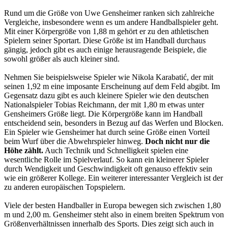
Rund um die Größe von Uwe Gensheimer ranken sich zahlreiche
Vergleiche, insbesondere wenn es um andere Handballspieler geht.
Mit einer Körpergröße von 1,88 m gehört er zu den athletischen
Spielern seiner Sportart. Diese Größe ist im Handball durchaus
gängig, jedoch gibt es auch einige herausragende Beispiele, die
sowohl größer als auch kleiner sind.
Nehmen Sie beispielsweise Spieler wie Nikola Karabatić, der mit
seinen 1,92 m eine imposante Erscheinung auf dem Feld abgibt. Im
Gegensatz dazu gibt es auch kleinere Spieler wie den deutschen
Nationalspieler Tobias Reichmann, der mit 1,80 m etwas unter
Gensheimers Größe liegt. Die Körpergröße kann im Handball
entscheidend sein, besonders in Bezug auf das Werfen und Blocken.
Ein Spieler wie Gensheimer hat durch seine Größe einen Vorteil
beim Wurf über die Abwehrspieler hinweg.
Doch nicht nur die
Höhe zählt.
Auch Technik und Schnelligkeit spielen eine
wesentliche Rolle im Spielverlauf. So kann ein kleinerer Spieler
durch Wendigkeit und Geschwindigkeit oft genauso effektiv sein
wie ein größerer Kollege. Ein weiterer interessanter Vergleich ist der
zu anderen europäischen Topspielern.
Viele der besten Handballer in Europa bewegen sich zwischen 1,80
m und 2,00 m. Gensheimer steht also in einem breiten Spektrum von
Größenverhältnissen innerhalb des Sports. Dies zeigt sich auch in