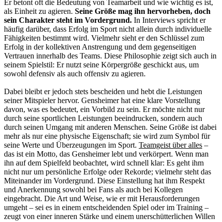
Er betont oft die Bedeutung von Teamarbeit und wie wichtig es ist,
als Einheit zu agieren.
Seine Größe mag ihn hervorheben, doch
sein Charakter steht im Vordergrund.
In Interviews spricht er
häufig darüber, dass Erfolg im Sport nicht allein durch individuelle
Fähigkeiten bestimmt wird. Vielmehr sieht er den Schlüssel zum
Erfolg in der kollektiven Anstrengung und dem gegenseitigen
Vertrauen innerhalb des Teams. Diese Philosophie zeigt sich auch in
seinem Spielstil: Er nutzt seine Körpergröße geschickt aus, um
sowohl defensiv als auch offensiv zu agieren.
Dabei bleibt er jedoch stets bescheiden und hebt die Leistungen
seiner Mitspieler hervor. Gensheimer hat eine klare Vorstellung
davon, was es bedeutet, ein Vorbild zu sein. Er möchte nicht nur
durch seine sportlichen Leistungen beeindrucken, sondern auch
durch seinen Umgang mit anderen Menschen. Seine Größe ist dabei
mehr als nur eine physische Eigenschaft; sie wird zum Symbol für
seine Werte und Überzeugungen im Sport.
Teamgeist über alles
–
das ist ein Motto, das Gensheimer lebt und verkörpert. Wenn man
ihn auf dem Spielfeld beobachtet, wird schnell klar: Es geht ihm
nicht nur um persönliche Erfolge oder Rekorde; vielmehr steht das
Miteinander im Vordergrund. Diese Einstellung hat ihm Respekt
und Anerkennung sowohl bei Fans als auch bei Kollegen
eingebracht. Die Art und Weise, wie er mit Herausforderungen
umgeht – sei es in einem entscheidenden Spiel oder im Training –
zeugt von einer inneren Stärke und einem unerschütterlichen Willen