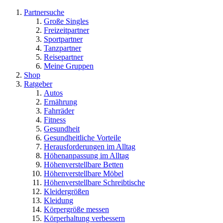
Partnersuche
Große Singles
Freizeitpartner
Sportpartner
Tanzpartner
Reisepartner
Meine Gruppen
Shop
Ratgeber
Autos
Ernährung
Fahrräder
Fitness
Gesundheit
Gesundheitliche Vorteile
Herausforderungen im Alltag
Höhenanpassung im Alltag
Höhenverstellbare Betten
Höhenverstellbare Möbel
Höhenverstellbare Schreibtische
Kleidergrößen
Kleidung
Körpergröße messen
Körperhaltung verbessern