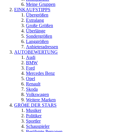
Meine Gruppen
EINKAUFSTIPPS
Übergrößen
Extralang
Große Größen
Überlänge
Sondergrößen
Langgrößen
Anbieteradressen
AUTOBEWERTUNG
Audi
BMW
Ford
Mercedes Benz
Opel
Renault
Skoda
Volkswagen
Weitere Marken
GRÖßE DER STARS
Musiker
Politiker
Sportler
Schauspieler
Berühmte Personen