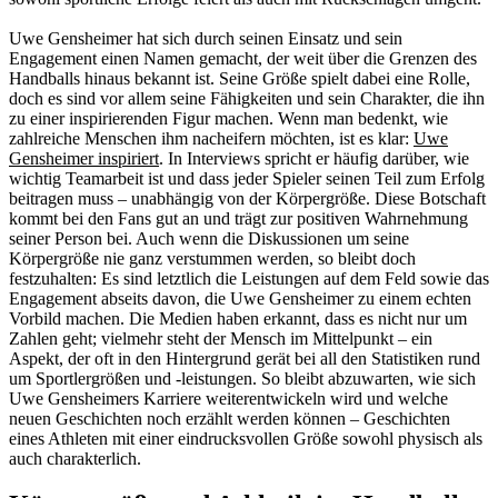
Uwe Gensheimer hat sich durch seinen Einsatz und sein
Engagement einen Namen gemacht, der weit über die Grenzen des
Handballs hinaus bekannt ist. Seine Größe spielt dabei eine Rolle,
doch es sind vor allem seine Fähigkeiten und sein Charakter, die ihn
zu einer inspirierenden Figur machen. Wenn man bedenkt, wie
zahlreiche Menschen ihm nacheifern möchten, ist es klar:
Uwe
Gensheimer inspiriert
. In Interviews spricht er häufig darüber, wie
wichtig Teamarbeit ist und dass jeder Spieler seinen Teil zum Erfolg
beitragen muss – unabhängig von der Körpergröße. Diese Botschaft
kommt bei den Fans gut an und trägt zur positiven Wahrnehmung
seiner Person bei. Auch wenn die Diskussionen um seine
Körpergröße nie ganz verstummen werden, so bleibt doch
festzuhalten: Es sind letztlich die Leistungen auf dem Feld sowie das
Engagement abseits davon, die Uwe Gensheimer zu einem echten
Vorbild machen. Die Medien haben erkannt, dass es nicht nur um
Zahlen geht; vielmehr steht der Mensch im Mittelpunkt – ein
Aspekt, der oft in den Hintergrund gerät bei all den Statistiken rund
um Sportlergrößen und -leistungen. So bleibt abzuwarten, wie sich
Uwe Gensheimers Karriere weiterentwickeln wird und welche
neuen Geschichten noch erzählt werden können – Geschichten
eines Athleten mit einer eindrucksvollen Größe sowohl physisch als
auch charakterlich.