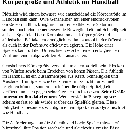
Körpergröße und Athletik im Handball
Plötzlich wird einem bewusst, wie entscheidend die Körpergröße im
Handball sein kann. Uwe Gensheimer, mit einer eindrucksvollen
Größe von 1,88 m, bringt nicht nur eine athletische Statur mit,
sondern auch eine bemerkenswerte Beweglichkeit und Schnelligkeit
auf das Spielfeld. Diese Kombination aus Körpergröße und
athletischen Fähigkeiten ermöglicht es ihm, sowohl in der Offensive
als auch in der Defensive effektiv zu agieren. Die Höhe eines
Spielers kann oft den Unterschied zwischen einem erfolgreichen
Wurf und einem abgewehrten Ball ausmachen.
Gensheimers Körpergröße verleiht ihm einen Vorteil beim Blocken
von Würfen sowie beim Erreichen von hohen Pässen. Die Athletik
im Handball ist ein Zusammenspiel aus Kraft, Schnelligkeit und
Ausdauer. Ein Spieler wie Gensheimer muss nicht nur schnell
reagieren können, sondern auch über die nötige Spritzigkeit
verfügen, um sich gegen seine Gegner durchzusetzen.
Seine Größe
unterstützt ihn dabei enorm.
Wenn er sich in Bewegung setzt,
scheint es fast so, als würde er über das Spielfeld gleiten. Diese
Fähigkeit ist besonders wichtig in einem Sport, der so dynamisch ist
wie Handball.
Die Anforderungen an die Athletik sind hoch; Spieler müssen oft
blitzschnell ihre Position wechseln und gleichzeitig präzise Pässe