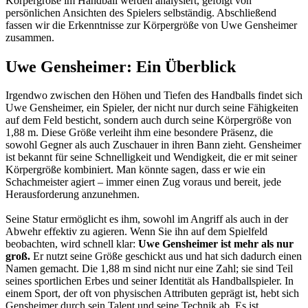
Körpergröße im Handball werden analysiert, gefolgt von
persönlichen Ansichten des Spielers selbständig. Abschließend
fassen wir die Erkenntnisse zur Körpergröße von Uwe Gensheimer
zusammen.
Uwe Gensheimer: Ein Überblick
Irgendwo zwischen den Höhen und Tiefen des Handballs findet sich
Uwe Gensheimer, ein Spieler, der nicht nur durch seine Fähigkeiten
auf dem Feld besticht, sondern auch durch seine Körpergröße von
1,88 m. Diese Größe verleiht ihm eine besondere Präsenz, die
sowohl Gegner als auch Zuschauer in ihren Bann zieht. Gensheimer
ist bekannt für seine Schnelligkeit und Wendigkeit, die er mit seiner
Körpergröße kombiniert. Man könnte sagen, dass er wie ein
Schachmeister agiert – immer einen Zug voraus und bereit, jede
Herausforderung anzunehmen.
Seine Statur ermöglicht es ihm, sowohl im Angriff als auch in der
Abwehr effektiv zu agieren. Wenn Sie ihn auf dem Spielfeld
beobachten, wird schnell klar:
Uwe Gensheimer ist mehr als nur
groß.
Er nutzt seine Größe geschickt aus und hat sich dadurch einen
Namen gemacht. Die 1,88 m sind nicht nur eine Zahl; sie sind Teil
seines sportlichen Erbes und seiner Identität als Handballspieler. In
einem Sport, der oft von physischen Attributen geprägt ist, hebt sich
Gensheimer durch sein Talent und seine Technik ab. Es ist