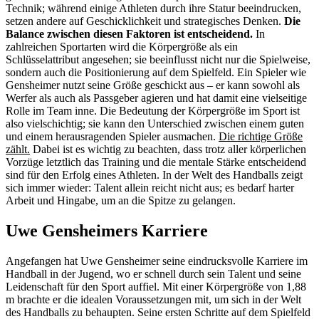
Technik; während einige Athleten durch ihre Statur beeindrucken,
setzen andere auf Geschicklichkeit und strategisches Denken.
Die
Balance zwischen diesen Faktoren ist entscheidend.
In
zahlreichen Sportarten wird die Körpergröße als ein
Schlüsselattribut angesehen; sie beeinflusst nicht nur die Spielweise,
sondern auch die Positionierung auf dem Spielfeld. Ein Spieler wie
Gensheimer nutzt seine Größe geschickt aus – er kann sowohl als
Werfer als auch als Passgeber agieren und hat damit eine vielseitige
Rolle im Team inne. Die Bedeutung der Körpergröße im Sport ist
also vielschichtig; sie kann den Unterschied zwischen einem guten
und einem herausragenden Spieler ausmachen.
Die richtige Größe
zählt.
Dabei ist es wichtig zu beachten, dass trotz aller körperlichen
Vorzüge letztlich das Training und die mentale Stärke entscheidend
sind für den Erfolg eines Athleten. In der Welt des Handballs zeigt
sich immer wieder: Talent allein reicht nicht aus; es bedarf harter
Arbeit und Hingabe, um an die Spitze zu gelangen.
Uwe Gensheimers Karriere
Angefangen hat Uwe Gensheimer seine eindrucksvolle Karriere im
Handball in der Jugend, wo er schnell durch sein Talent und seine
Leidenschaft für den Sport auffiel. Mit einer Körpergröße von 1,88
m brachte er die idealen Voraussetzungen mit, um sich in der Welt
des Handballs zu behaupten. Seine ersten Schritte auf dem Spielfeld