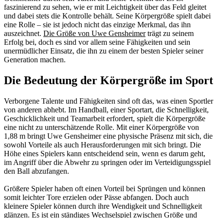
faszinierend zu sehen, wie er mit Leichtigkeit über das Feld gleitet
und dabei stets die Kontrolle behält. Seine Körpergröße spielt dabei
eine Rolle – sie ist jedoch nicht das einzige Merkmal, das ihn
auszeichnet.
Die Größe von Uwe Gensheimer
trägt zu seinem
Erfolg bei, doch es sind vor allem seine Fähigkeiten und sein
unermüdlicher Einsatz, die ihn zu einem der besten Spieler seiner
Generation machen.
Die Bedeutung der Körpergröße im Sport
Verborgene Talente und Fähigkeiten sind oft das, was einen Sportler
von anderen abhebt. Im Handball, einer Sportart, die Schnelligkeit,
Geschicklichkeit und Teamarbeit erfordert, spielt die Körpergröße
eine nicht zu unterschätzende Rolle. Mit einer Körpergröße von
1,88 m bringt Uwe Gensheimer eine physische Präsenz mit sich, die
sowohl Vorteile als auch Herausforderungen mit sich bringt. Die
Höhe eines Spielers kann entscheidend sein, wenn es darum geht,
im Angriff über die Abwehr zu springen oder im Verteidigungsspiel
den Ball abzufangen.
Größere Spieler haben oft einen Vorteil bei Sprüngen und können
somit leichter Tore erzielen oder Pässe abfangen. Doch auch
kleinere Spieler können durch ihre Wendigkeit und Schnelligkeit
glänzen. Es ist ein ständiges Wechselspiel zwischen Größe und