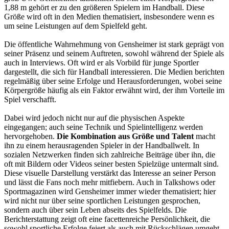
1,88 m gehört er zu den größeren Spielern im Handball. Diese
Größe wird oft in den Medien thematisiert, insbesondere wenn es
um seine Leistungen auf dem Spielfeld geht.
Die öffentliche Wahrnehmung von Gensheimer ist stark geprägt von
seiner Präsenz und seinem Auftreten, sowohl während der Spiele als
auch in Interviews. Oft wird er als Vorbild für junge Sportler
dargestellt, die sich für Handball interessieren. Die Medien berichten
regelmäßig über seine Erfolge und Herausforderungen, wobei seine
Körpergröße häufig als ein Faktor erwähnt wird, der ihm Vorteile im
Spiel verschafft.
Dabei wird jedoch nicht nur auf die physischen Aspekte
eingegangen; auch seine Technik und Spielintelligenz werden
hervorgehoben.
Die Kombination aus Größe und Talent
macht
ihn zu einem herausragenden Spieler in der Handballwelt. In
sozialen Netzwerken finden sich zahlreiche Beiträge über ihn, die
oft mit Bildern oder Videos seiner besten Spielzüge untermalt sind.
Diese visuelle Darstellung verstärkt das Interesse an seiner Person
und lässt die Fans noch mehr mitfiebern. Auch in Talkshows oder
Sportmagazinen wird Gensheimer immer wieder thematisiert; hier
wird nicht nur über seine sportlichen Leistungen gesprochen,
sondern auch über sein Leben abseits des Spielfelds. Die
Berichterstattung zeigt oft eine facettenreiche Persönlichkeit, die
sowohl sportliche Erfolge feiert als auch mit Rückschlägen umgeht.