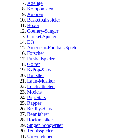
Adelige
Komponisten
Autoren
Basketballspieler
Boxer
Country-Sänger
Cricket-Spieler
DJs
American-Football-Spieler
Forscher
Fußballspieler
Golfer
K-Pop-Stars
Künstler
Latin-Musiker
Leichtathleten
Models
Pop-Stars
Rapper
Reality-Stars
Rennfahrer
Rockmusiker
Singer-Songwriter
Tennisspieler
Unternehmer