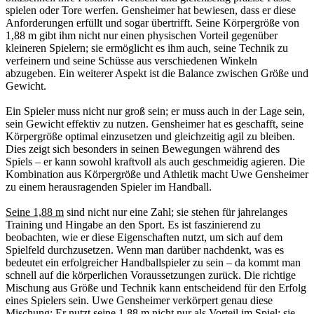
spielen oder Tore werfen. Gensheimer hat bewiesen, dass er diese
Anforderungen erfüllt und sogar übertrifft. Seine Körpergröße von
1,88 m gibt ihm nicht nur einen physischen Vorteil gegenüber
kleineren Spielern; sie ermöglicht es ihm auch, seine Technik zu
verfeinern und seine Schüsse aus verschiedenen Winkeln
abzugeben. Ein weiterer Aspekt ist die Balance zwischen Größe und
Gewicht.
Ein Spieler muss nicht nur groß sein; er muss auch in der Lage sein,
sein Gewicht effektiv zu nutzen. Gensheimer hat es geschafft, seine
Körpergröße optimal einzusetzen und gleichzeitig agil zu bleiben.
Dies zeigt sich besonders in seinen Bewegungen während des
Spiels – er kann sowohl kraftvoll als auch geschmeidig agieren. Die
Kombination aus Körpergröße und Athletik macht Uwe Gensheimer
zu einem herausragenden Spieler im Handball.
Seine 1,88 m
sind nicht nur eine Zahl; sie stehen für jahrelanges
Training und Hingabe an den Sport. Es ist faszinierend zu
beobachten, wie er diese Eigenschaften nutzt, um sich auf dem
Spielfeld durchzusetzen. Wenn man darüber nachdenkt, was es
bedeutet ein erfolgreicher Handballspieler zu sein – da kommt man
schnell auf die körperlichen Voraussetzungen zurück. Die richtige
Mischung aus Größe und Technik kann entscheidend für den Erfolg
eines Spielers sein. Uwe Gensheimer verkörpert genau diese
Mischung: Er nutzt seine 1,88 m nicht nur als Vorteil im Spiel; sie