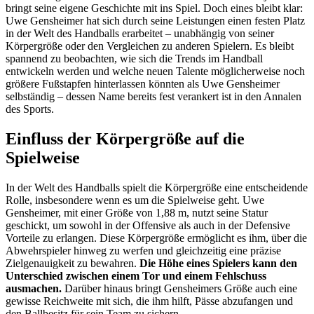
bringt seine eigene Geschichte mit ins Spiel. Doch eines bleibt klar:
Uwe Gensheimer hat sich durch seine Leistungen einen festen Platz
in der Welt des Handballs erarbeitet – unabhängig von seiner
Körpergröße oder den Vergleichen zu anderen Spielern. Es bleibt
spannend zu beobachten, wie sich die Trends im Handball
entwickeln werden und welche neuen Talente möglicherweise noch
größere Fußstapfen hinterlassen könnten als Uwe Gensheimer
selbständig – dessen Name bereits fest verankert ist in den Annalen
des Sports.
Einfluss der Körpergröße auf die
Spielweise
In der Welt des Handballs spielt die Körpergröße eine entscheidende
Rolle, insbesondere wenn es um die Spielweise geht. Uwe
Gensheimer, mit einer Größe von 1,88 m, nutzt seine Statur
geschickt, um sowohl in der Offensive als auch in der Defensive
Vorteile zu erlangen. Diese Körpergröße ermöglicht es ihm, über die
Abwehrspieler hinweg zu werfen und gleichzeitig eine präzise
Zielgenauigkeit zu bewahren.
Die Höhe eines Spielers kann den
Unterschied zwischen einem Tor und einem Fehlschuss
ausmachen.
Darüber hinaus bringt Gensheimers Größe auch eine
gewisse Reichweite mit sich, die ihm hilft, Pässe abzufangen und
den Ballbesitz für sein Team zu sichern.