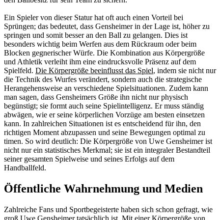
Ein Spieler von dieser Statur hat oft auch einen Vorteil bei
Sprüngen; das bedeutet, dass Gensheimer in der Lage ist, höher zu
springen und somit besser an den Ball zu gelangen. Dies ist
besonders wichtig beim Werfen aus dem Rückraum oder beim
Blocken gegnerischer Würfe. Die Kombination aus Körpergröße
und Athletik verleiht ihm eine eindrucksvolle Präsenz auf dem
Spielfeld.
Die Körpergröße beeinflusst das Spiel
, indem sie nicht nur
die Technik des Wurfes verändert, sondern auch die strategische
Herangehensweise an verschiedene Spielsituationen. Zudem kann
man sagen, dass Gensheimers Größe ihn nicht nur physisch
begünstigt; sie formt auch seine Spielintelligenz. Er muss ständig
abwägen, wie er seine körperlichen Vorzüge am besten einsetzen
kann. In zahlreichen Situationen ist es entscheidend für ihn, den
richtigen Moment abzupassen und seine Bewegungen optimal zu
timen. So wird deutlich: Die Körpergröße von Uwe Gensheimer ist
nicht nur ein statistisches Merkmal; sie ist ein integraler Bestandteil
seiner gesamten Spielweise und seines Erfolgs auf dem
Handballfeld.
Öffentliche Wahrnehmung und Medien
Zahlreiche Fans und Sportbegeisterte haben sich schon gefragt, wie
groß Uwe Gensheimer tatsächlich ist. Mit einer Körpergröße von