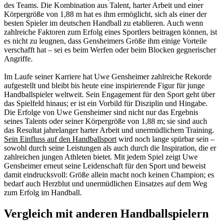
des Teams. Die Kombination aus Talent, harter Arbeit und einer
Körpergröße von 1,88 m hat es ihm ermöglicht, sich als einer der
besten Spieler im deutschen Handball zu etablieren. Auch wenn
zahlreiche Faktoren zum Erfolg eines Sportlers beitragen können, ist
es nicht zu leugnen, dass Gensheimers Größe ihm einige Vorteile
verschafft hat – sei es beim Werfen oder beim Blocken gegnerischer
Angriffe.
Im Laufe seiner Karriere hat Uwe Gensheimer zahlreiche Rekorde
aufgestellt und bleibt bis heute eine inspirierende Figur für junge
Handballspieler weltweit. Sein Engagement für den Sport geht über
das Spielfeld hinaus; er ist ein Vorbild für Disziplin und Hingabe.
Die Erfolge von Uwe Gensheimer sind nicht nur das Ergebnis
seines Talents oder seiner Körpergröße von 1,88 m; sie sind auch
das Resultat jahrelanger harter Arbeit und unermüdlichem Training.
Sein Einfluss auf den Handballsport
wird noch lange spürbar sein –
sowohl durch seine Leistungen als auch durch die Inspiration, die er
zahlreichen jungen Athleten bietet. Mit jedem Spiel zeigt Uwe
Gensheimer erneut seine Leidenschaft für den Sport und beweist
damit eindrucksvoll: Größe allein macht noch keinen Champion; es
bedarf auch Herzblut und unermüdlichen Einsatzes auf dem Weg
zum Erfolg im Handball.
Vergleich mit anderen Handballspielern