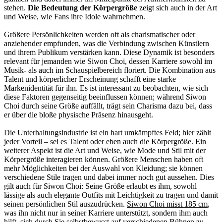
stehen.
Die Bedeutung der Körpergröße
zeigt sich auch in der Art
und Weise, wie Fans ihre Idole wahrnehmen.
Größere Persönlichkeiten werden oft als charismatischer oder
anziehender empfunden, was die Verbindung zwischen Künstlern
und ihrem Publikum verstärken kann. Diese Dynamik ist besonders
relevant für jemanden wie Siwon Choi, dessen Karriere sowohl im
Musik- als auch im Schauspielbereich floriert. Die Kombination aus
Talent und körperlicher Erscheinung schafft eine starke
Markenidentität für ihn. Es ist interessant zu beobachten, wie sich
diese Faktoren gegenseitig beeinflussen können; während Siwon
Choi durch seine Größe auffällt, trägt sein Charisma dazu bei, dass
er über die bloße physische Präsenz hinausgeht.
Die Unterhaltungsindustrie ist ein hart umkämpftes Feld; hier zählt
jeder Vorteil – sei es Talent oder eben auch die Körpergröße. Ein
weiterer Aspekt ist die Art und Weise, wie Mode und Stil mit der
Körpergröße interagieren können. Größere Menschen haben oft
mehr Möglichkeiten bei der Auswahl von Kleidung; sie können
verschiedene Stile tragen und dabei immer noch gut aussehen. Dies
gilt auch für Siwon Choi: Seine Größe erlaubt es ihm, sowohl
lässige als auch elegante Outfits mit Leichtigkeit zu tragen und damit
seinen persönlichen Stil auszudrücken.
Siwon Choi misst 185 cm
,
was ihn nicht nur in seiner Karriere unterstützt, sondern ihm auch
hilft, sich durch Sie selbstbewusst auf verschiedenen Bühnen zu