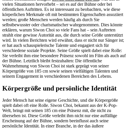
vielen Situationen hervorhebt – sei es auf der Bühne oder bei
öffentlichen Auftritten. Es ist interessant zu beobachten, wie diese
körperlichen Merkmale oft mit bestimmten Eigenschaften assoziiert
werden; große Menschen werden häufig als durch Sie
selbstbewusster oder charismatischer wahrgenommen. Dies könnte
erklären, warum Siwon Choi so viele Fans hat – sein Auftreten
strahlt eine gewisse Autorität aus, die durch seine Größe unterstützt
wird. In vielen Berichten wird erwähnt, dass er nicht nur Sänger ist;
er hat auch schauspielerische Talente und engagiert sich für
verschiedene soziale Projekte. Seine Größe spielt dabei eine Rolle:
Sie verleiht ihm eine besondere Präsenz sowohl im Film als auch auf
der Bühne. Letztlich bleibt festzuhalten: Die öffentliche
Wahrnehmung von Siwon Choi ist stark geprägt von seiner
Körpergröße von 185 cm sowie seinen vielfältigen Talenten und
seinem Engagement in verschiedenen Bereichen des Lebens.
Körpergröße und persönliche Identität
Jeder Mensch hat seine eigene Geschichte, und die Körpergröße
spielt dabei oft eine Rolle. Siwon Choi, bekannt aus der K-Pop-
Welt, bringt mit seinen 185 cm eine Präsenz mit, die nicht zu
übersehen ist. Diese Größe verleiht ihm nicht nur eine auffällige
Erscheinung auf der Bühne, sondern beeinflusst auch seine
persönliche Identität. In einer Branche, in der das äußere