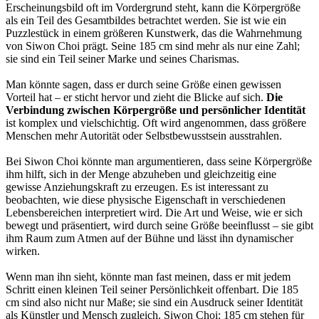
Erscheinungsbild oft im Vordergrund steht, kann die Körpergröße
als ein Teil des Gesamtbildes betrachtet werden. Sie ist wie ein
Puzzlestück in einem größeren Kunstwerk, das die Wahrnehmung
von Siwon Choi prägt. Seine 185 cm sind mehr als nur eine Zahl;
sie sind ein Teil seiner Marke und seines Charismas.
Man könnte sagen, dass er durch seine Größe einen gewissen
Vorteil hat – er sticht hervor und zieht die Blicke auf sich.
Die
Verbindung zwischen Körpergröße und persönlicher Identität
ist komplex und vielschichtig. Oft wird angenommen, dass größere
Menschen mehr Autorität oder Selbstbewusstsein ausstrahlen.
Bei Siwon Choi könnte man argumentieren, dass seine Körpergröße
ihm hilft, sich in der Menge abzuheben und gleichzeitig eine
gewisse Anziehungskraft zu erzeugen. Es ist interessant zu
beobachten, wie diese physische Eigenschaft in verschiedenen
Lebensbereichen interpretiert wird. Die Art und Weise, wie er sich
bewegt und präsentiert, wird durch seine Größe beeinflusst – sie gibt
ihm Raum zum Atmen auf der Bühne und lässt ihn dynamischer
wirken.
Wenn man ihn sieht, könnte man fast meinen, dass er mit jedem
Schritt einen kleinen Teil seiner Persönlichkeit offenbart. Die 185
cm sind also nicht nur Maße; sie sind ein Ausdruck seiner Identität
als Künstler und Mensch zugleich.
Siwon Choi: 185 cm
stehen für