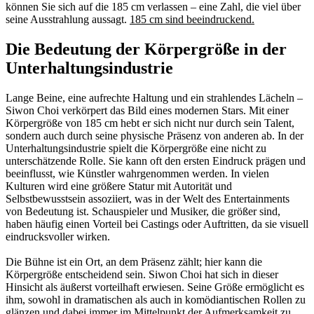
können Sie sich auf die 185 cm verlassen – eine Zahl, die viel über
seine Ausstrahlung aussagt.
185 cm sind beeindruckend.
Die Bedeutung der Körpergröße in der
Unterhaltungsindustrie
Lange Beine, eine aufrechte Haltung und ein strahlendes Lächeln –
Siwon Choi verkörpert das Bild eines modernen Stars. Mit einer
Körpergröße von 185 cm hebt er sich nicht nur durch sein Talent,
sondern auch durch seine physische Präsenz von anderen ab. In der
Unterhaltungsindustrie spielt die Körpergröße eine nicht zu
unterschätzende Rolle. Sie kann oft den ersten Eindruck prägen und
beeinflusst, wie Künstler wahrgenommen werden. In vielen
Kulturen wird eine größere Statur mit Autorität und
Selbstbewusstsein assoziiert, was in der Welt des Entertainments
von Bedeutung ist. Schauspieler und Musiker, die größer sind,
haben häufig einen Vorteil bei Castings oder Auftritten, da sie visuell
eindrucksvoller wirken.
Die Bühne ist ein Ort, an dem Präsenz zählt; hier kann die
Körpergröße entscheidend sein. Siwon Choi hat sich in dieser
Hinsicht als äußerst vorteilhaft erwiesen. Seine Größe ermöglicht es
ihm, sowohl in dramatischen als auch in komödiantischen Rollen zu
glänzen und dabei immer im Mittelpunkt der Aufmerksamkeit zu