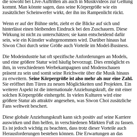
die sowohl bei Live-Auftritten als auch in Musikvideos zur Geltung
kommt. Man könnte sagen, dass seine Körpergröße wie ein
zusätzlicher Scheinwerfer wirkt, der ihn ins Rampenlicht rückt.
Wenn er auf der Bühne steht, zieht er die Blicke auf sich und
hinterlässt einen bleibenden Eindruck bei den Zuschauern. Diese
Wirkung ist nicht zu unterschätzen; sie kann entscheidend dafür
sein, wie ein Künstler wahrgenommen wird. Darüber hinaus hat
Siwon Choi durch seine Größe auch Vorteile im Model-Business.
Die Modeindustrie hat oft spezifische Anforderungen an Models,
und eine größere Statur wird häufig bevorzugt. Dies ermöglicht es
ihm, in verschiedenen Werbekampagnen und Modenschauen
präsent zu sein und somit seine Reichweite über die Musik hinaus
zu erweitern.
Seine Körpergröße ist also mehr als nur eine Zahl.
Sie eröffnet ihm Türen zu neuen Möglichkeiten und Projekten. Ein
weiterer Aspekt ist die internationale Anziehungskraft, die mit einer
solchen Körpergröße einhergeht. In vielen Kulturen wird eine
größere Statur als attraktiv angesehen, was Siwon Choi zusätzliche
Fans weltweit beschert.
Diese globale Anziehungskraft kann sich positiv auf seine Karriere
auswirken und ihm helfen, in verschiedenen Märkten Fuß zu fassen.
Es ist jedoch wichtig zu beachten, dass trotz dieser Vorteile auch
Herausforderungen bestehen können. Die Erwartungen an das