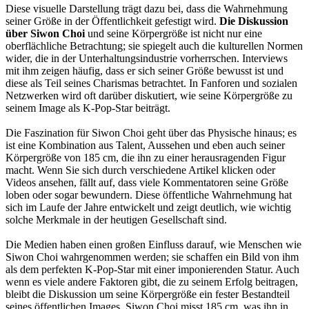
Diese visuelle Darstellung trägt dazu bei, dass die Wahrnehmung
seiner Größe in der Öffentlichkeit gefestigt wird.
Die Diskussion
über Siwon Choi
und seine Körpergröße ist nicht nur eine
oberflächliche Betrachtung; sie spiegelt auch die kulturellen Normen
wider, die in der Unterhaltungsindustrie vorherrschen. Interviews
mit ihm zeigen häufig, dass er sich seiner Größe bewusst ist und
diese als Teil seines Charismas betrachtet. In Fanforen und sozialen
Netzwerken wird oft darüber diskutiert, wie seine Körpergröße zu
seinem Image als K-Pop-Star beiträgt.
Die Faszination für Siwon Choi geht über das Physische hinaus; es
ist eine Kombination aus Talent, Aussehen und eben auch seiner
Körpergröße von 185 cm, die ihn zu einer herausragenden Figur
macht. Wenn Sie sich durch verschiedene Artikel klicken oder
Videos ansehen, fällt auf, dass viele Kommentatoren seine Größe
loben oder sogar bewundern. Diese öffentliche Wahrnehmung hat
sich im Laufe der Jahre entwickelt und zeigt deutlich, wie wichtig
solche Merkmale in der heutigen Gesellschaft sind.
Die Medien haben einen großen Einfluss darauf, wie Menschen wie
Siwon Choi wahrgenommen werden; sie schaffen ein Bild von ihm
als dem perfekten K-Pop-Star mit einer imponierenden Statur. Auch
wenn es viele andere Faktoren gibt, die zu seinem Erfolg beitragen,
bleibt die Diskussion um seine Körpergröße ein fester Bestandteil
seines öffentlichen Images.
Siwon Choi misst 185 cm
, was ihn in