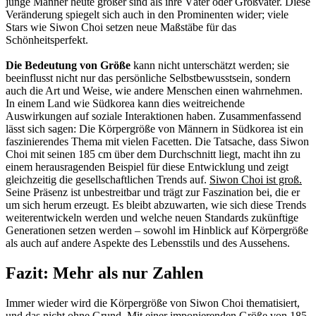
junge Männer heute größer sind als ihre Väter oder Großväter. Diese
Veränderung spiegelt sich auch in den Prominenten wider; viele
Stars wie Siwon Choi setzen neue Maßstäbe für das
Schönheitsperfekt.
Die Bedeutung von Größe
kann nicht unterschätzt werden; sie
beeinflusst nicht nur das persönliche Selbstbewusstsein, sondern
auch die Art und Weise, wie andere Menschen einen wahrnehmen.
In einem Land wie Südkorea kann dies weitreichende
Auswirkungen auf soziale Interaktionen haben. Zusammenfassend
lässt sich sagen: Die Körpergröße von Männern in Südkorea ist ein
faszinierendes Thema mit vielen Facetten. Die Tatsache, dass Siwon
Choi mit seinen 185 cm über dem Durchschnitt liegt, macht ihn zu
einem herausragenden Beispiel für diese Entwicklung und zeigt
gleichzeitig die gesellschaftlichen Trends auf.
Siwon Choi ist groß.
Seine Präsenz ist unbestreitbar und trägt zur Faszination bei, die er
um sich herum erzeugt. Es bleibt abzuwarten, wie sich diese Trends
weiterentwickeln werden und welche neuen Standards zukünftige
Generationen setzen werden – sowohl im Hinblick auf Körpergröße
als auch auf andere Aspekte des Lebensstils und des Aussehens.
Fazit: Mehr als nur Zahlen
Immer wieder wird die Körpergröße von Siwon Choi thematisiert,
und das nicht ohne Grund. Mit einer imponierenden Größe von 185