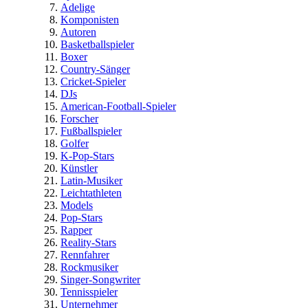
Adelige
Komponisten
Autoren
Basketballspieler
Boxer
Country-Sänger
Cricket-Spieler
DJs
American-Football-Spieler
Forscher
Fußballspieler
Golfer
K-Pop-Stars
Künstler
Latin-Musiker
Leichtathleten
Models
Pop-Stars
Rapper
Reality-Stars
Rennfahrer
Rockmusiker
Singer-Songwriter
Tennisspieler
Unternehmer