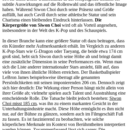
subtile Auswirkungen auf die Rollenwahl und das öffentliche Image
haben. Während Siwon Choi durch seine Präsenz und Größe
auffällt, hat auch Cavill durch seine athletische Statur und sein
Charisma einen bleibenden Eindruck hinterlassen.
Die
Körpergröße von Siwon Choi
wird oft als Vorteil angesehen,
insbesondere in der Welt des K-Pop und des Schauspiels.
In dieser Branche kann eine größere Statur oft dazu beitragen, dass
ein Künstler mehr Aufmerksamkeit erhält. Im Vergleich zu anderen
K-Pop-Stars wie G-Dragon oder Taeyang, die beide etwa 174 cm
groß sind, hebt sich Siwon durch seine Höhe ab und bringt damit
eine zusätzliche Dimension in seine Performances ein. Wenn man
sich die Liste anderer internationaler Stars ansieht, fällt auf, dass
viele von ihnen ähnliche Höhen erreichen. Der Basketballspieler
LeBron James beispielsweise überragt alle genannten
Persönlichkeiten mit seinen imponierenden 206 cm. Dennoch zeigt
sich hier deutlich: Die Wirkung einer Person hängt nicht allein von
ihrer Größe ab; vielmehr spielen auch Talent und Ausstrahlung eine
entscheidende Rolle. Die Tatsache bleibt jedoch bestehen:
Siwon
Choi misst 185 cm
, was ihn zu einem markanten Gesicht in der
Unterhaltungsindustrie macht. Diese Höhe ermöglicht es ihm nicht
nur, auf der Bühne zu glänzen, sondern auch im Filmgeschäft Fuß
zu fassen. Es ist faszinierend zu beobachten, wie solche
körperlichen Merkmale im Kontext von Berühmtheiten interpretiert
werden können. Zusammenfassend lässt sich sagen: Die