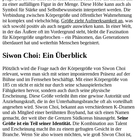
zu einer auffälligen Figur in der Menge. Diese Höhe kann auch als
Symbol für Stärke und Selbstbewusstsein interpretiert werden. Die
Verbindung zwischen Körpergröße und öffentlicher Wahrnehmung
ist komplex und vielschichtig.
Größe zieht Aufmerksamkeit an
, was
sich sowohl positiv als auch negativ auswirken kann. In einer Welt,
in der das Äußere oft im Vordergrund steht, bleibt die Faszination
für Körpergröße ungebrochen – ein Phänomen, das Generationen
überdauert hat und weiterhin Menschen begeistert.
Siwon Choi: Ein Überblick
Plötzlich wird die Frage nach der Körpergröße von Siwon Choi
relevant, wenn man sich mit seiner imponierenden Präsenz auf der
Bühne und im Fernsehen beschäftigt. Mit einer Körpergröße von
185 cm sticht er nicht nur durch seine schauspielerischen
Fähigkeiten hervor, sondern auch durch seine physische
Erscheinung. Diese Größe verleiht ihm eine gewisse Autorität und
Anziehungskraft, die in der Unterhaltungsbranche oft als vorteilhaft
angesehen wird. Siwon Choi, bekannt aus verschiedenen K-Dramen
und als Mitglied einer berühmten Boyband, hat sich einen Namen
gemacht, der weit über die Grenzen Südkoreas hinausgeht.
Seine
Größe ist ein Teil seiner Identität.
Die Kombination aus Talent
und Erscheinung macht ihn zu einem gefragten Gesicht in der
Branche. Wenn Sie also wissen möchten, wie groß Siwon Choi ist,