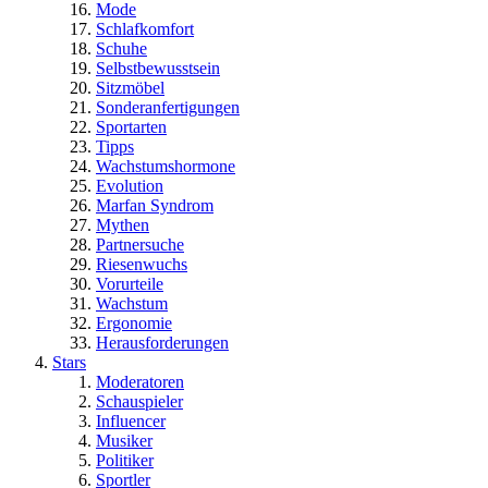
Mode
Schlafkomfort
Schuhe
Selbstbewusstsein
Sitzmöbel
Sonderanfertigungen
Sportarten
Tipps
Wachstumshormone
Evolution
Marfan Syndrom
Mythen
Partnersuche
Riesenwuchs
Vorurteile
Wachstum
Ergonomie
Herausforderungen
Stars
Moderatoren
Schauspieler
Influencer
Musiker
Politiker
Sportler