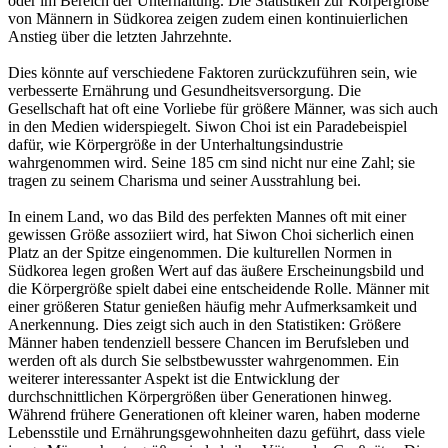
oder im Bereich der Unterhaltung. Die Statistiken zur Körpergröße
von Männern in Südkorea zeigen zudem einen kontinuierlichen
Anstieg über die letzten Jahrzehnte.
Dies könnte auf verschiedene Faktoren zurückzuführen sein, wie
verbesserte Ernährung und Gesundheitsversorgung. Die
Gesellschaft hat oft eine Vorliebe für größere Männer, was sich auch
in den Medien widerspiegelt. Siwon Choi ist ein Paradebeispiel
dafür, wie Körpergröße in der Unterhaltungsindustrie
wahrgenommen wird. Seine 185 cm sind nicht nur eine Zahl; sie
tragen zu seinem Charisma und seiner Ausstrahlung bei.
In einem Land, wo das Bild des perfekten Mannes oft mit einer
gewissen Größe assoziiert wird, hat Siwon Choi sicherlich einen
Platz an der Spitze eingenommen. Die kulturellen Normen in
Südkorea legen großen Wert auf das äußere Erscheinungsbild und
die Körpergröße spielt dabei eine entscheidende Rolle. Männer mit
einer größeren Statur genießen häufig mehr Aufmerksamkeit und
Anerkennung. Dies zeigt sich auch in den Statistiken: Größere
Männer haben tendenziell bessere Chancen im Berufsleben und
werden oft als durch Sie selbstbewusster wahrgenommen. Ein
weiterer interessanter Aspekt ist die Entwicklung der
durchschnittlichen Körpergrößen über Generationen hinweg.
Während frühere Generationen oft kleiner waren, haben moderne
Lebensstile und Ernährungsgewohnheiten dazu geführt, dass viele