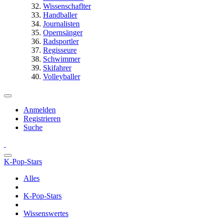
Wissenschaflter
Handballer
Journalisten
Opernsänger
Radsportler
Regisseure
Schwimmer
Skifahrer
Volleyballer
Anmelden
Registrieren
Suche
K-Pop-Stars
Alles
K-Pop-Stars
Wissenswertes