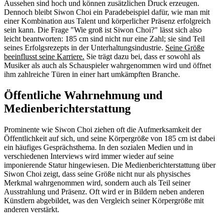
Aussehen sind hoch und können zusätzlichen Druck erzeugen.
Dennoch bleibt Siwon Choi ein Paradebeispiel dafür, wie man mit
einer Kombination aus Talent und körperlicher Präsenz erfolgreich
sein kann. Die Frage "Wie groß ist Siwon Choi?" lässt sich also
leicht beantworten: 185 cm sind nicht nur eine Zahl; sie sind Teil
seines Erfolgsrezepts in der Unterhaltungsindustrie.
Seine Größe
beeinflusst seine Karriere.
Sie trägt dazu bei, dass er sowohl als
Musiker als auch als Schauspieler wahrgenommen wird und öffnet
ihm zahlreiche Türen in einer hart umkämpften Branche.
Öffentliche Wahrnehmung und
Medienberichterstattung
Prominente wie Siwon Choi ziehen oft die Aufmerksamkeit der
Öffentlichkeit auf sich, und seine Körpergröße von 185 cm ist dabei
ein häufiges Gesprächsthema. In den sozialen Medien und in
verschiedenen Interviews wird immer wieder auf seine
imponierende Statur hingewiesen. Die Medienberichterstattung über
Siwon Choi zeigt, dass seine Größe nicht nur als physisches
Merkmal wahrgenommen wird, sondern auch als Teil seiner
Ausstrahlung und Präsenz. Oft wird er in Bildern neben anderen
Künstlern abgebildet, was den Vergleich seiner Körpergröße mit
anderen verstärkt.