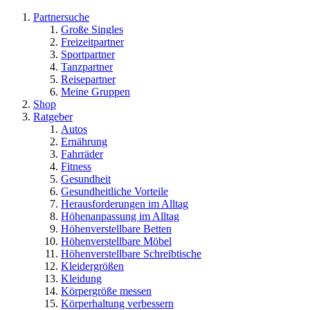
Partnersuche
Große Singles
Freizeitpartner
Sportpartner
Tanzpartner
Reisepartner
Meine Gruppen
Shop
Ratgeber
Autos
Ernährung
Fahrräder
Fitness
Gesundheit
Gesundheitliche Vorteile
Herausforderungen im Alltag
Höhenanpassung im Alltag
Höhenverstellbare Betten
Höhenverstellbare Möbel
Höhenverstellbare Schreibtische
Kleidergrößen
Kleidung
Körpergröße messen
Körperhaltung verbessern