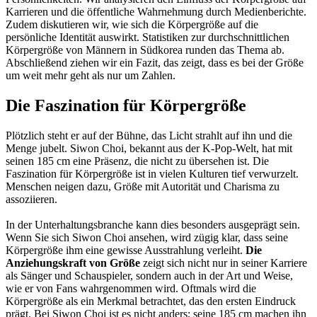
Karrieren und die öffentliche Wahrnehmung durch Medienberichte.
Zudem diskutieren wir, wie sich die Körpergröße auf die
persönliche Identität auswirkt. Statistiken zur durchschnittlichen
Körpergröße von Männern in Südkorea runden das Thema ab.
Abschließend ziehen wir ein Fazit, das zeigt, dass es bei der Größe
um weit mehr geht als nur um Zahlen.
Die Faszination für Körpergröße
Plötzlich steht er auf der Bühne, das Licht strahlt auf ihn und die
Menge jubelt. Siwon Choi, bekannt aus der K-Pop-Welt, hat mit
seinen 185 cm eine Präsenz, die nicht zu übersehen ist. Die
Faszination für Körpergröße ist in vielen Kulturen tief verwurzelt.
Menschen neigen dazu, Größe mit Autorität und Charisma zu
assoziieren.
In der Unterhaltungsbranche kann dies besonders ausgeprägt sein.
Wenn Sie sich Siwon Choi ansehen, wird zügig klar, dass seine
Körpergröße ihm eine gewisse Ausstrahlung verleiht.
Die
Anziehungskraft von Größe
zeigt sich nicht nur in seiner Karriere
als Sänger und Schauspieler, sondern auch in der Art und Weise,
wie er von Fans wahrgenommen wird. Oftmals wird die
Körpergröße als ein Merkmal betrachtet, das den ersten Eindruck
prägt. Bei Siwon Choi ist es nicht anders; seine 185 cm machen ihn