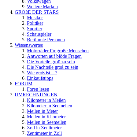
Volkswagen
Weitere Marken
GRÖßE DER STARS
Musiker
Politiker
Sportler
Schauspieler
Berühmte Personen
Wissenswertes
Motorräder für große Menschen
Antworten auf blöde Fragen
Die Vorteile groß zu sein
Die Nachteile groß zu sein
Wie groß ist....?
Einkaufstipps
FORUM
Foren lesen
UMRECHNUNGEN
Kilometer in Meilen
Kilometer in Seemeilen
Meilen in Meter
Meilen in Kilometer
Meilen in Seemeilen
Zoll in Zentimeter
Zentimeter in Zoll