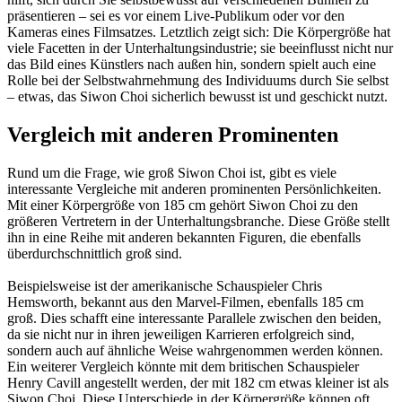
präsentieren – sei es vor einem Live-Publikum oder vor den
Kameras eines Filmsatzes. Letztlich zeigt sich: Die Körpergröße hat
viele Facetten in der Unterhaltungsindustrie; sie beeinflusst nicht nur
das Bild eines Künstlers nach außen hin, sondern spielt auch eine
Rolle bei der Selbstwahrnehmung des Individuums durch Sie selbst
– etwas, das Siwon Choi sicherlich bewusst ist und geschickt nutzt.
Vergleich mit anderen Prominenten
Rund um die Frage, wie groß Siwon Choi ist, gibt es viele
interessante Vergleiche mit anderen prominenten Persönlichkeiten.
Mit einer Körpergröße von 185 cm gehört Siwon Choi zu den
größeren Vertretern in der Unterhaltungsbranche. Diese Größe stellt
ihn in eine Reihe mit anderen bekannten Figuren, die ebenfalls
überdurchschnittlich groß sind.
Beispielsweise ist der amerikanische Schauspieler Chris
Hemsworth, bekannt aus den Marvel-Filmen, ebenfalls 185 cm
groß. Dies schafft eine interessante Parallele zwischen den beiden,
da sie nicht nur in ihren jeweiligen Karrieren erfolgreich sind,
sondern auch auf ähnliche Weise wahrgenommen werden können.
Ein weiterer Vergleich könnte mit dem britischen Schauspieler
Henry Cavill angestellt werden, der mit 182 cm etwas kleiner ist als
Siwon Choi. Diese Unterschiede in der Körpergröße können oft