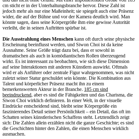
cm sticht er in der Unterhaltungsbranche hervor. Diese Zahl ist
jedoch mehr als nur eine Maßeinheit; sie spiegelt auch eine Präsenz
wider, die auf der Bühne und vor der Kamera deutlich wird. Man
könnte sagen, dass seine Körpergröße ihm eine gewisse Autorität
verleiht, die in seinen Auftritten spürbar ist.
Die Ausstrahlung eines Menschen
kann oft durch seine physische
Erscheinung beeinflusst werden, und Siwon Choi ist da keine
Ausnahme. Seine Größe trägt dazu bei, dass er sowohl in
dramatischen als auch in komödiantischen Rollen überzeugend
wirkt. Es ist interessant zu beobachten, wie sich diese Dimension
auf seine Interaktionen mit anderen Künstlern auswirkt. Oftmals
wird er als Anführer oder zentrale Figur wahrgenommen, was nicht
zuletzt seiner Statur geschuldet sein könnte. Die Kombination aus
Talent und körperlicher Präsenz macht ihn zu einem
bemerkenswerten Akteur in der Branche.
185 cm sind
beeindruckend
, aber es sind die Fähigkeiten und das Charisma, die
Siwon Choi wirklich definieren. In einer Welt, in der visuelle
Eindrücke entscheidend sind, bleibt seine Körpergröße ein
faszinierendes Detail seiner Persönlichkeit – ein Detail, das oft im
Schatten seines künstlerischen Schaffens steht. Letztendlich zeigt
sich: Die Zahlen allein erzählen nicht die ganze Geschichte; es sind
die Geschichten hinter den Zahlen, die einen Menschen wirklich
ausmachen.