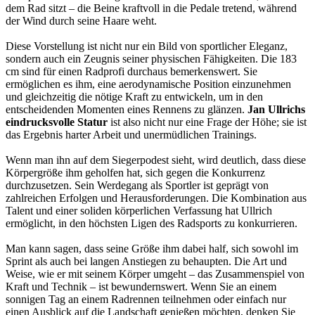
dem Rad sitzt – die Beine kraftvoll in die Pedale tretend, während
der Wind durch seine Haare weht.
Diese Vorstellung ist nicht nur ein Bild von sportlicher Eleganz,
sondern auch ein Zeugnis seiner physischen Fähigkeiten. Die 183
cm sind für einen Radprofi durchaus bemerkenswert. Sie
ermöglichen es ihm, eine aerodynamische Position einzunehmen
und gleichzeitig die nötige Kraft zu entwickeln, um in den
entscheidenden Momenten eines Rennens zu glänzen.
Jan Ullrichs
eindrucksvolle Statur
ist also nicht nur eine Frage der Höhe; sie ist
das Ergebnis harter Arbeit und unermüdlichen Trainings.
Wenn man ihn auf dem Siegerpodest sieht, wird deutlich, dass diese
Körpergröße ihm geholfen hat, sich gegen die Konkurrenz
durchzusetzen. Sein Werdegang als Sportler ist geprägt von
zahlreichen Erfolgen und Herausforderungen. Die Kombination aus
Talent und einer soliden körperlichen Verfassung hat Ullrich
ermöglicht, in den höchsten Ligen des Radsports zu konkurrieren.
Man kann sagen, dass seine Größe ihm dabei half, sich sowohl im
Sprint als auch bei langen Anstiegen zu behaupten. Die Art und
Weise, wie er mit seinem Körper umgeht – das Zusammenspiel von
Kraft und Technik – ist bewundernswert. Wenn Sie an einem
sonnigen Tag an einem Radrennen teilnehmen oder einfach nur
einen Ausblick auf die Landschaft genießen möchten, denken Sie