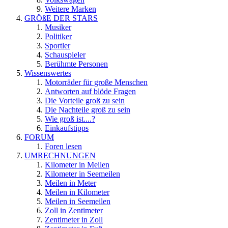
Weitere Marken
GRÖßE DER STARS
Musiker
Politiker
Sportler
Schauspieler
Berühmte Personen
Wissenswertes
Motorräder für große Menschen
Antworten auf blöde Fragen
Die Vorteile groß zu sein
Die Nachteile groß zu sein
Wie groß ist....?
Einkaufstipps
FORUM
Foren lesen
UMRECHNUNGEN
Kilometer in Meilen
Kilometer in Seemeilen
Meilen in Meter
Meilen in Kilometer
Meilen in Seemeilen
Zoll in Zentimeter
Zentimeter in Zoll