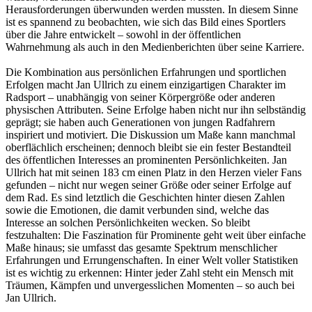
Herausforderungen überwunden werden mussten. In diesem Sinne
ist es spannend zu beobachten, wie sich das Bild eines Sportlers
über die Jahre entwickelt – sowohl in der öffentlichen
Wahrnehmung als auch in den Medienberichten über seine Karriere.
Die Kombination aus persönlichen Erfahrungen und sportlichen
Erfolgen macht Jan Ullrich zu einem einzigartigen Charakter im
Radsport – unabhängig von seiner Körpergröße oder anderen
physischen Attributen. Seine Erfolge haben nicht nur ihn selbständig
geprägt; sie haben auch Generationen von jungen Radfahrern
inspiriert und motiviert. Die Diskussion um Maße kann manchmal
oberflächlich erscheinen; dennoch bleibt sie ein fester Bestandteil
des öffentlichen Interesses an prominenten Persönlichkeiten. Jan
Ullrich hat mit seinen 183 cm einen Platz in den Herzen vieler Fans
gefunden – nicht nur wegen seiner Größe oder seiner Erfolge auf
dem Rad. Es sind letztlich die Geschichten hinter diesen Zahlen
sowie die Emotionen, die damit verbunden sind, welche das
Interesse an solchen Persönlichkeiten wecken. So bleibt
festzuhalten: Die Faszination für Prominente geht weit über einfache
Maße hinaus; sie umfasst das gesamte Spektrum menschlicher
Erfahrungen und Errungenschaften. In einer Welt voller Statistiken
ist es wichtig zu erkennen: Hinter jeder Zahl steht ein Mensch mit
Träumen, Kämpfen und unvergesslichen Momenten – so auch bei
Jan Ullrich.