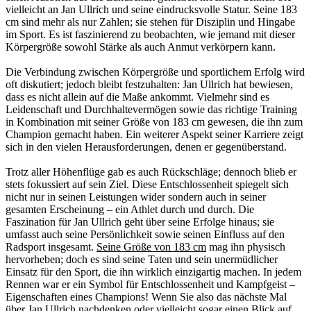
vielleicht an Jan Ullrich und seine eindrucksvolle Statur. Seine 183
cm sind mehr als nur Zahlen; sie stehen für Disziplin und Hingabe
im Sport. Es ist faszinierend zu beobachten, wie jemand mit dieser
Körpergröße sowohl Stärke als auch Anmut verkörpern kann.
Die Verbindung zwischen Körpergröße und sportlichem Erfolg wird
oft diskutiert; jedoch bleibt festzuhalten: Jan Ullrich hat bewiesen,
dass es nicht allein auf die Maße ankommt. Vielmehr sind es
Leidenschaft und Durchhaltevermögen sowie das richtige Training
in Kombination mit seiner Größe von 183 cm gewesen, die ihn zum
Champion gemacht haben. Ein weiterer Aspekt seiner Karriere zeigt
sich in den vielen Herausforderungen, denen er gegenüberstand.
Trotz aller Höhenflüge gab es auch Rückschläge; dennoch blieb er
stets fokussiert auf sein Ziel. Diese Entschlossenheit spiegelt sich
nicht nur in seinen Leistungen wider sondern auch in seiner
gesamten Erscheinung – ein Athlet durch und durch. Die
Faszination für Jan Ullrich geht über seine Erfolge hinaus; sie
umfasst auch seine Persönlichkeit sowie seinen Einfluss auf den
Radsport insgesamt.
Seine Größe von 183 cm
mag ihn physisch
hervorheben; doch es sind seine Taten und sein unermüdlicher
Einsatz für den Sport, die ihn wirklich einzigartig machen. In jedem
Rennen war er ein Symbol für Entschlossenheit und Kampfgeist –
Eigenschaften eines Champions! Wenn Sie also das nächste Mal
über Jan Ullrich nachdenken oder vielleicht sogar einen Blick auf