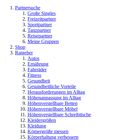
Partnersuche
Große Singles
Freizeitpartner
Sportpartner
Tanzpartner
Reisepartner
Meine Gruppen
Shop
Ratgeber
Autos
Ernährung
Fahrräder
Fitness
Gesundheit
Gesundheitliche Vorteile
Herausforderungen im Alltag
Höhenanpassung im Alltag
Höhenverstellbare Betten
Höhenverstellbare Möbel
Höhenverstellbare Schreibtische
Kleidergrößen
Kleidung
Körpergröße messen
Körperhaltung verbessern