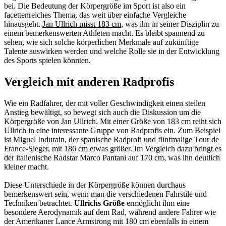
bei. Die Bedeutung der Körpergröße im Sport ist also ein
facettenreiches Thema, das weit über einfache Vergleiche
hinausgeht.
Jan Ullrich misst 183 cm
, was ihn in seiner Disziplin zu
einem bemerkenswerten Athleten macht. Es bleibt spannend zu
sehen, wie sich solche körperlichen Merkmale auf zukünftige
Talente auswirken werden und welche Rolle sie in der Entwicklung
des Sports spielen könnten.
Vergleich mit anderen Radprofis
Wie ein Radfahrer, der mit voller Geschwindigkeit einen steilen
Anstieg bewältigt, so bewegt sich auch die Diskussion um die
Körpergröße von Jan Ullrich. Mit einer Größe von 183 cm reiht sich
Ullrich in eine interessante Gruppe von Radprofis ein. Zum Beispiel
ist Miguel Indurain, der spanische Radprofi und fünfmalige Tour de
France-Sieger, mit 186 cm etwas größer. Im Vergleich dazu bringt es
der italienische Radstar Marco Pantani auf 170 cm, was ihn deutlich
kleiner macht.
Diese Unterschiede in der Körpergröße können durchaus
bemerkenswert sein, wenn man die verschiedenen Fahrstile und
Techniken betrachtet.
Ullrichs Größe
ermöglicht ihm eine
besondere Aerodynamik auf dem Rad, während andere Fahrer wie
der Amerikaner Lance Armstrong mit 180 cm ebenfalls in einem