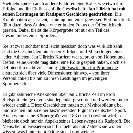
Vielmehr spielen auch andere Faktoren eine Rolle, wie etwa ihre
Erfolge und ihr Einfluss auf die Gesellschaft.
Jan Ullrich hat mit
seinen Leistungen im Radsport Geschichte geschrieben.
Die
Kombination aus Talent, Training und einer gewissen Portion Glück
führt dazu, dass Athleten wie er in den Fokus der Öffentlichkeit
geraten. Dabei bleibt die Körpergröße oft nur ein Teil des
Gesamtbildes eines Sportlers.
Sie ist zwar sichtbar und leicht messbar, doch was wirklich zählt,
sind die Geschichten hinter den Erfolgen und Misserfolgen eines
jeden Athleten. Jan Ullrichs Karriere war geprägt von Höhen und
Tiefen; seine Größe mag dabei eine Rolle gespielt haben, doch sie
definiert ihn nicht vollständig.
Die Faszination für Prominente
erstreckt sich über viele Dimensionen hinweg – von ihrer
Persönlichkeit bis hin zu ihren Leistungen im jeweiligen
Sportbereich.
Es gibt zahlreiche Anekdoten über Jan Ullrichs Zeit im Profi-
Radsport; einige davon sind legendär geworden und werden immer
wieder erzählt. Diese Geschichten tragen zur Mythosbildung bei
und machen ihn zu einer faszinierenden Figur im deutschen Sport.
Auch wenn seine Körpergröße von 183 cm oft erwähnt wird, so
bleibt sie doch nur ein Aspekt seines Lebensweges als Radprofi. Die
Menschen interessieren sich für mehr als nur Zahlen; sie wollen
wissen, was hinter dem Erfolg steckt und welche