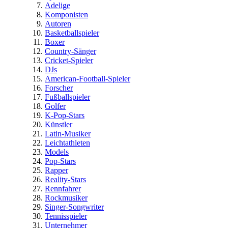
Adelige
Komponisten
Autoren
Basketballspieler
Boxer
Country-Sänger
Cricket-Spieler
DJs
American-Football-Spieler
Forscher
Fußballspieler
Golfer
K-Pop-Stars
Künstler
Latin-Musiker
Leichtathleten
Models
Pop-Stars
Rapper
Reality-Stars
Rennfahrer
Rockmusiker
Singer-Songwriter
Tennisspieler
Unternehmer