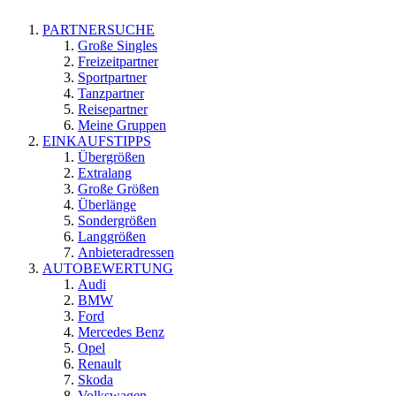
PARTNERSUCHE
Große Singles
Freizeitpartner
Sportpartner
Tanzpartner
Reisepartner
Meine Gruppen
EINKAUFSTIPPS
Übergrößen
Extralang
Große Größen
Überlänge
Sondergrößen
Langgrößen
Anbieteradressen
AUTOBEWERTUNG
Audi
BMW
Ford
Mercedes Benz
Opel
Renault
Skoda
Volkswagen