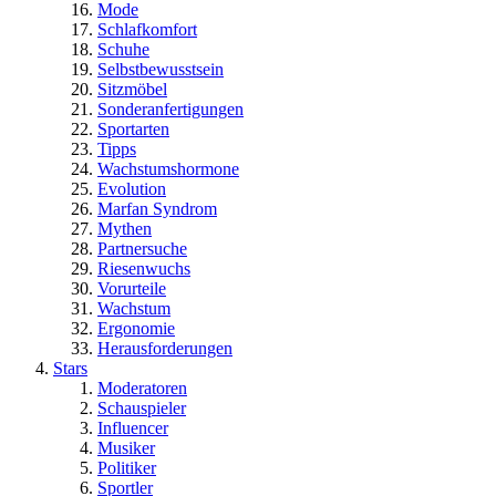
Mode
Schlafkomfort
Schuhe
Selbstbewusstsein
Sitzmöbel
Sonderanfertigungen
Sportarten
Tipps
Wachstumshormone
Evolution
Marfan Syndrom
Mythen
Partnersuche
Riesenwuchs
Vorurteile
Wachstum
Ergonomie
Herausforderungen
Stars
Moderatoren
Schauspieler
Influencer
Musiker
Politiker
Sportler