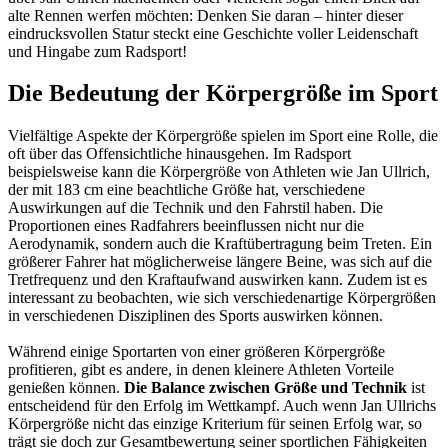
alte Rennen werfen möchten: Denken Sie daran – hinter dieser
eindrucksvollen Statur steckt eine Geschichte voller Leidenschaft
und Hingabe zum Radsport!
Die Bedeutung der Körpergröße im Sport
Vielfältige Aspekte der Körpergröße spielen im Sport eine Rolle, die
oft über das Offensichtliche hinausgehen. Im Radsport
beispielsweise kann die Körpergröße von Athleten wie Jan Ullrich,
der mit 183 cm eine beachtliche Größe hat, verschiedene
Auswirkungen auf die Technik und den Fahrstil haben. Die
Proportionen eines Radfahrers beeinflussen nicht nur die
Aerodynamik, sondern auch die Kraftübertragung beim Treten. Ein
größerer Fahrer hat möglicherweise längere Beine, was sich auf die
Tretfrequenz und den Kraftaufwand auswirken kann. Zudem ist es
interessant zu beobachten, wie sich verschiedenartige Körpergrößen
in verschiedenen Disziplinen des Sports auswirken können.
Während einige Sportarten von einer größeren Körpergröße
profitieren, gibt es andere, in denen kleinere Athleten Vorteile
genießen können.
Die Balance zwischen Größe und Technik
ist
entscheidend für den Erfolg im Wettkampf. Auch wenn Jan Ullrichs
Körpergröße nicht das einzige Kriterium für seinen Erfolg war, so
trägt sie doch zur Gesamtbewertung seiner sportlichen Fähigkeiten