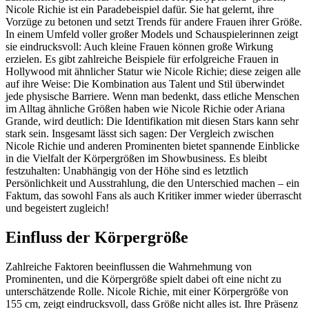
Nicole Richie ist ein Paradebeispiel dafür. Sie hat gelernt, ihre
Vorzüge zu betonen und setzt Trends für andere Frauen ihrer Größe.
In einem Umfeld voller großer Models und Schauspielerinnen zeigt
sie eindrucksvoll: Auch kleine Frauen können große Wirkung
erzielen. Es gibt zahlreiche Beispiele für erfolgreiche Frauen in
Hollywood mit ähnlicher Statur wie Nicole Richie; diese zeigen alle
auf ihre Weise: Die Kombination aus Talent und Stil überwindet
jede physische Barriere. Wenn man bedenkt, dass etliche Menschen
im Alltag ähnliche Größen haben wie Nicole Richie oder Ariana
Grande, wird deutlich: Die Identifikation mit diesen Stars kann sehr
stark sein. Insgesamt lässt sich sagen: Der Vergleich zwischen
Nicole Richie und anderen Prominenten bietet spannende Einblicke
in die Vielfalt der Körpergrößen im Showbusiness. Es bleibt
festzuhalten: Unabhängig von der Höhe sind es letztlich
Persönlichkeit und Ausstrahlung, die den Unterschied machen – ein
Faktum, das sowohl Fans als auch Kritiker immer wieder überrascht
und begeistert zugleich!
Einfluss der Körpergröße
Zahlreiche Faktoren beeinflussen die Wahrnehmung von
Prominenten, und die Körpergröße spielt dabei oft eine nicht zu
unterschätzende Rolle. Nicole Richie, mit einer Körpergröße von
155 cm, zeigt eindrucksvoll, dass Größe nicht alles ist. Ihre Präsenz