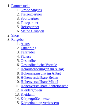
Partnersuche
Große Singles
Freizeitpartner
Sportpartner
Tanzpartner
Reisepartner
Meine Gruppen
Shop
Ratgeber
Autos
Ernährung
Fahrräder
Fitness
Gesundheit
Gesundheitliche Vorteile
Herausforderungen im Alltag
Höhenanpassung im Alltag
Höhenverstellbare Betten
Höhenverstellbare Möbel
Höhenverstellbare Schreibtische
Kleidergrößen
Kleidung
Körpergröße messen
Körperhaltung verbessern