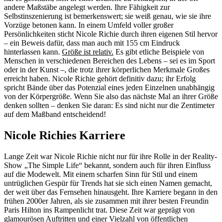
andere Maßstäbe angelegt werden. Ihre Fähigkeit zur
Selbstinszenierung ist bemerkenswert; sie weiß genau, wie sie ihre
Vorzüge betonen kann. In einem Umfeld voller großer
Persönlichkeiten sticht Nicole Richie durch ihren eigenen Stil hervor
– ein Beweis dafür, dass man auch mit 155 cm Eindruck
hinterlassen kann.
Größe ist relativ.
Es gibt etliche Beispiele von
Menschen in verschiedenen Bereichen des Lebens – sei es im Sport
oder in der Kunst –, die trotz ihrer körperlichen Merkmale Großes
erreicht haben. Nicole Richie gehört definitiv dazu; ihr Erfolg
spricht Bände über das Potenzial eines jeden Einzelnen unabhängig
von der Körpergröße. Wenn Sie also das nächste Mal an ihrer Größe
denken sollten – denken Sie daran: Es sind nicht nur die Zentimeter
auf dem Maßband entscheidend!
Nicole Richies Karriere
Lange Zeit war Nicole Richie nicht nur für ihre Rolle in der Reality-
Show „The Simple Life“ bekannt, sondern auch für ihren Einfluss
auf die Modewelt. Mit einem scharfen Sinn für Stil und einem
untrüglichen Gespür für Trends hat sie sich einen Namen gemacht,
der weit über das Fernsehen hinausgeht. Ihre Karriere begann in den
frühen 2000er Jahren, als sie zusammen mit ihrer besten Freundin
Paris Hilton ins Rampenlicht trat. Diese Zeit war geprägt von
glamourösen Auftritten und einer Vielzahl von öffentlichen