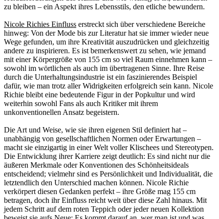
zu bleiben – ein Aspekt ihres Lebensstils, den etliche bewundern.
Nicole Richies Einfluss
erstreckt sich über verschiedene Bereiche
hinweg: Von der Mode bis zur Literatur hat sie immer wieder neue
Wege gefunden, um ihre Kreativität auszudrücken und gleichzeitig
andere zu inspirieren. Es ist bemerkenswert zu sehen, wie jemand
mit einer Körpergröße von 155 cm so viel Raum einnehmen kann –
sowohl im wörtlichen als auch im übertragenen Sinne. Ihre Reise
durch die Unterhaltungsindustrie ist ein faszinierendes Beispiel
dafür, wie man trotz aller Widrigkeiten erfolgreich sein kann. Nicole
Richie bleibt eine bedeutende Figur in der Popkultur und wird
weiterhin sowohl Fans als auch Kritiker mit ihrem
unkonventionellen Ansatz begeistern.
Die Art und Weise, wie sie ihren eigenen Stil definiert hat –
unabhängig von gesellschaftlichen Normen oder Erwartungen –
macht sie einzigartig in einer Welt voller Klischees und Stereotypen.
Die Entwicklung ihrer Karriere zeigt deutlich: Es sind nicht nur die
äußeren Merkmale oder Konventionen des Schönheitsideals
entscheidend; vielmehr sind es Persönlichkeit und Individualität, die
letztendlich den Unterschied machen können. Nicole Richie
verkörpert diesen Gedanken perfekt – ihre Größe mag 155 cm
betragen, doch ihr Einfluss reicht weit über diese Zahl hinaus. Mit
jedem Schritt auf dem roten Teppich oder jeder neuen Kollektion
beweist sie aufs Neue: Es kommt darauf an, wer man ist und was