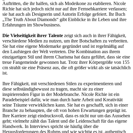
Auftritten, die ihr halfen, sich als Modeikone zu etablieren. Nicole
Richie hat sich jedoch nicht nur auf ihre Fernsehkarriere verlassen;
sie hat auch als Designerin und Autorin Erfolge gefeiert. Ihr Buch
„The Truth About Diamonds“ gibt Einblicke in ihr Leben und ihre
Erfahrungen im Showbusiness.
Die Vielseitigkeit ihrer Talente
zeigt sich auch in ihrer Fähigkeit,
verschiedene Medien zu nutzen, um ihre Botschaften zu verbreiten.
Sie hat eine eigene Modemarke gegründet und ist regelmäßig auf
den Laufstegen der Welt vertreten. Die Kombination aus ihrem
einzigartigen Stil und ihrem Charisma hat dazu geführt, dass sie eine
treue Fangemeinde gewonnen hat. Trotz ihrer Körpergröße von 155
cm strahlt sie eine Präsenz aus, die oft größer wirkt als sie tatsächlich
ist.
Ihre Fähigkeit, mit verschiedenen Stilen zu experimentieren und
diese selbständigbewusst zu tragen, macht sie zu einer
inspirierenden Figur in der Modebranche. Nicole Richie ist ein
Paradebeispiel dafür, wie man durch harte Arbeit und Kreativität
seine Träume verwirklichen kann. Sie hat es geschafft, sich in einer
Branche zu behaupten, die oft von hohen Erwartungen geprägt ist.
Ihre Karriere zeigt eindrucksvoll, dass es nicht nur um das Aussehen
geht; vielmehr zählt das Talent und die Leidenschaft für das eigene
Handwerk. In Interviews spricht sie häufig über die
Herausforderungen des Ruhms und wie wichtig es ist, authentisch