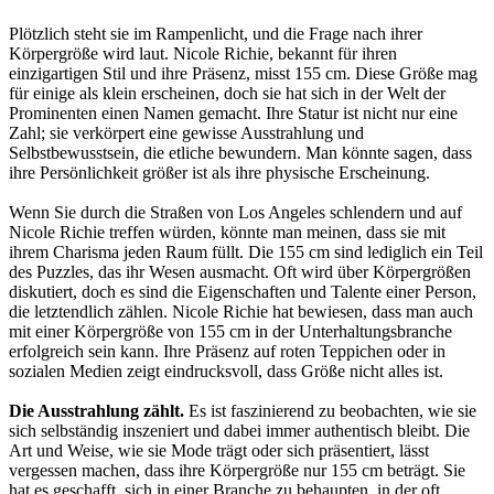
Plötzlich steht sie im Rampenlicht, und die Frage nach ihrer
Körpergröße wird laut. Nicole Richie, bekannt für ihren
einzigartigen Stil und ihre Präsenz, misst 155 cm. Diese Größe mag
für einige als klein erscheinen, doch sie hat sich in der Welt der
Prominenten einen Namen gemacht. Ihre Statur ist nicht nur eine
Zahl; sie verkörpert eine gewisse Ausstrahlung und
Selbstbewusstsein, die etliche bewundern. Man könnte sagen, dass
ihre Persönlichkeit größer ist als ihre physische Erscheinung.
Wenn Sie durch die Straßen von Los Angeles schlendern und auf
Nicole Richie treffen würden, könnte man meinen, dass sie mit
ihrem Charisma jeden Raum füllt. Die 155 cm sind lediglich ein Teil
des Puzzles, das ihr Wesen ausmacht. Oft wird über Körpergrößen
diskutiert, doch es sind die Eigenschaften und Talente einer Person,
die letztendlich zählen. Nicole Richie hat bewiesen, dass man auch
mit einer Körpergröße von 155 cm in der Unterhaltungsbranche
erfolgreich sein kann. Ihre Präsenz auf roten Teppichen oder in
sozialen Medien zeigt eindrucksvoll, dass Größe nicht alles ist.
Die Ausstrahlung zählt.
Es ist faszinierend zu beobachten, wie sie
sich selbständig inszeniert und dabei immer authentisch bleibt. Die
Art und Weise, wie sie Mode trägt oder sich präsentiert, lässt
vergessen machen, dass ihre Körpergröße nur 155 cm beträgt. Sie
hat es geschafft, sich in einer Branche zu behaupten, in der oft