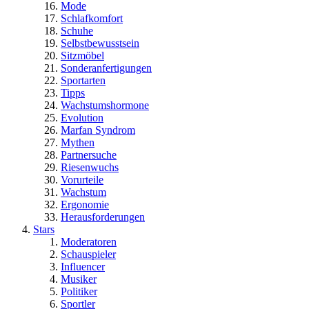
Mode
Schlafkomfort
Schuhe
Selbstbewusstsein
Sitzmöbel
Sonderanfertigungen
Sportarten
Tipps
Wachstumshormone
Evolution
Marfan Syndrom
Mythen
Partnersuche
Riesenwuchs
Vorurteile
Wachstum
Ergonomie
Herausforderungen
Stars
Moderatoren
Schauspieler
Influencer
Musiker
Politiker
Sportler