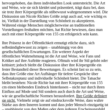
hervorgehoben, das ihren individuellen Look unterstreicht. Die Art
und Weise, wie sie sich kleidet und präsentiert, trägt dazu bei, dass
sie trotz ihrer Körpergröße als stilbewusst wahrgenommen wird. Die
Diskussion um Nicole Richies Größe zeigt auch auf, wie wichtig es
ist, Vielfalt in der Darstellung von Schönheit zu akzeptieren.
Während einige Menschen möglicherweise an traditionellen
Vorstellungen festhalten möchten, hat Richie bewiesen, dass man
auch mit einer Körpergröße von 155 cm erfolgreich sein kann.
Ihre Präsenz in der Öffentlichkeit ermutigt etliche dazu, sich
selbständigbewusst zu zeigen – unabhängig von den
gesellschaftlichen Erwartungen. Ein weiterer Aspekt der
öffentlichen Wahrnehmung ist die Art und Weise, wie Fans und
Kritiker auf ihre Auftritte reagieren. Oftmals wird ihr Stil gelobt oder
kritisiert; jedoch bleibt die Diskussion über ihre Körpergröße ein
fester Bestandteil dieser Bewertungen. Es scheint fast so zu sein,
dass ihre Größe eine Art Aufhänger für tiefere Gespräche über
Selbstakzeptanz und individuelle Schönheit bietet. Die Tatsache
bleibt bestehen: Nicole Richie hat mit ihrer Körpergröße von 155
cm einen bleibenden Eindruck hinterlassen – nicht nur durch ihren
Einfluss auf Mode und Stil sondern auch durch die Art und Weise,
wie sie gesellschaftliche Normen herausfordert.
Ihre Größe definiert
sie nicht.
Vielmehr zeigt sie auf eindrucksvolle Weise, dass wahre
Stärke aus dem Inneren kommt und dass jeder Mensch einzigartig ist
– unabhängig von den Maßen oder dem äußeren Erscheinungsbild.