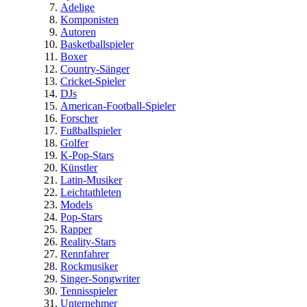
Adelige
Komponisten
Autoren
Basketballspieler
Boxer
Country-Sänger
Cricket-Spieler
DJs
American-Football-Spieler
Forscher
Fußballspieler
Golfer
K-Pop-Stars
Künstler
Latin-Musiker
Leichtathleten
Models
Pop-Stars
Rapper
Reality-Stars
Rennfahrer
Rockmusiker
Singer-Songwriter
Tennisspieler
Unternehmer