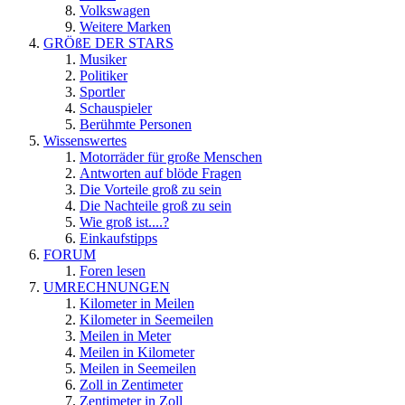
Volkswagen
Weitere Marken
GRÖßE DER STARS
Musiker
Politiker
Sportler
Schauspieler
Berühmte Personen
Wissenswertes
Motorräder für große Menschen
Antworten auf blöde Fragen
Die Vorteile groß zu sein
Die Nachteile groß zu sein
Wie groß ist....?
Einkaufstipps
FORUM
Foren lesen
UMRECHNUNGEN
Kilometer in Meilen
Kilometer in Seemeilen
Meilen in Meter
Meilen in Kilometer
Meilen in Seemeilen
Zoll in Zentimeter
Zentimeter in Zoll