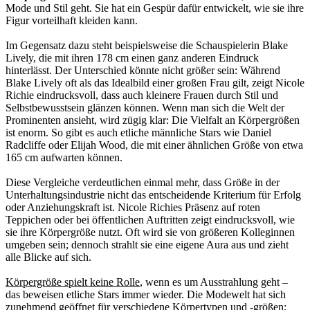
Mode und Stil geht. Sie hat ein Gespür dafür entwickelt, wie sie ihre
Figur vorteilhaft kleiden kann.
Im Gegensatz dazu steht beispielsweise die Schauspielerin Blake
Lively, die mit ihren 178 cm einen ganz anderen Eindruck
hinterlässt. Der Unterschied könnte nicht größer sein: Während
Blake Lively oft als das Idealbild einer großen Frau gilt, zeigt Nicole
Richie eindrucksvoll, dass auch kleinere Frauen durch Stil und
Selbstbewusstsein glänzen können. Wenn man sich die Welt der
Prominenten ansieht, wird zügig klar: Die Vielfalt an Körpergrößen
ist enorm. So gibt es auch etliche männliche Stars wie Daniel
Radcliffe oder Elijah Wood, die mit einer ähnlichen Größe von etwa
165 cm aufwarten können.
Diese Vergleiche verdeutlichen einmal mehr, dass Größe in der
Unterhaltungsindustrie nicht das entscheidende Kriterium für Erfolg
oder Anziehungskraft ist. Nicole Richies Präsenz auf roten
Teppichen oder bei öffentlichen Auftritten zeigt eindrucksvoll, wie
sie ihre Körpergröße nutzt. Oft wird sie von größeren Kolleginnen
umgeben sein; dennoch strahlt sie eine eigene Aura aus und zieht
alle Blicke auf sich.
Körpergröße spielt keine Rolle
, wenn es um Ausstrahlung geht –
das beweisen etliche Stars immer wieder. Die Modewelt hat sich
zunehmend geöffnet für verschiedene Körpertypen und -größen;