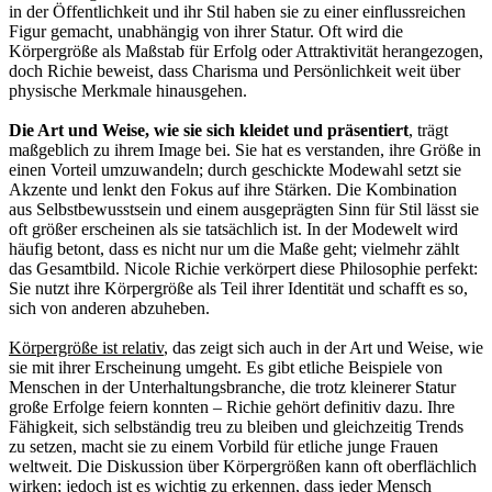
in der Öffentlichkeit und ihr Stil haben sie zu einer einflussreichen
Figur gemacht, unabhängig von ihrer Statur. Oft wird die
Körpergröße als Maßstab für Erfolg oder Attraktivität herangezogen,
doch Richie beweist, dass Charisma und Persönlichkeit weit über
physische Merkmale hinausgehen.
Die Art und Weise, wie sie sich kleidet und präsentiert
, trägt
maßgeblich zu ihrem Image bei. Sie hat es verstanden, ihre Größe in
einen Vorteil umzuwandeln; durch geschickte Modewahl setzt sie
Akzente und lenkt den Fokus auf ihre Stärken. Die Kombination
aus Selbstbewusstsein und einem ausgeprägten Sinn für Stil lässt sie
oft größer erscheinen als sie tatsächlich ist. In der Modewelt wird
häufig betont, dass es nicht nur um die Maße geht; vielmehr zählt
das Gesamtbild. Nicole Richie verkörpert diese Philosophie perfekt:
Sie nutzt ihre Körpergröße als Teil ihrer Identität und schafft es so,
sich von anderen abzuheben.
Körpergröße ist relativ
, das zeigt sich auch in der Art und Weise, wie
sie mit ihrer Erscheinung umgeht. Es gibt etliche Beispiele von
Menschen in der Unterhaltungsbranche, die trotz kleinerer Statur
große Erfolge feiern konnten – Richie gehört definitiv dazu. Ihre
Fähigkeit, sich selbständig treu zu bleiben und gleichzeitig Trends
zu setzen, macht sie zu einem Vorbild für etliche junge Frauen
weltweit. Die Diskussion über Körpergrößen kann oft oberflächlich
wirken; jedoch ist es wichtig zu erkennen, dass jeder Mensch