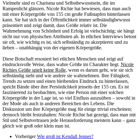
Vielmehr sind es Charisma und Selbstbewusstsein, die im
Rampenlicht glänzen. Nicole Richie hat bewiesen, dass man auch
mit einer Körpergröße von 155 cm große Fußstapfen hinterlassen
kann. Sie hat sich in der Öffentlichkeit immer selbständigbewusst
präsentiert und zeigt damit, dass Größe relativ ist. Die
Wahrnehmung von Schönheit und Erfolg ist vielschichtig; sie hängt
nicht nur von physischen Attributen ab. In etlichen Interviews betont
sie oft, wie wichtig es ist, sich selbständig zu akzeptieren und zu
lieben – unabhängig von der eigenen Körpergröße.
Diese Botschaft resoniert bei etlichen Menschen und zeigt auf
eindrucksvolle Weise, dass wahre Größe im Charakter liegt.
Nicole
Richies Größe spielt keine Rolle
, wenn es darum geht, wie sie sich
selbständig sieht und wie andere sie wahrnehmen. Ihre Fähigkeit,
Trends zu setzen und einen bleibenden Eindruck zu hinterlassen,
spricht Bände über ihre Persönlichkeit jenseits der 155 cm. Es ist
faszinierend zu beobachten, wie eine Person mit einer solchen
Körpergröße in der Lage ist, so viel Einfluss auszuüben – sowohl in
der Mode als auch in anderen Bereichen des Lebens. Die
Diskussion um ihre Körpergröße mag für einige trivial erscheinen;
dennoch bleibt festzuhalten: Nicole Richie hat gezeigt, dass man mit
Stil und Selbstvertrauen jede Herausforderung meistern kann – ganz
gleich wie groß oder klein man ist.
Vorheriger
Wie groß ist Kendall Jenner?