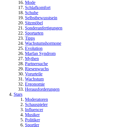
Mode
Schlafkomfort
Schuhe
Selbstbewusstsein
Sitzmöbel
Sonderanfertigungen
Sportarten
Tipps
Wachstumshormone
Evolution
Marfan Syndrom
Mythen
Partnersuche
Riesenwuchs
Vorurteile
Wachstum
Ergonomie
Herausforderungen
Stars
Moderatoren
Schauspieler
Influencer
Musiker
Politiker
Sportler