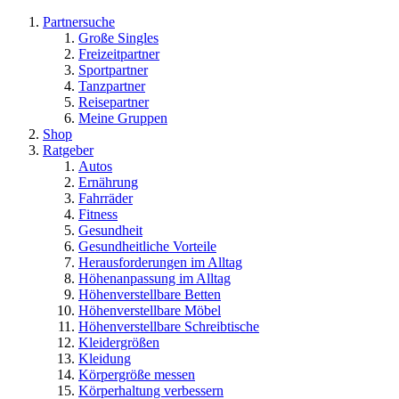
Partnersuche
Große Singles
Freizeitpartner
Sportpartner
Tanzpartner
Reisepartner
Meine Gruppen
Shop
Ratgeber
Autos
Ernährung
Fahrräder
Fitness
Gesundheit
Gesundheitliche Vorteile
Herausforderungen im Alltag
Höhenanpassung im Alltag
Höhenverstellbare Betten
Höhenverstellbare Möbel
Höhenverstellbare Schreibtische
Kleidergrößen
Kleidung
Körpergröße messen
Körperhaltung verbessern