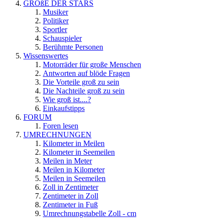
GRÖßE DER STARS
Musiker
Politiker
Sportler
Schauspieler
Berühmte Personen
Wissenswertes
Motorräder für große Menschen
Antworten auf blöde Fragen
Die Vorteile groß zu sein
Die Nachteile groß zu sein
Wie groß ist....?
Einkaufstipps
FORUM
Foren lesen
UMRECHNUNGEN
Kilometer in Meilen
Kilometer in Seemeilen
Meilen in Meter
Meilen in Kilometer
Meilen in Seemeilen
Zoll in Zentimeter
Zentimeter in Zoll
Zentimeter in Fuß
Umrechnungstabelle Zoll - cm