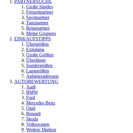
PARTNERSUCHE
Große Singles
Freizeitpartner
Sportpartner
Tanzpartner
Reisepartner
Meine Gruppen
EINKAUFSTIPPS
Übergrößen
Extralang
Große Größen
Überlänge
Sondergrößen
Langgrößen
Anbieteradressen
AUTOBEWERTUNG
Audi
BMW
Ford
Mercedes Benz
Opel
Renault
Skoda
Volkswagen
Weitere Marken