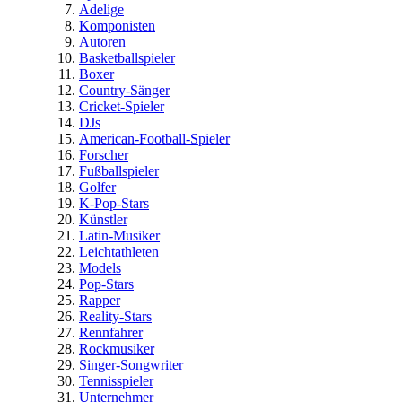
Adelige
Komponisten
Autoren
Basketballspieler
Boxer
Country-Sänger
Cricket-Spieler
DJs
American-Football-Spieler
Forscher
Fußballspieler
Golfer
K-Pop-Stars
Künstler
Latin-Musiker
Leichtathleten
Models
Pop-Stars
Rapper
Reality-Stars
Rennfahrer
Rockmusiker
Singer-Songwriter
Tennisspieler
Unternehmer