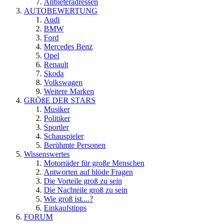
Anbieteradressen
AUTOBEWERTUNG
Audi
BMW
Ford
Mercedes Benz
Opel
Renault
Skoda
Volkswagen
Weitere Marken
GRÖßE DER STARS
Musiker
Politiker
Sportler
Schauspieler
Berühmte Personen
Wissenswertes
Motorräder für große Menschen
Antworten auf blöde Fragen
Die Vorteile groß zu sein
Die Nachteile groß zu sein
Wie groß ist....?
Einkaufstipps
FORUM