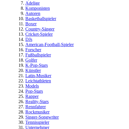
Adelige
Komponisten
Autoren
Basketballspieler
Boxer
Country-Sänger
Cricket-Spieler
DJs
American-Football-Spieler
Forscher
Fußballspieler
Golfer
K-Pop-Stars
Künstler
Latin-Musiker
Leichtathleten
Models
Pop-Stars
Rapper
Reality-Stars
Rennfahrer
Rockmusiker
Singer-Songwriter
Tennisspieler
Unternehmer