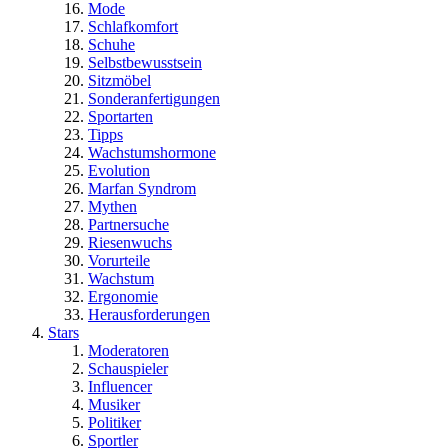
Mode
Schlafkomfort
Schuhe
Selbstbewusstsein
Sitzmöbel
Sonderanfertigungen
Sportarten
Tipps
Wachstumshormone
Evolution
Marfan Syndrom
Mythen
Partnersuche
Riesenwuchs
Vorurteile
Wachstum
Ergonomie
Herausforderungen
Stars
Moderatoren
Schauspieler
Influencer
Musiker
Politiker
Sportler