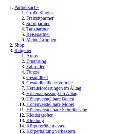
Partnersuche
Große Singles
Freizeitpartner
Sportpartner
Tanzpartner
Reisepartner
Meine Gruppen
Shop
Ratgeber
Autos
Ernährung
Fahrräder
Fitness
Gesundheit
Gesundheitliche Vorteile
Herausforderungen im Alltag
Höhenanpassung im Alltag
Höhenverstellbare Betten
Höhenverstellbare Möbel
Höhenverstellbare Schreibtische
Kleidergrößen
Kleidung
Körpergröße messen
Körperhaltung verbessern