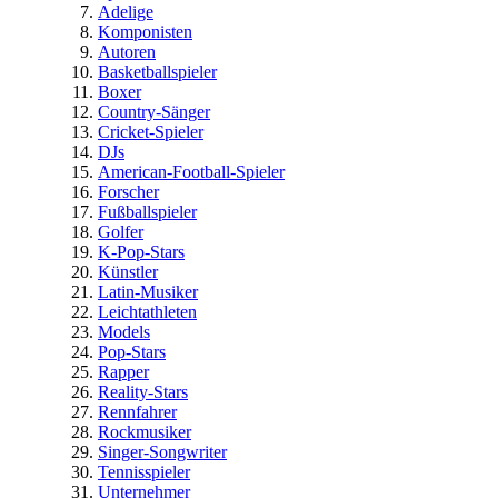
Adelige
Komponisten
Autoren
Basketballspieler
Boxer
Country-Sänger
Cricket-Spieler
DJs
American-Football-Spieler
Forscher
Fußballspieler
Golfer
K-Pop-Stars
Künstler
Latin-Musiker
Leichtathleten
Models
Pop-Stars
Rapper
Reality-Stars
Rennfahrer
Rockmusiker
Singer-Songwriter
Tennisspieler
Unternehmer