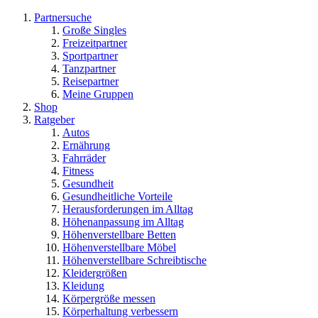
Partnersuche
Große Singles
Freizeitpartner
Sportpartner
Tanzpartner
Reisepartner
Meine Gruppen
Shop
Ratgeber
Autos
Ernährung
Fahrräder
Fitness
Gesundheit
Gesundheitliche Vorteile
Herausforderungen im Alltag
Höhenanpassung im Alltag
Höhenverstellbare Betten
Höhenverstellbare Möbel
Höhenverstellbare Schreibtische
Kleidergrößen
Kleidung
Körpergröße messen
Körperhaltung verbessern