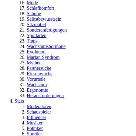
Mode
Schlafkomfort
Schuhe
Selbstbewusstsein
Sitzmöbel
Sonderanfertigungen
Sportarten
Tipps
Wachstumshormone
Evolution
Marfan Syndrom
Mythen
Partnersuche
Riesenwuchs
Vorurteile
Wachstum
Ergonomie
Herausforderungen
Stars
Moderatoren
Schauspieler
Influencer
Musiker
Politiker
Sportler