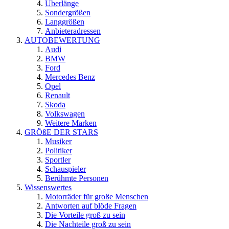
Überlänge
Sondergrößen
Langgrößen
Anbieteradressen
AUTOBEWERTUNG
Audi
BMW
Ford
Mercedes Benz
Opel
Renault
Skoda
Volkswagen
Weitere Marken
GRÖßE DER STARS
Musiker
Politiker
Sportler
Schauspieler
Berühmte Personen
Wissenswertes
Motorräder für große Menschen
Antworten auf blöde Fragen
Die Vorteile groß zu sein
Die Nachteile groß zu sein