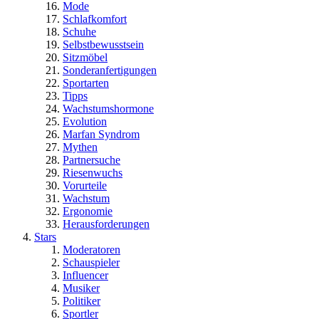
Mode
Schlafkomfort
Schuhe
Selbstbewusstsein
Sitzmöbel
Sonderanfertigungen
Sportarten
Tipps
Wachstumshormone
Evolution
Marfan Syndrom
Mythen
Partnersuche
Riesenwuchs
Vorurteile
Wachstum
Ergonomie
Herausforderungen
Stars
Moderatoren
Schauspieler
Influencer
Musiker
Politiker
Sportler