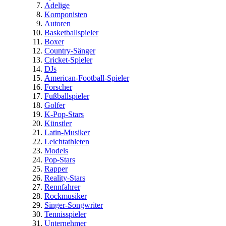
Adelige
Komponisten
Autoren
Basketballspieler
Boxer
Country-Sänger
Cricket-Spieler
DJs
American-Football-Spieler
Forscher
Fußballspieler
Golfer
K-Pop-Stars
Künstler
Latin-Musiker
Leichtathleten
Models
Pop-Stars
Rapper
Reality-Stars
Rennfahrer
Rockmusiker
Singer-Songwriter
Tennisspieler
Unternehmer