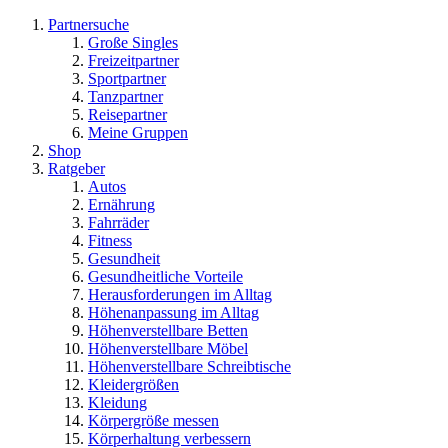
Partnersuche
Große Singles
Freizeitpartner
Sportpartner
Tanzpartner
Reisepartner
Meine Gruppen
Shop
Ratgeber
Autos
Ernährung
Fahrräder
Fitness
Gesundheit
Gesundheitliche Vorteile
Herausforderungen im Alltag
Höhenanpassung im Alltag
Höhenverstellbare Betten
Höhenverstellbare Möbel
Höhenverstellbare Schreibtische
Kleidergrößen
Kleidung
Körpergröße messen
Körperhaltung verbessern