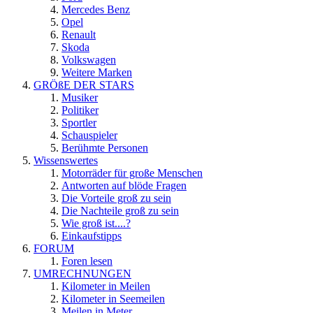
Mercedes Benz
Opel
Renault
Skoda
Volkswagen
Weitere Marken
GRÖßE DER STARS
Musiker
Politiker
Sportler
Schauspieler
Berühmte Personen
Wissenswertes
Motorräder für große Menschen
Antworten auf blöde Fragen
Die Vorteile groß zu sein
Die Nachteile groß zu sein
Wie groß ist....?
Einkaufstipps
FORUM
Foren lesen
UMRECHNUNGEN
Kilometer in Meilen
Kilometer in Seemeilen
Meilen in Meter