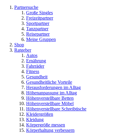
Partnersuche
Große Singles
Freizeitpartner
Sportpartner
Tanzpartner
Reisepartner
Meine Gruppen
Shop
Ratgeber
Autos
Ernährung
Fahrräder
Fitness
Gesundheit
Gesundheitliche Vorteile
Herausforderungen im Alltag
Höhenanpassung im Alltag
Höhenverstellbare Betten
Höhenverstellbare Möbel
Höhenverstellbare Schreibtische
Kleidergrößen
Kleidung
Körpergröße messen
Körperhaltung verbessern