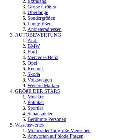
Extralang
Große Größen
Überlänge
Sondergrößen
Langgrößen
Anbieteradressen
AUTOBEWERTUNG
Audi
BMW
Ford
Mercedes Benz
Opel
Renault
Skoda
Volkswagen
Weitere Marken
GRÖßE DER STARS
Musiker
Politiker
Sportler
Schauspieler
Berühmte Personen
Wissenswertes
Motorräder für große Menschen
Antworten auf blöde Fragen