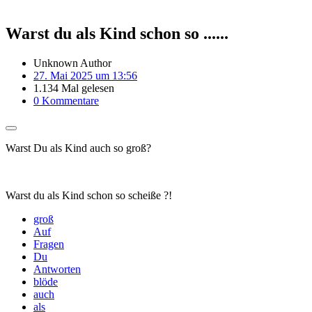
Warst du als Kind schon so ......
Unknown Author
27. Mai 2025 um 13:56
1.134 Mal gelesen
0 Kommentare
Warst Du als Kind auch so groß?
Warst du als Kind schon so scheiße ?!
groß
Auf
Fragen
Du
Antworten
blöde
auch
als