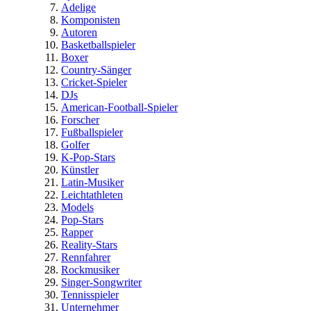
Adelige
Komponisten
Autoren
Basketballspieler
Boxer
Country-Sänger
Cricket-Spieler
DJs
American-Football-Spieler
Forscher
Fußballspieler
Golfer
K-Pop-Stars
Künstler
Latin-Musiker
Leichtathleten
Models
Pop-Stars
Rapper
Reality-Stars
Rennfahrer
Rockmusiker
Singer-Songwriter
Tennisspieler
Unternehmer