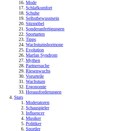
Mode
Schlafkomfort
Schuhe
Selbstbewusstsein
Sitzmöbel
Sonderanfertigungen
Sportarten
Tipps
Wachstumshormone
Evolution
Marfan Syndrom
Mythen
Partnersuche
Riesenwuchs
Vorurteile
Wachstum
Ergonomie
Herausforderungen
Stars
Moderatoren
Schauspieler
Influencer
Musiker
Politiker
Sportler