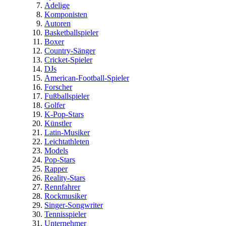
Adelige
Komponisten
Autoren
Basketballspieler
Boxer
Country-Sänger
Cricket-Spieler
DJs
American-Football-Spieler
Forscher
Fußballspieler
Golfer
K-Pop-Stars
Künstler
Latin-Musiker
Leichtathleten
Models
Pop-Stars
Rapper
Reality-Stars
Rennfahrer
Rockmusiker
Singer-Songwriter
Tennisspieler
Unternehmer