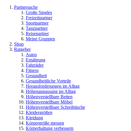
Partnersuche
Große Singles
Freizeitpartner
Sportpartner
Tanzpartner
Reisepartner
Meine Gruppen
Shop
Ratgeber
Autos
Ernährung
Fahrräder
Fitness
Gesundheit
Gesundheitliche Vorteile
Herausforderungen im Alltag
Höhenanpassung im Alltag
Höhenverstellbare Betten
Höhenverstellbare Möbel
Höhenverstellbare Schreibtische
Kleidergrößen
Kleidung
Körpergröße messen
Körperhaltung verbessern