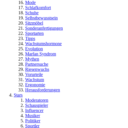
Mode
Schlafkomfort
Schuhe
Selbstbewusstsein
Sitzmöbel
Sonderanfertigungen
Sportarten
Tipps
Wachstumshormone
Evolution
Marfan Syndrom
Mythen
Partnersuche
Riesenwuchs
Vorurteile
Wachstum
Ergonomie
Herausforderungen
Stars
Moderatoren
Schauspieler
Influencer
Musiker
Politiker
Sportler