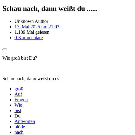
Schau nach, dann weißt du ......
Unknown Author
17. Mai 2025 um 21:03
1.189 Mal gelesen
0 Kommentare
Wie groß bist Du?
Schau nach, dann weißt du es!
groß
Auf
Fragen
Wie
bist
Du
Antworten
blöde
nach