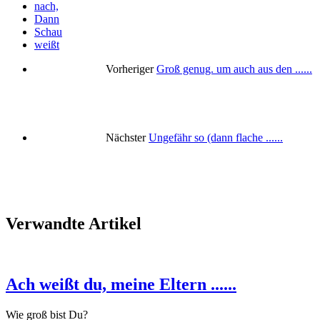
nach,
Dann
Schau
weißt
Vorheriger
Groß genug. um auch aus den ......
Nächster
Ungefähr so (dann flache ......
Verwandte Artikel
Ach weißt du, meine Eltern ......
Wie groß bist Du?