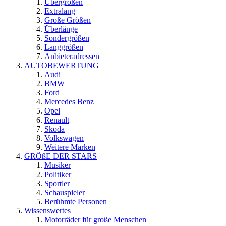
Übergrößen
Extralang
Große Größen
Überlänge
Sondergrößen
Langgrößen
Anbieteradressen
AUTOBEWERTUNG
Audi
BMW
Ford
Mercedes Benz
Opel
Renault
Skoda
Volkswagen
Weitere Marken
GRÖßE DER STARS
Musiker
Politiker
Sportler
Schauspieler
Berühmte Personen
Wissenswertes
Motorräder für große Menschen