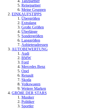
Tanzpartner
Reisepartner
Meine Gruppen
EINKAUFSTIPPS
Übergrößen
Extralang
Große Größen
Überlänge
Sondergrößen
Langgrößen
Anbieteradressen
AUTOBEWERTUNG
Audi
BMW
Ford
Mercedes Benz
Opel
Renault
Skoda
Volkswagen
Weitere Marken
GRÖßE DER STARS
Musiker
Politiker
Sportler