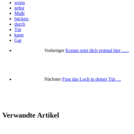
wenn
gehst
Mußt
bücken,
durch
Tür
kann
Gar
Vorheriger
Komm setzt dich erstmal hier ......
Nächster
Frag das Loch in deiner Tür. ...
Verwandte Artikel