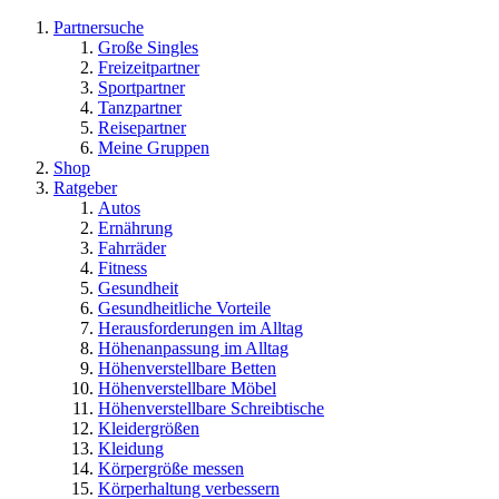
Partnersuche
Große Singles
Freizeitpartner
Sportpartner
Tanzpartner
Reisepartner
Meine Gruppen
Shop
Ratgeber
Autos
Ernährung
Fahrräder
Fitness
Gesundheit
Gesundheitliche Vorteile
Herausforderungen im Alltag
Höhenanpassung im Alltag
Höhenverstellbare Betten
Höhenverstellbare Möbel
Höhenverstellbare Schreibtische
Kleidergrößen
Kleidung
Körpergröße messen
Körperhaltung verbessern