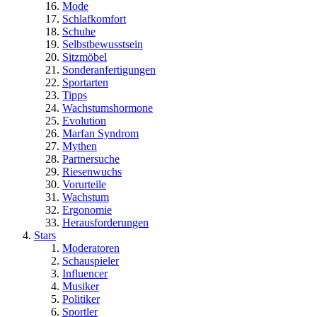
Mode
Schlafkomfort
Schuhe
Selbstbewusstsein
Sitzmöbel
Sonderanfertigungen
Sportarten
Tipps
Wachstumshormone
Evolution
Marfan Syndrom
Mythen
Partnersuche
Riesenwuchs
Vorurteile
Wachstum
Ergonomie
Herausforderungen
Stars
Moderatoren
Schauspieler
Influencer
Musiker
Politiker
Sportler