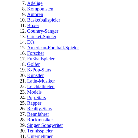
Adelige
Komponisten
Autoren
Basketballspieler
Boxer
Country-Sänger
Cricket-Spieler
DJs
American-Football-Spieler
Forscher
Fußballspieler
Golfer
K-Pop-Stars
Künstler
Latin-Musiker
Leichtathleten
Models
Pop-Stars
Rapper
Reality-Stars
Rennfahrer
Rockmusiker
Singer-Songwriter
Tennisspieler
Unternehmer