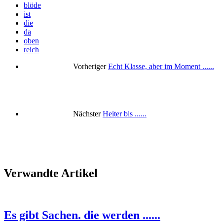
blöde
ist
die
da
oben
reich
Vorheriger
Echt Klasse, aber im Moment ......
Nächster
Heiter bis ......
Verwandte Artikel
Es gibt Sachen. die werden ......