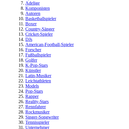
Adelige
Komponisten
Autoren
Basketballspieler
Boxer
Country-Sänger
Cricket-Spieler
DJs
American-Football-Spieler
Forscher
Fußballspieler
Golfer
K-Pop-Stars
Künstler
Latin-Musiker
Leichtathleten
Models
Pop-Stars
Rapper
Reality-Stars
Rennfahrer
Rockmusiker
Singer-Songwriter
Tennisspieler
Unternehmer