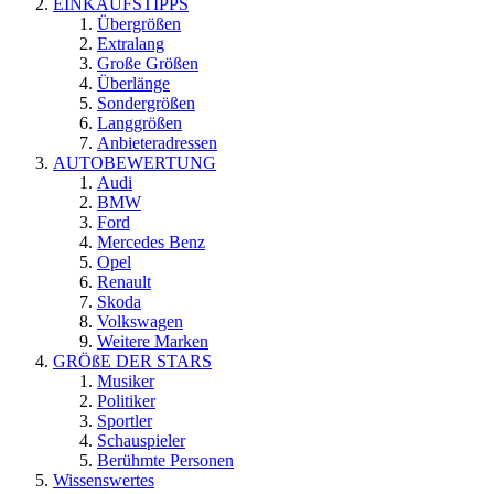
EINKAUFSTIPPS
Übergrößen
Extralang
Große Größen
Überlänge
Sondergrößen
Langgrößen
Anbieteradressen
AUTOBEWERTUNG
Audi
BMW
Ford
Mercedes Benz
Opel
Renault
Skoda
Volkswagen
Weitere Marken
GRÖßE DER STARS
Musiker
Politiker
Sportler
Schauspieler
Berühmte Personen
Wissenswertes