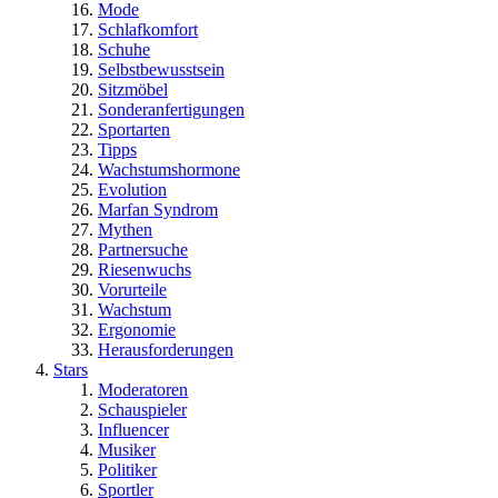
Mode
Schlafkomfort
Schuhe
Selbstbewusstsein
Sitzmöbel
Sonderanfertigungen
Sportarten
Tipps
Wachstumshormone
Evolution
Marfan Syndrom
Mythen
Partnersuche
Riesenwuchs
Vorurteile
Wachstum
Ergonomie
Herausforderungen
Stars
Moderatoren
Schauspieler
Influencer
Musiker
Politiker
Sportler