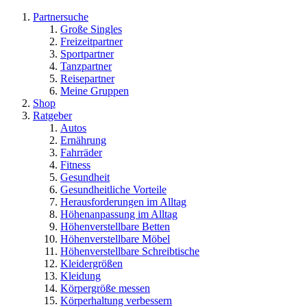
Partnersuche
Große Singles
Freizeitpartner
Sportpartner
Tanzpartner
Reisepartner
Meine Gruppen
Shop
Ratgeber
Autos
Ernährung
Fahrräder
Fitness
Gesundheit
Gesundheitliche Vorteile
Herausforderungen im Alltag
Höhenanpassung im Alltag
Höhenverstellbare Betten
Höhenverstellbare Möbel
Höhenverstellbare Schreibtische
Kleidergrößen
Kleidung
Körpergröße messen
Körperhaltung verbessern