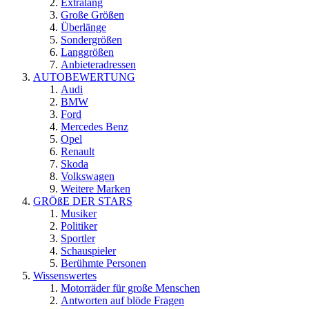
Extralang
Große Größen
Überlänge
Sondergrößen
Langgrößen
Anbieteradressen
AUTOBEWERTUNG
Audi
BMW
Ford
Mercedes Benz
Opel
Renault
Skoda
Volkswagen
Weitere Marken
GRÖßE DER STARS
Musiker
Politiker
Sportler
Schauspieler
Berühmte Personen
Wissenswertes
Motorräder für große Menschen
Antworten auf blöde Fragen