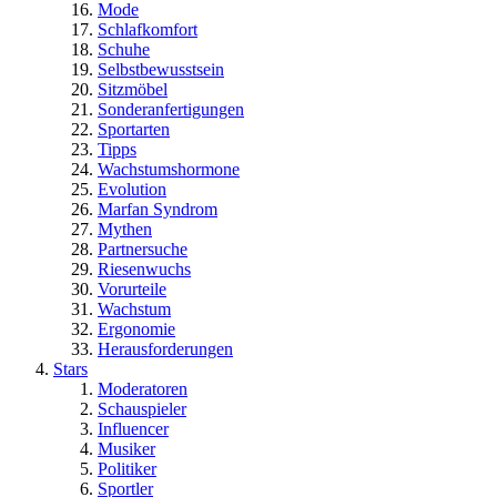
Mode
Schlafkomfort
Schuhe
Selbstbewusstsein
Sitzmöbel
Sonderanfertigungen
Sportarten
Tipps
Wachstumshormone
Evolution
Marfan Syndrom
Mythen
Partnersuche
Riesenwuchs
Vorurteile
Wachstum
Ergonomie
Herausforderungen
Stars
Moderatoren
Schauspieler
Influencer
Musiker
Politiker
Sportler