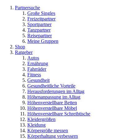
Partnersuche
Große Singles
Freizeitpartner
Sportpartner
Tanzpartner
Reisepartner
Meine Gruppen
Shop
Ratgeber
Autos
Ernährung
Fahrräder
Fitness
Gesundheit
Gesundheitliche Vorteile
Herausforderungen im Alltag
Höhenanpassung im Alltag
Höhenverstellbare Betten
Höhenverstellbare Möbel
Höhenverstellbare Schreibtische
Kleidergrößen
Kleidung
Körpergröße messen
Körperhaltung verbessern