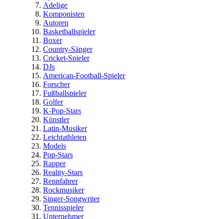
Adelige
Komponisten
Autoren
Basketballspieler
Boxer
Country-Sänger
Cricket-Spieler
DJs
American-Football-Spieler
Forscher
Fußballspieler
Golfer
K-Pop-Stars
Künstler
Latin-Musiker
Leichtathleten
Models
Pop-Stars
Rapper
Reality-Stars
Rennfahrer
Rockmusiker
Singer-Songwriter
Tennisspieler
Unternehmer