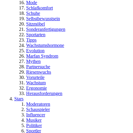
Mode
Schlafkomfort
Schuhe
Selbstbewusstsein
Sitzmöbel
Sonderanfertigungen
Sportarten
Tipps
Wachstumshormone
Evolution
Marfan Syndrom
Mythen
Partnersuche
Riesenwuchs
Vorurteile
Wachstum
Ergonomie
Herausforderungen
Stars
Moderatoren
Schauspieler
Influencer
Musiker
Politiker
Sportler