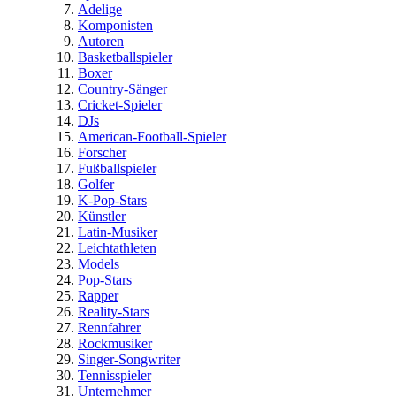
Adelige
Komponisten
Autoren
Basketballspieler
Boxer
Country-Sänger
Cricket-Spieler
DJs
American-Football-Spieler
Forscher
Fußballspieler
Golfer
K-Pop-Stars
Künstler
Latin-Musiker
Leichtathleten
Models
Pop-Stars
Rapper
Reality-Stars
Rennfahrer
Rockmusiker
Singer-Songwriter
Tennisspieler
Unternehmer