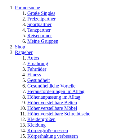
Partnersuche
Große Singles
Freizeitpartner
Sportpartner
Tanzpartner
Reisepartner
Meine Gruppen
Shop
Ratgeber
Autos
Ernährung
Fahrräder
Fitness
Gesundheit
Gesundheitliche Vorteile
Herausforderungen im Alltag
Höhenanpassung im Alltag
Höhenverstellbare Betten
Höhenverstellbare Möbel
Höhenverstellbare Schreibtische
Kleidergrößen
Kleidung
Körpergröße messen
Körperhaltung verbessern