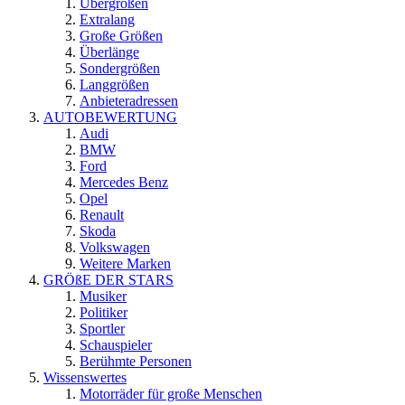
Übergrößen
Extralang
Große Größen
Überlänge
Sondergrößen
Langgrößen
Anbieteradressen
AUTOBEWERTUNG
Audi
BMW
Ford
Mercedes Benz
Opel
Renault
Skoda
Volkswagen
Weitere Marken
GRÖßE DER STARS
Musiker
Politiker
Sportler
Schauspieler
Berühmte Personen
Wissenswertes
Motorräder für große Menschen