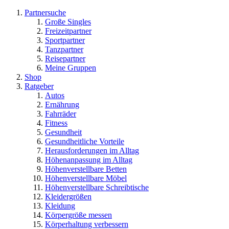
Partnersuche
Große Singles
Freizeitpartner
Sportpartner
Tanzpartner
Reisepartner
Meine Gruppen
Shop
Ratgeber
Autos
Ernährung
Fahrräder
Fitness
Gesundheit
Gesundheitliche Vorteile
Herausforderungen im Alltag
Höhenanpassung im Alltag
Höhenverstellbare Betten
Höhenverstellbare Möbel
Höhenverstellbare Schreibtische
Kleidergrößen
Kleidung
Körpergröße messen
Körperhaltung verbessern