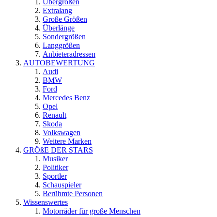
Übergrößen
Extralang
Große Größen
Überlänge
Sondergrößen
Langgrößen
Anbieteradressen
AUTOBEWERTUNG
Audi
BMW
Ford
Mercedes Benz
Opel
Renault
Skoda
Volkswagen
Weitere Marken
GRÖßE DER STARS
Musiker
Politiker
Sportler
Schauspieler
Berühmte Personen
Wissenswertes
Motorräder für große Menschen