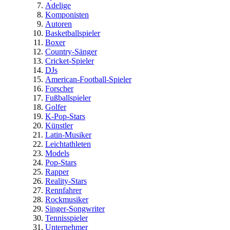
Adelige
Komponisten
Autoren
Basketballspieler
Boxer
Country-Sänger
Cricket-Spieler
DJs
American-Football-Spieler
Forscher
Fußballspieler
Golfer
K-Pop-Stars
Künstler
Latin-Musiker
Leichtathleten
Models
Pop-Stars
Rapper
Reality-Stars
Rennfahrer
Rockmusiker
Singer-Songwriter
Tennisspieler
Unternehmer