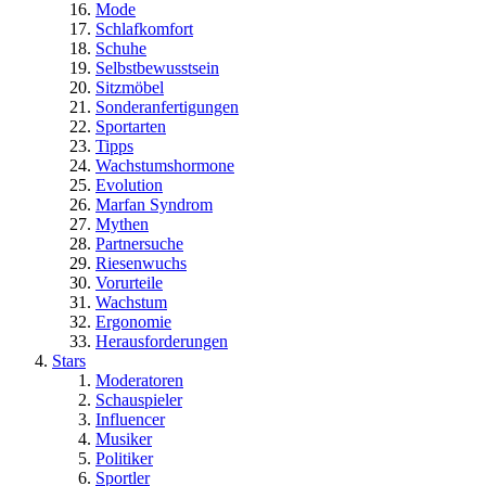
Mode
Schlafkomfort
Schuhe
Selbstbewusstsein
Sitzmöbel
Sonderanfertigungen
Sportarten
Tipps
Wachstumshormone
Evolution
Marfan Syndrom
Mythen
Partnersuche
Riesenwuchs
Vorurteile
Wachstum
Ergonomie
Herausforderungen
Stars
Moderatoren
Schauspieler
Influencer
Musiker
Politiker
Sportler