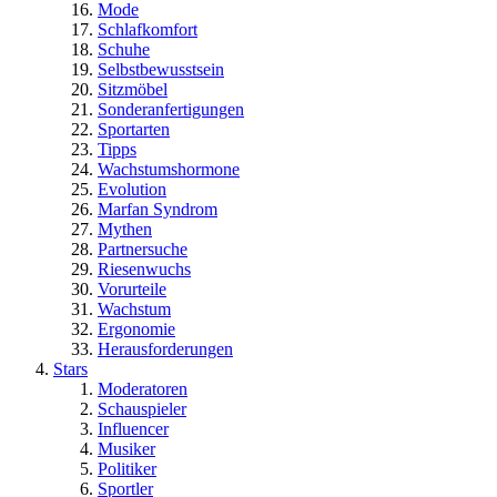
Mode
Schlafkomfort
Schuhe
Selbstbewusstsein
Sitzmöbel
Sonderanfertigungen
Sportarten
Tipps
Wachstumshormone
Evolution
Marfan Syndrom
Mythen
Partnersuche
Riesenwuchs
Vorurteile
Wachstum
Ergonomie
Herausforderungen
Stars
Moderatoren
Schauspieler
Influencer
Musiker
Politiker
Sportler