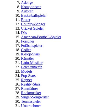
Adelige
Komponisten
Autoren
Basketballspieler
Boxer
Country-Sänger
Cricket-Spieler
DJs
American-Football-Spieler
Forscher
Fußballspieler
Golfer
K-Pop-Stars
Künstler
Latin-Musiker
Leichtathleten
Models
Pop-Stars
Rapper
Reality-Stars
Rennfahrer
Rockmusiker
Singer-Songwriter
Tennisspieler
Unternehmer