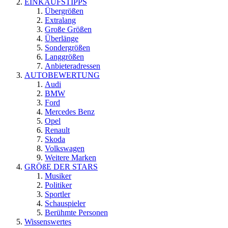
EINKAUFSTIPPS
Übergrößen
Extralang
Große Größen
Überlänge
Sondergrößen
Langgrößen
Anbieteradressen
AUTOBEWERTUNG
Audi
BMW
Ford
Mercedes Benz
Opel
Renault
Skoda
Volkswagen
Weitere Marken
GRÖßE DER STARS
Musiker
Politiker
Sportler
Schauspieler
Berühmte Personen
Wissenswertes