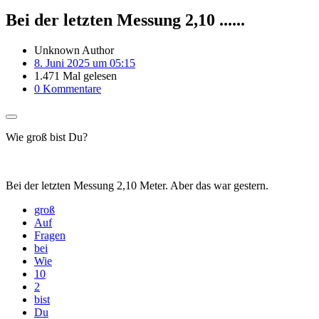
Bei der letzten Messung 2,10 ......
Unknown Author
8. Juni 2025 um 05:15
1.471 Mal gelesen
0 Kommentare
Wie groß bist Du?
Bei der letzten Messung 2,10 Meter. Aber das war gestern.
groß
Auf
Fragen
bei
Wie
10
2
bist
Du