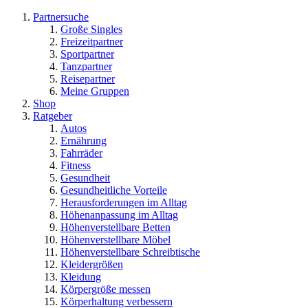
Partnersuche
Große Singles
Freizeitpartner
Sportpartner
Tanzpartner
Reisepartner
Meine Gruppen
Shop
Ratgeber
Autos
Ernährung
Fahrräder
Fitness
Gesundheit
Gesundheitliche Vorteile
Herausforderungen im Alltag
Höhenanpassung im Alltag
Höhenverstellbare Betten
Höhenverstellbare Möbel
Höhenverstellbare Schreibtische
Kleidergrößen
Kleidung
Körpergröße messen
Körperhaltung verbessern