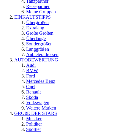
Tanzpartner
Reisepartner
Meine Gruppen
EINKAUFSTIPPS
Übergrößen
Extralang
Große Größen
Überlänge
Sondergrößen
Langgrößen
Anbieteradressen
AUTOBEWERTUNG
Audi
BMW
Ford
Mercedes Benz
Opel
Renault
Skoda
Volkswagen
Weitere Marken
GRÖßE DER STARS
Musiker
Politiker
Sportler