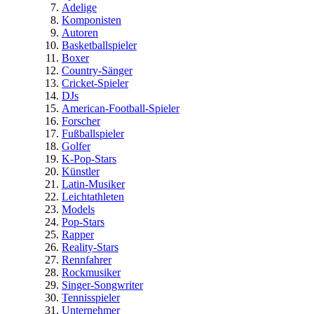
Adelige
Komponisten
Autoren
Basketballspieler
Boxer
Country-Sänger
Cricket-Spieler
DJs
American-Football-Spieler
Forscher
Fußballspieler
Golfer
K-Pop-Stars
Künstler
Latin-Musiker
Leichtathleten
Models
Pop-Stars
Rapper
Reality-Stars
Rennfahrer
Rockmusiker
Singer-Songwriter
Tennisspieler
Unternehmer