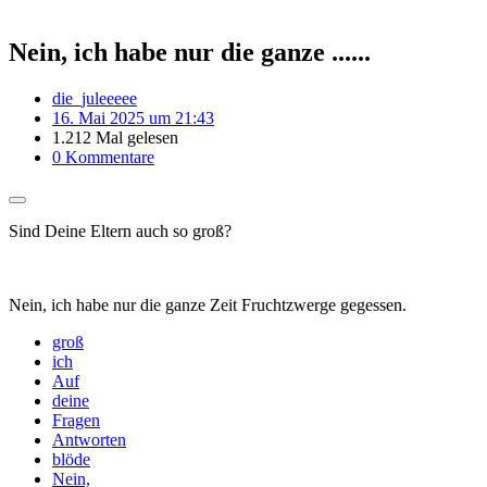
Nein, ich habe nur die ganze ......
die_juleeeee
16. Mai 2025 um 21:43
1.212 Mal gelesen
0 Kommentare
Sind Deine Eltern auch so groß?
Nein, ich habe nur die ganze Zeit Fruchtzwerge gegessen.
groß
ich
Auf
deine
Fragen
Antworten
blöde
Nein,