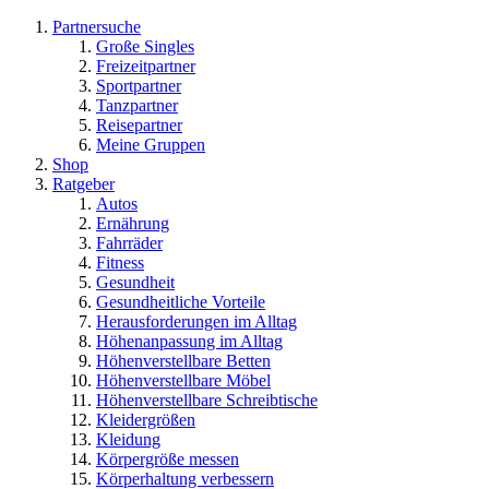
Partnersuche
Große Singles
Freizeitpartner
Sportpartner
Tanzpartner
Reisepartner
Meine Gruppen
Shop
Ratgeber
Autos
Ernährung
Fahrräder
Fitness
Gesundheit
Gesundheitliche Vorteile
Herausforderungen im Alltag
Höhenanpassung im Alltag
Höhenverstellbare Betten
Höhenverstellbare Möbel
Höhenverstellbare Schreibtische
Kleidergrößen
Kleidung
Körpergröße messen
Körperhaltung verbessern