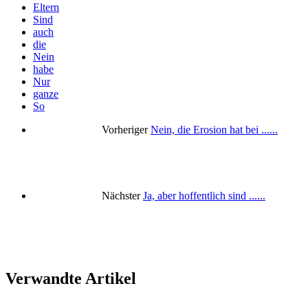
Eltern
Sind
auch
die
Nein
habe
Nur
ganze
So
Vorheriger
Nein, die Erosion hat bei ......
Nächster
Ja, aber hoffentlich sind ......
Verwandte Artikel