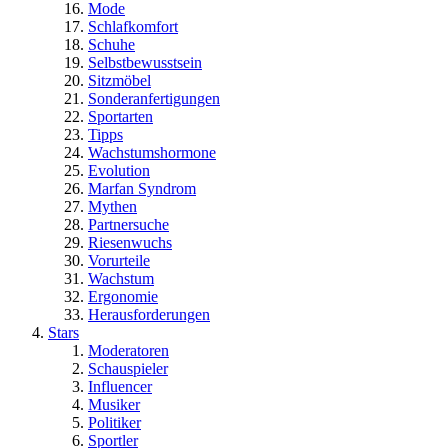
Mode
Schlafkomfort
Schuhe
Selbstbewusstsein
Sitzmöbel
Sonderanfertigungen
Sportarten
Tipps
Wachstumshormone
Evolution
Marfan Syndrom
Mythen
Partnersuche
Riesenwuchs
Vorurteile
Wachstum
Ergonomie
Herausforderungen
Stars
Moderatoren
Schauspieler
Influencer
Musiker
Politiker
Sportler