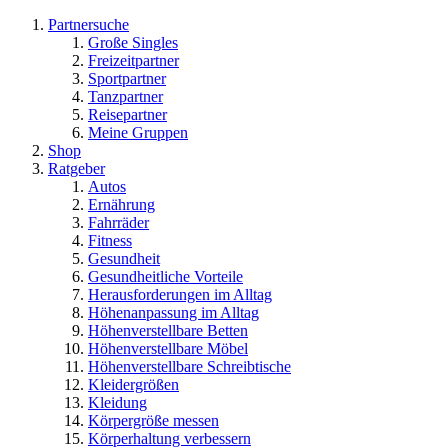
Partnersuche
Große Singles
Freizeitpartner
Sportpartner
Tanzpartner
Reisepartner
Meine Gruppen
Shop
Ratgeber
Autos
Ernährung
Fahrräder
Fitness
Gesundheit
Gesundheitliche Vorteile
Herausforderungen im Alltag
Höhenanpassung im Alltag
Höhenverstellbare Betten
Höhenverstellbare Möbel
Höhenverstellbare Schreibtische
Kleidergrößen
Kleidung
Körpergröße messen
Körperhaltung verbessern