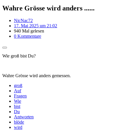
Wahre Grösse wird anders ......
NicNac72
17. Mai 2025 um 21:02
940 Mal gelesen
0 Kommentare
Wie groß bist Du?
Wahre Grösse wird anders gemessen.
groß
Auf
Fragen
Wie
bist
Du
Antworten
blöde
wird