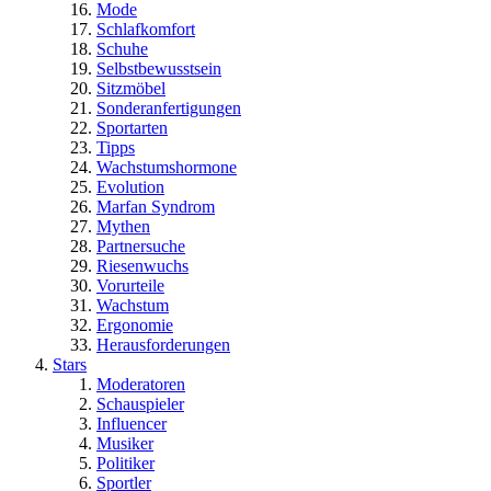
Mode
Schlafkomfort
Schuhe
Selbstbewusstsein
Sitzmöbel
Sonderanfertigungen
Sportarten
Tipps
Wachstumshormone
Evolution
Marfan Syndrom
Mythen
Partnersuche
Riesenwuchs
Vorurteile
Wachstum
Ergonomie
Herausforderungen
Stars
Moderatoren
Schauspieler
Influencer
Musiker
Politiker
Sportler