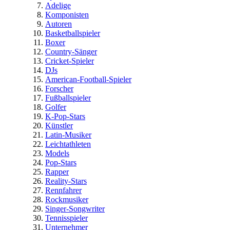
Adelige
Komponisten
Autoren
Basketballspieler
Boxer
Country-Sänger
Cricket-Spieler
DJs
American-Football-Spieler
Forscher
Fußballspieler
Golfer
K-Pop-Stars
Künstler
Latin-Musiker
Leichtathleten
Models
Pop-Stars
Rapper
Reality-Stars
Rennfahrer
Rockmusiker
Singer-Songwriter
Tennisspieler
Unternehmer