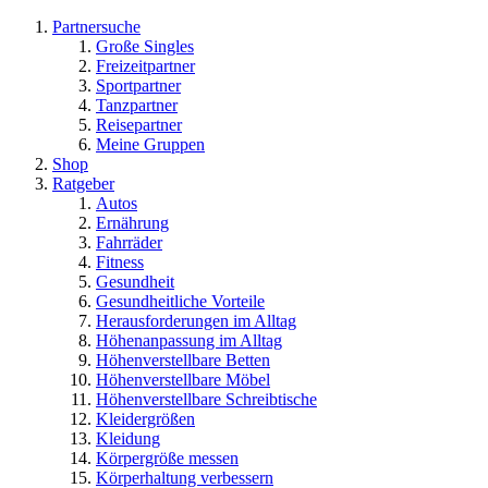
Partnersuche
Große Singles
Freizeitpartner
Sportpartner
Tanzpartner
Reisepartner
Meine Gruppen
Shop
Ratgeber
Autos
Ernährung
Fahrräder
Fitness
Gesundheit
Gesundheitliche Vorteile
Herausforderungen im Alltag
Höhenanpassung im Alltag
Höhenverstellbare Betten
Höhenverstellbare Möbel
Höhenverstellbare Schreibtische
Kleidergrößen
Kleidung
Körpergröße messen
Körperhaltung verbessern