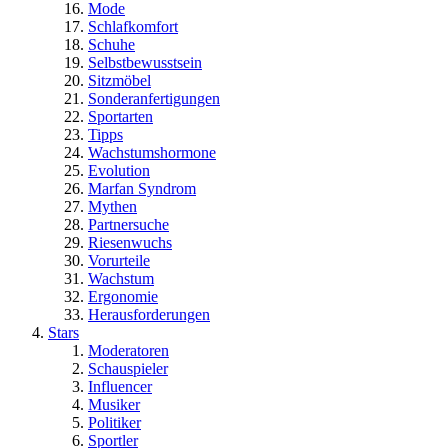
Mode
Schlafkomfort
Schuhe
Selbstbewusstsein
Sitzmöbel
Sonderanfertigungen
Sportarten
Tipps
Wachstumshormone
Evolution
Marfan Syndrom
Mythen
Partnersuche
Riesenwuchs
Vorurteile
Wachstum
Ergonomie
Herausforderungen
Stars
Moderatoren
Schauspieler
Influencer
Musiker
Politiker
Sportler