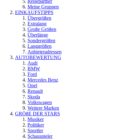
Reisepartner
Meine Gruppen
EINKAUFSTIPPS
Übergrößen
Extralang
Große Größen
Überlänge
Sondergrößen
Langgrößen
Anbieteradressen
AUTOBEWERTUNG
Audi
BMW
Ford
Mercedes Benz
Opel
Renault
Skoda
Volkswagen
Weitere Marken
GRÖßE DER STARS
Musiker
Politiker
Sportler
Schauspieler