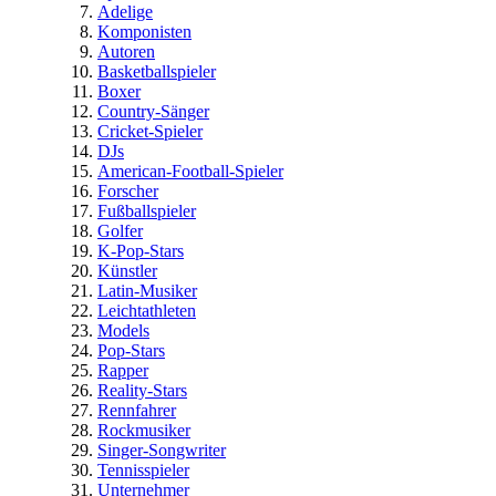
Adelige
Komponisten
Autoren
Basketballspieler
Boxer
Country-Sänger
Cricket-Spieler
DJs
American-Football-Spieler
Forscher
Fußballspieler
Golfer
K-Pop-Stars
Künstler
Latin-Musiker
Leichtathleten
Models
Pop-Stars
Rapper
Reality-Stars
Rennfahrer
Rockmusiker
Singer-Songwriter
Tennisspieler
Unternehmer