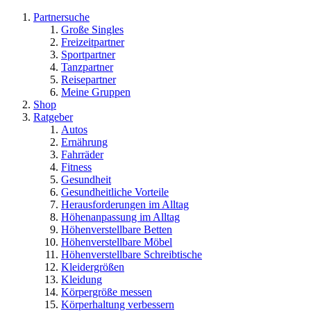
Partnersuche
Große Singles
Freizeitpartner
Sportpartner
Tanzpartner
Reisepartner
Meine Gruppen
Shop
Ratgeber
Autos
Ernährung
Fahrräder
Fitness
Gesundheit
Gesundheitliche Vorteile
Herausforderungen im Alltag
Höhenanpassung im Alltag
Höhenverstellbare Betten
Höhenverstellbare Möbel
Höhenverstellbare Schreibtische
Kleidergrößen
Kleidung
Körpergröße messen
Körperhaltung verbessern