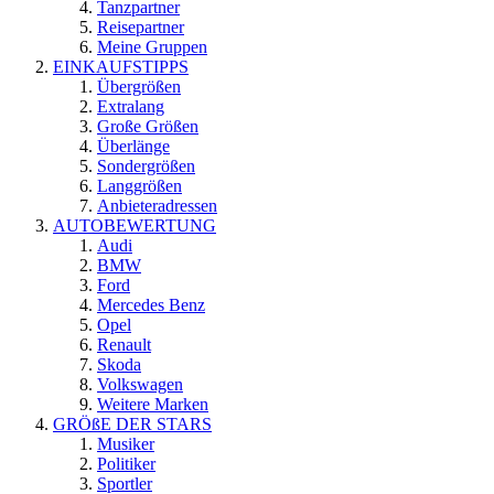
Tanzpartner
Reisepartner
Meine Gruppen
EINKAUFSTIPPS
Übergrößen
Extralang
Große Größen
Überlänge
Sondergrößen
Langgrößen
Anbieteradressen
AUTOBEWERTUNG
Audi
BMW
Ford
Mercedes Benz
Opel
Renault
Skoda
Volkswagen
Weitere Marken
GRÖßE DER STARS
Musiker
Politiker
Sportler