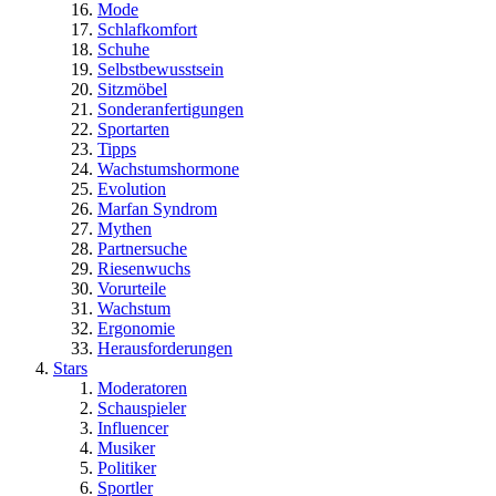
Mode
Schlafkomfort
Schuhe
Selbstbewusstsein
Sitzmöbel
Sonderanfertigungen
Sportarten
Tipps
Wachstumshormone
Evolution
Marfan Syndrom
Mythen
Partnersuche
Riesenwuchs
Vorurteile
Wachstum
Ergonomie
Herausforderungen
Stars
Moderatoren
Schauspieler
Influencer
Musiker
Politiker
Sportler