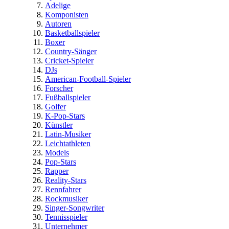
Adelige
Komponisten
Autoren
Basketballspieler
Boxer
Country-Sänger
Cricket-Spieler
DJs
American-Football-Spieler
Forscher
Fußballspieler
Golfer
K-Pop-Stars
Künstler
Latin-Musiker
Leichtathleten
Models
Pop-Stars
Rapper
Reality-Stars
Rennfahrer
Rockmusiker
Singer-Songwriter
Tennisspieler
Unternehmer