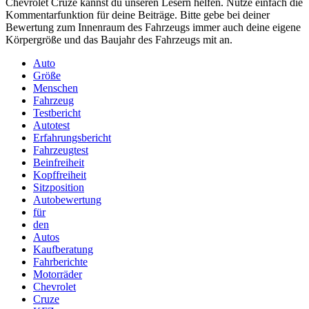
Chevrolet Cruze kannst du unseren Lesern helfen. Nutze einfach die
Kommentarfunktion für deine Beiträge. Bitte gebe bei deiner
Bewertung zum Innenraum des Fahrzeugs immer auch deine eigene
Körpergröße und das Baujahr des Fahrzeugs mit an.
Auto
Größe
Menschen
Fahrzeug
Testbericht
Autotest
Erfahrungsbericht
Fahrzeugtest
Beinfreiheit
Kopffreiheit
Sitzposition
Autobewertung
für
den
Autos
Kaufberatung
Fahrberichte
Motorräder
Chevrolet
Cruze