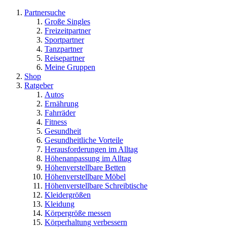
Partnersuche
Große Singles
Freizeitpartner
Sportpartner
Tanzpartner
Reisepartner
Meine Gruppen
Shop
Ratgeber
Autos
Ernährung
Fahrräder
Fitness
Gesundheit
Gesundheitliche Vorteile
Herausforderungen im Alltag
Höhenanpassung im Alltag
Höhenverstellbare Betten
Höhenverstellbare Möbel
Höhenverstellbare Schreibtische
Kleidergrößen
Kleidung
Körpergröße messen
Körperhaltung verbessern