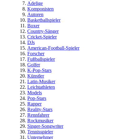
Adelige
Komponisten
Autoren
Basketballspieler
Boxer
Country-Sänger
Cricket-Spieler
DJs
American-Football-Spieler
Forscher
Fußballspieler
Golfer
K-Pop-Stars
Künstler
Latin-Musiker
Leichtathleten
Models
Pop-Stars
Rapper
Reality-Stars
Rennfahrer
Rockmusiker
Singer-Songwriter
Tennisspieler
Unternehmer