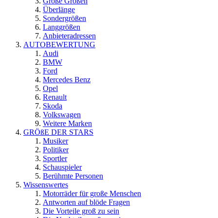
Große Größen
Überlänge
Sondergrößen
Langgrößen
Anbieteradressen
AUTOBEWERTUNG
Audi
BMW
Ford
Mercedes Benz
Opel
Renault
Skoda
Volkswagen
Weitere Marken
GRÖßE DER STARS
Musiker
Politiker
Sportler
Schauspieler
Berühmte Personen
Wissenswertes
Motorräder für große Menschen
Antworten auf blöde Fragen
Die Vorteile groß zu sein