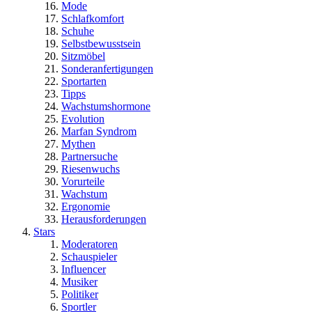
Mode
Schlafkomfort
Schuhe
Selbstbewusstsein
Sitzmöbel
Sonderanfertigungen
Sportarten
Tipps
Wachstumshormone
Evolution
Marfan Syndrom
Mythen
Partnersuche
Riesenwuchs
Vorurteile
Wachstum
Ergonomie
Herausforderungen
Stars
Moderatoren
Schauspieler
Influencer
Musiker
Politiker
Sportler