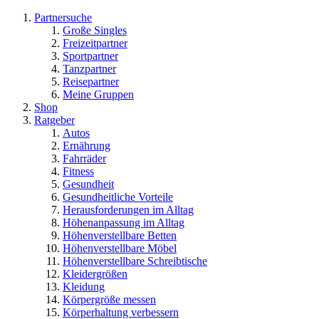
Partnersuche
Große Singles
Freizeitpartner
Sportpartner
Tanzpartner
Reisepartner
Meine Gruppen
Shop
Ratgeber
Autos
Ernährung
Fahrräder
Fitness
Gesundheit
Gesundheitliche Vorteile
Herausforderungen im Alltag
Höhenanpassung im Alltag
Höhenverstellbare Betten
Höhenverstellbare Möbel
Höhenverstellbare Schreibtische
Kleidergrößen
Kleidung
Körpergröße messen
Körperhaltung verbessern