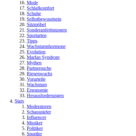
Mode
Schlafkomfort
Schuhe
Selbstbewusstsein
Sitzmöbel
Sonderanfertigungen
Sportarten
Tipps
Wachstumshormone
Evolution
Marfan Syndrom
Mythen
Partnersuche
Riesenwuchs
Vorurteile
Wachstum
Ergonomie
Herausforderungen
Stars
Moderatoren
Schauspieler
Influencer
Musiker
Politiker
Sportler