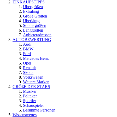
EINKAUFSTIPPS
Übergrößen
Extralang
Große Größen
Überlänge
Sondergrößen
Langgrößen
Anbieteradressen
AUTOBEWERTUNG
Audi
BMW
Ford
Mercedes Benz
Opel
Renault
Skoda
Volkswagen
Weitere Marken
GRÖßE DER STARS
Musiker
Politiker
Sportler
Schauspieler
Berühmte Personen
Wissenswertes