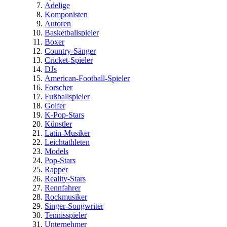
Adelige
Komponisten
Autoren
Basketballspieler
Boxer
Country-Sänger
Cricket-Spieler
DJs
American-Football-Spieler
Forscher
Fußballspieler
Golfer
K-Pop-Stars
Künstler
Latin-Musiker
Leichtathleten
Models
Pop-Stars
Rapper
Reality-Stars
Rennfahrer
Rockmusiker
Singer-Songwriter
Tennisspieler
Unternehmer