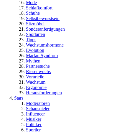
Mode
Schlafkomfort
Schuhe
Selbstbewusstsein
Sitzmöbel
Sonderanfertigungen
Sportarten
Tipps
Wachstumshormone
Evolution
Marfan Syndrom
Mythen
Partnersuche
Riesenwuchs
Vorurteile
Wachstum
Ergonomie
Herausforderungen
Stars
Moderatoren
Schauspieler
Influencer
Musiker
Politiker
Sportler