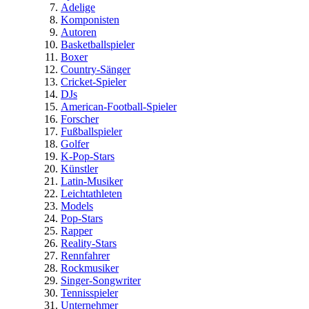
Adelige
Komponisten
Autoren
Basketballspieler
Boxer
Country-Sänger
Cricket-Spieler
DJs
American-Football-Spieler
Forscher
Fußballspieler
Golfer
K-Pop-Stars
Künstler
Latin-Musiker
Leichtathleten
Models
Pop-Stars
Rapper
Reality-Stars
Rennfahrer
Rockmusiker
Singer-Songwriter
Tennisspieler
Unternehmer