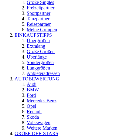
Große Singles
Freizeitpartner
Sportpartner
Tanzpartner
Reisepartner
Meine Gruppen
EINKAUFSTIPPS
Übergrößen
Extralang
Große Größen
Überlänge
Sondergrößen
Langgrößen
Anbieteradressen
AUTOBEWERTUNG
Audi
BMW
Ford
Mercedes Benz
Opel
Renault
Skoda
Volkswagen
Weitere Marken
GRÖßE DER STARS