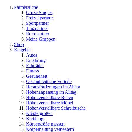
Partnersuche
Große Singles
Freizeitpartner
Sportpartner
Tanzpartner
Reisepartner
Meine Gruppen
Shop
Ratgeber
Autos
Ernährung
Fahrräder
Fitness
Gesundheit
Gesundheitliche Vorteile
Herausforderungen im Alltag
Höhenanpassung im Alltag
Höhenverstellbare Betten
Höhenverstellbare Möbel
Höhenverstellbare Schreibtische
Kleidergrößen
Kleidung
Körpergröße messen
Körperhaltung verbessern