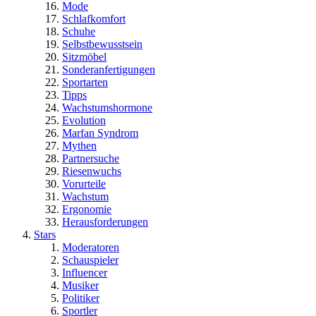
Mode
Schlafkomfort
Schuhe
Selbstbewusstsein
Sitzmöbel
Sonderanfertigungen
Sportarten
Tipps
Wachstumshormone
Evolution
Marfan Syndrom
Mythen
Partnersuche
Riesenwuchs
Vorurteile
Wachstum
Ergonomie
Herausforderungen
Stars
Moderatoren
Schauspieler
Influencer
Musiker
Politiker
Sportler