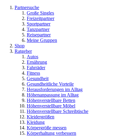
Partnersuche
Große Singles
Freizeitpartner
Sportpartner
Tanzpartner
Reisepartner
Meine Gruppen
Shop
Ratgeber
Autos
Ernährung
Fahrräder
Fitness
Gesundheit
Gesundheitliche Vorteile
Herausforderungen im Alltag
Höhenanpassung im Alltag
Höhenverstellbare Betten
Höhenverstellbare Möbel
Höhenverstellbare Schreibtische
Kleidergrößen
Kleidung
Körpergröße messen
Körperhaltung verbessern