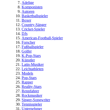
Adelige
Komponisten
Autoren
Basketballspieler
Boxer
Country-Sänger
Cricket-Spieler
DJs
American-Football-Spieler
Forscher
Fußballspieler
Golfer
K-Pop-Stars
Künstler
Latin-Musiker
Leichtathleten
Models
Pop-Stars
Rapper
Reality-Stars
Rennfahrer
Rockmusiker
Singer-Songwriter
Tennisspieler
Unternehmer