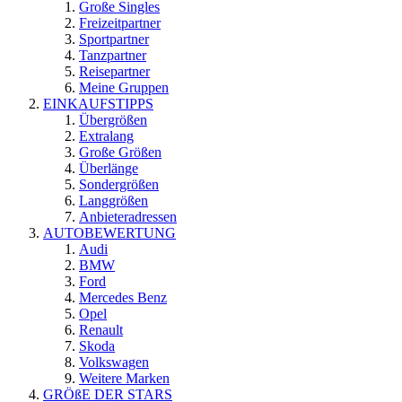
Große Singles
Freizeitpartner
Sportpartner
Tanzpartner
Reisepartner
Meine Gruppen
EINKAUFSTIPPS
Übergrößen
Extralang
Große Größen
Überlänge
Sondergrößen
Langgrößen
Anbieteradressen
AUTOBEWERTUNG
Audi
BMW
Ford
Mercedes Benz
Opel
Renault
Skoda
Volkswagen
Weitere Marken
GRÖßE DER STARS