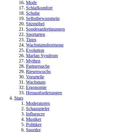
Mode
Schlafkomfort
Schuhe
Selbstbewusstsein
Sitzmöbel
Sonderanfertigungen
Sportarten
Tipps
Wachstumshormone
Evolution
Marfan Syndrom
Mythen
Partnersuche
Riesenwuchs
Vorurteile
Wachstum
Ergonomie
Herausforderungen
Stars
Moderatoren
Schauspieler
Influencer
Musiker
Politiker
Sportler