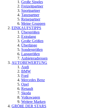
Große Singles
Freizeitpartner
Sportpartner
Tanzpartner
Reisepartner
Meine Gruppen
EINKAUFSTIPPS
Übergrößen
Extralang
Große Größen
Überlänge
Sondergrößen
Langgrößen
Anbieteradressen
AUTOBEWERTUNG
Audi
BMW
Ford
Mercedes Benz
Opel
Renault
Skoda
Volkswagen
Weitere Marken
GRÖßE DER STARS