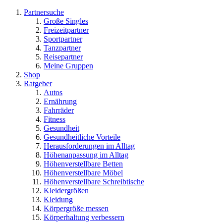
Partnersuche
Große Singles
Freizeitpartner
Sportpartner
Tanzpartner
Reisepartner
Meine Gruppen
Shop
Ratgeber
Autos
Ernährung
Fahrräder
Fitness
Gesundheit
Gesundheitliche Vorteile
Herausforderungen im Alltag
Höhenanpassung im Alltag
Höhenverstellbare Betten
Höhenverstellbare Möbel
Höhenverstellbare Schreibtische
Kleidergrößen
Kleidung
Körpergröße messen
Körperhaltung verbessern