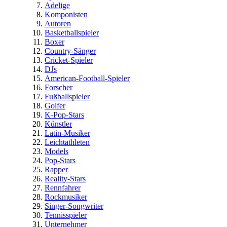
Adelige
Komponisten
Autoren
Basketballspieler
Boxer
Country-Sänger
Cricket-Spieler
DJs
American-Football-Spieler
Forscher
Fußballspieler
Golfer
K-Pop-Stars
Künstler
Latin-Musiker
Leichtathleten
Models
Pop-Stars
Rapper
Reality-Stars
Rennfahrer
Rockmusiker
Singer-Songwriter
Tennisspieler
Unternehmer