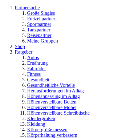
Partnersuche
Große Singles
Freizeitpartner
Sportpartner
Tanzpartner
Reisepartner
Meine Gruppen
Shop
Ratgeber
Autos
Ernährung
Fahrräder
Fitness
Gesundheit
Gesundheitliche Vorteile
Herausforderungen im Alltag
Höhenanpassung im Alltag
Höhenverstellbare Betten
Höhenverstellbare Möbel
Höhenverstellbare Schreibtische
Kleidergrößen
Kleidung
Körpergröße messen
Körperhaltung verbessern