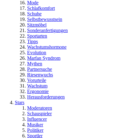
Mode
Schlafkomfort
Schuhe
Selbstbewusstsein
Sitzmöbel
Sonderanfertigungen
Sportarten
Tipps
Wachstumshormone
Evolution
Marfan Syndrom
Mythen
Partnersuche
Riesenwuchs
Vorurteile
Wachstum
Ergonomie
Herausforderungen
Stars
Moderatoren
Schauspieler
Influencer
Musiker
Politiker
Sportler