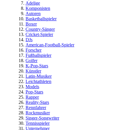
Adelige
Komponisten
Autoren
Basketballspieler
Boxer
Country-Sänger
Cricket-Spieler
DJs
American-Football-Spieler
Forscher
Fußballspieler
Golfer
K-Pop-Stars
Künstler
Latin-Musiker
Leichtathleten
Models
Pop-Stars
Rapper
Reality-Stars
Rennfahrer
Rockmusiker
Singer-Songwriter
Tennisspieler
Unternehmer