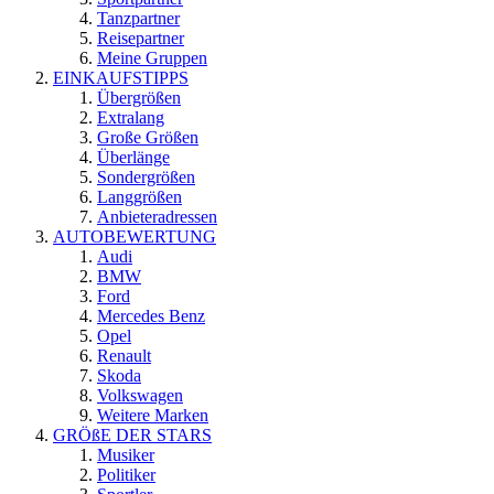
Tanzpartner
Reisepartner
Meine Gruppen
EINKAUFSTIPPS
Übergrößen
Extralang
Große Größen
Überlänge
Sondergrößen
Langgrößen
Anbieteradressen
AUTOBEWERTUNG
Audi
BMW
Ford
Mercedes Benz
Opel
Renault
Skoda
Volkswagen
Weitere Marken
GRÖßE DER STARS
Musiker
Politiker