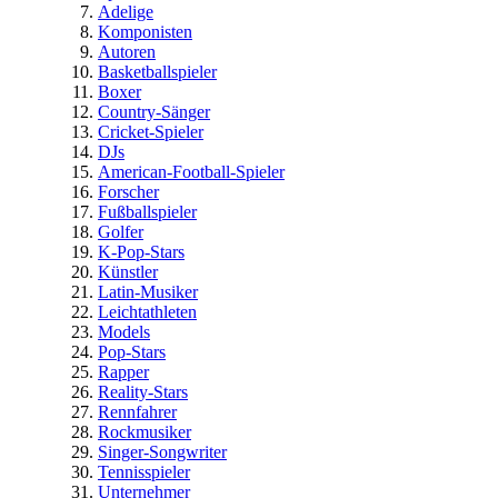
Adelige
Komponisten
Autoren
Basketballspieler
Boxer
Country-Sänger
Cricket-Spieler
DJs
American-Football-Spieler
Forscher
Fußballspieler
Golfer
K-Pop-Stars
Künstler
Latin-Musiker
Leichtathleten
Models
Pop-Stars
Rapper
Reality-Stars
Rennfahrer
Rockmusiker
Singer-Songwriter
Tennisspieler
Unternehmer