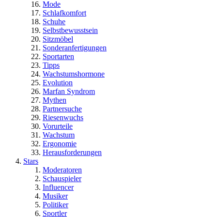
Mode
Schlafkomfort
Schuhe
Selbstbewusstsein
Sitzmöbel
Sonderanfertigungen
Sportarten
Tipps
Wachstumshormone
Evolution
Marfan Syndrom
Mythen
Partnersuche
Riesenwuchs
Vorurteile
Wachstum
Ergonomie
Herausforderungen
Stars
Moderatoren
Schauspieler
Influencer
Musiker
Politiker
Sportler