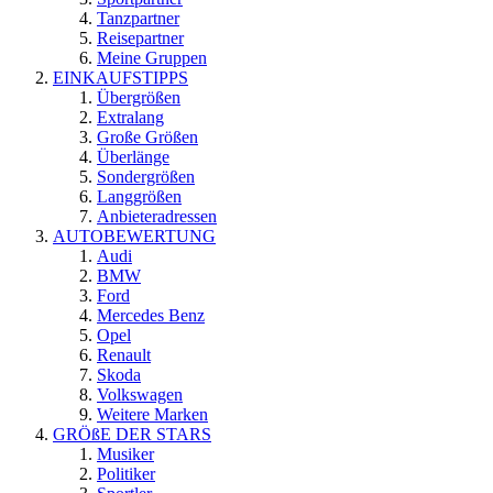
Tanzpartner
Reisepartner
Meine Gruppen
EINKAUFSTIPPS
Übergrößen
Extralang
Große Größen
Überlänge
Sondergrößen
Langgrößen
Anbieteradressen
AUTOBEWERTUNG
Audi
BMW
Ford
Mercedes Benz
Opel
Renault
Skoda
Volkswagen
Weitere Marken
GRÖßE DER STARS
Musiker
Politiker