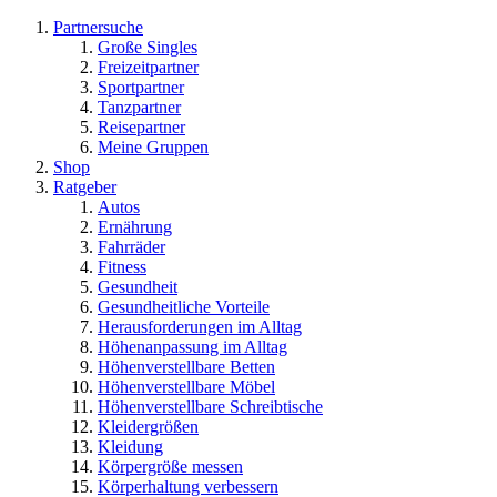
Partnersuche
Große Singles
Freizeitpartner
Sportpartner
Tanzpartner
Reisepartner
Meine Gruppen
Shop
Ratgeber
Autos
Ernährung
Fahrräder
Fitness
Gesundheit
Gesundheitliche Vorteile
Herausforderungen im Alltag
Höhenanpassung im Alltag
Höhenverstellbare Betten
Höhenverstellbare Möbel
Höhenverstellbare Schreibtische
Kleidergrößen
Kleidung
Körpergröße messen
Körperhaltung verbessern