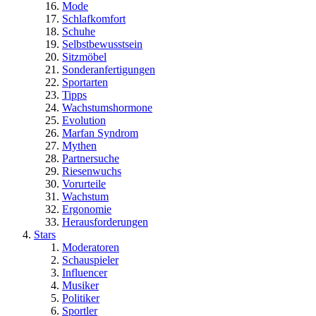
Mode
Schlafkomfort
Schuhe
Selbstbewusstsein
Sitzmöbel
Sonderanfertigungen
Sportarten
Tipps
Wachstumshormone
Evolution
Marfan Syndrom
Mythen
Partnersuche
Riesenwuchs
Vorurteile
Wachstum
Ergonomie
Herausforderungen
Stars
Moderatoren
Schauspieler
Influencer
Musiker
Politiker
Sportler