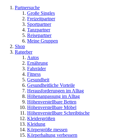
Partnersuche
Große Singles
Freizeitpartner
Sportpartner
Tanzpartner
Reisepartner
Meine Gruppen
Shop
Ratgeber
Autos
Ernährung
Fahrräder
Fitness
Gesundheit
Gesundheitliche Vorteile
Herausforderungen im Alltag
Höhenanpassung im Alltag
Höhenverstellbare Betten
Höhenverstellbare Möbel
Höhenverstellbare Schreibtische
Kleidergrößen
Kleidung
Körpergröße messen
Körperhaltung verbessern