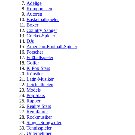
Adelige
Komponisten
Autoren
Basketballspieler
Boxer
Country-Sänger
Cricket-Spieler
DJs
American-Football-Spieler
Forscher
Fußballspieler
Golfer
K-Pop-Stars
Künstler
Latin-Musiker
Leichtathleten
Models
Pop-Stars
Rapper
Reality-Stars
Rennfahrer
Rockmusiker
Singer-Songwriter
Tennisspieler
Unternehmer