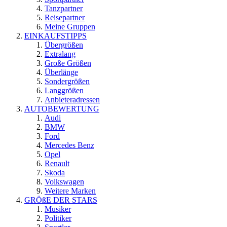
Tanzpartner
Reisepartner
Meine Gruppen
EINKAUFSTIPPS
Übergrößen
Extralang
Große Größen
Überlänge
Sondergrößen
Langgrößen
Anbieteradressen
AUTOBEWERTUNG
Audi
BMW
Ford
Mercedes Benz
Opel
Renault
Skoda
Volkswagen
Weitere Marken
GRÖßE DER STARS
Musiker
Politiker