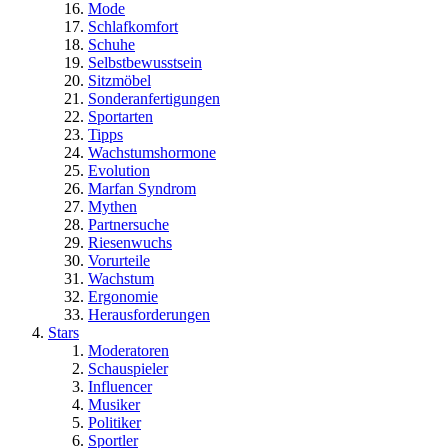
Mode
Schlafkomfort
Schuhe
Selbstbewusstsein
Sitzmöbel
Sonderanfertigungen
Sportarten
Tipps
Wachstumshormone
Evolution
Marfan Syndrom
Mythen
Partnersuche
Riesenwuchs
Vorurteile
Wachstum
Ergonomie
Herausforderungen
Stars
Moderatoren
Schauspieler
Influencer
Musiker
Politiker
Sportler