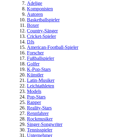
Adelige
Komponisten
Autoren
Basketballspieler
Boxer
Country-Sänger
Cricket-Spieler
DJs
American-Football-Spieler
Forscher
Fußballspieler
Golfer
K-Pop-Stars
Künstler
Latin-Musiker
Leichtathleten
Models
Pop-Stars
Rapper
Reality-Stars
Rennfahrer
Rockmusiker
Singer-Songwriter
Tennisspieler
Unternehmer