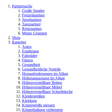
Partnersuche
Große Singles
Freizeitpartner
Sportpartner
Tanzpartner
Reisepartner
Meine Gruppen
Shop
Ratgeber
Autos
Ernährung
Fahrräder
Fitness
Gesundheit
Gesundheitliche Vorteile
Herausforderungen im Alltag
Höhenanpassung im Alltag
Höhenverstellbare Betten
Höhenverstellbare Möbel
Höhenverstellbare Schreibtische
Kleidergrößen
Kleidung
Körpergröße messen
Körperhaltung verbessern