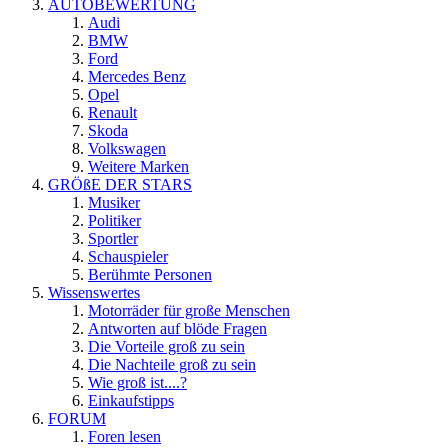
AUTOBEWERTUNG
Audi
BMW
Ford
Mercedes Benz
Opel
Renault
Skoda
Volkswagen
Weitere Marken
GRÖßE DER STARS
Musiker
Politiker
Sportler
Schauspieler
Berühmte Personen
Wissenswertes
Motorräder für große Menschen
Antworten auf blöde Fragen
Die Vorteile groß zu sein
Die Nachteile groß zu sein
Wie groß ist....?
Einkaufstipps
FORUM
Foren lesen