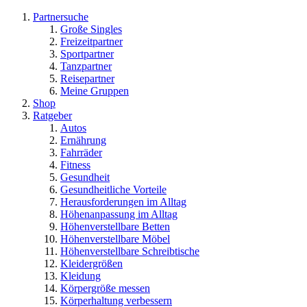
Partnersuche
Große Singles
Freizeitpartner
Sportpartner
Tanzpartner
Reisepartner
Meine Gruppen
Shop
Ratgeber
Autos
Ernährung
Fahrräder
Fitness
Gesundheit
Gesundheitliche Vorteile
Herausforderungen im Alltag
Höhenanpassung im Alltag
Höhenverstellbare Betten
Höhenverstellbare Möbel
Höhenverstellbare Schreibtische
Kleidergrößen
Kleidung
Körpergröße messen
Körperhaltung verbessern