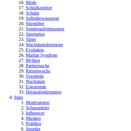
Mode
Schlafkomfort
Schuhe
Selbstbewusstsein
Sitzmöbel
Sonderanfertigungen
Sportarten
Tipps
Wachstumshormone
Evolution
Marfan Syndrom
Mythen
Partnersuche
Riesenwuchs
Vorurteile
Wachstum
Ergonomie
Herausforderungen
Stars
Moderatoren
Schauspieler
Influencer
Musiker
Politiker
Sportler