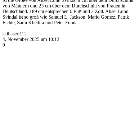
ist die Größe von Aksel Lund Svindal 9 cm über dem Durchschnitt
von Männern und 23 cm über dem Durchschnitt von Frauen in
Deutschland. 189 cm entsprechen 6 Fuß und 2 Zoll. Aksel Lund
Svindal ist so groß wie Samuel L. Jackson, Mario Gomez, Patrik
Fichte, Sami Khedira und Peter Fonda.
skihaserl112
4. November 2025 um 10:12
0