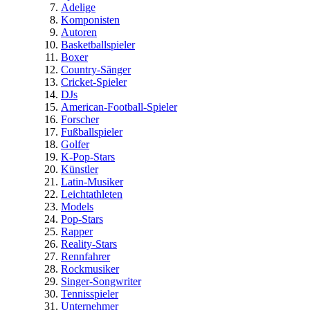
Adelige
Komponisten
Autoren
Basketballspieler
Boxer
Country-Sänger
Cricket-Spieler
DJs
American-Football-Spieler
Forscher
Fußballspieler
Golfer
K-Pop-Stars
Künstler
Latin-Musiker
Leichtathleten
Models
Pop-Stars
Rapper
Reality-Stars
Rennfahrer
Rockmusiker
Singer-Songwriter
Tennisspieler
Unternehmer