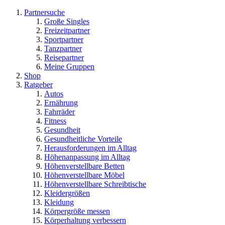
Partnersuche
Große Singles
Freizeitpartner
Sportpartner
Tanzpartner
Reisepartner
Meine Gruppen
Shop
Ratgeber
Autos
Ernährung
Fahrräder
Fitness
Gesundheit
Gesundheitliche Vorteile
Herausforderungen im Alltag
Höhenanpassung im Alltag
Höhenverstellbare Betten
Höhenverstellbare Möbel
Höhenverstellbare Schreibtische
Kleidergrößen
Kleidung
Körpergröße messen
Körperhaltung verbessern