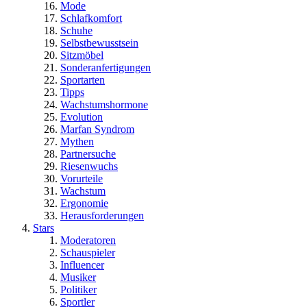
Mode
Schlafkomfort
Schuhe
Selbstbewusstsein
Sitzmöbel
Sonderanfertigungen
Sportarten
Tipps
Wachstumshormone
Evolution
Marfan Syndrom
Mythen
Partnersuche
Riesenwuchs
Vorurteile
Wachstum
Ergonomie
Herausforderungen
Stars
Moderatoren
Schauspieler
Influencer
Musiker
Politiker
Sportler