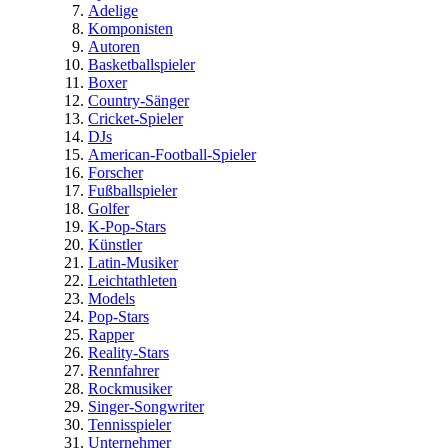
Adelige
Komponisten
Autoren
Basketballspieler
Boxer
Country-Sänger
Cricket-Spieler
DJs
American-Football-Spieler
Forscher
Fußballspieler
Golfer
K-Pop-Stars
Künstler
Latin-Musiker
Leichtathleten
Models
Pop-Stars
Rapper
Reality-Stars
Rennfahrer
Rockmusiker
Singer-Songwriter
Tennisspieler
Unternehmer