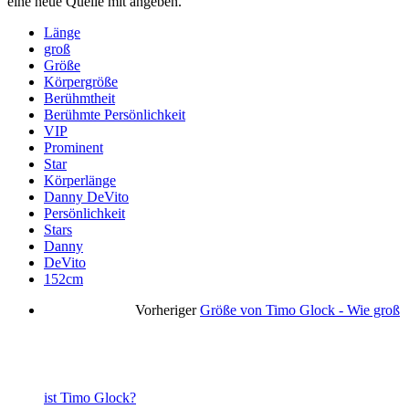
eine neue Quelle mit angeben.
Länge
groß
Größe
Körpergröße
Berühmtheit
Berühmte Persönlichkeit
VIP
Prominent
Star
Körperlänge
Danny DeVito
Persönlichkeit
Stars
Danny
DeVito
152cm
Vorheriger
Größe von Timo Glock - Wie groß
ist Timo Glock?