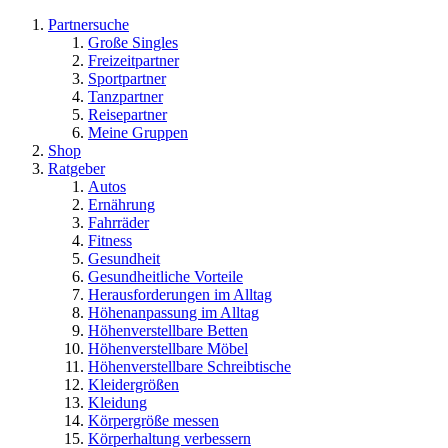
Partnersuche
Große Singles
Freizeitpartner
Sportpartner
Tanzpartner
Reisepartner
Meine Gruppen
Shop
Ratgeber
Autos
Ernährung
Fahrräder
Fitness
Gesundheit
Gesundheitliche Vorteile
Herausforderungen im Alltag
Höhenanpassung im Alltag
Höhenverstellbare Betten
Höhenverstellbare Möbel
Höhenverstellbare Schreibtische
Kleidergrößen
Kleidung
Körpergröße messen
Körperhaltung verbessern