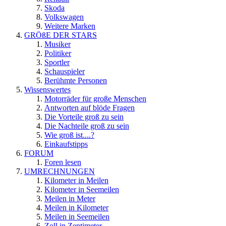
Skoda
Volkswagen
Weitere Marken
GRÖßE DER STARS
Musiker
Politiker
Sportler
Schauspieler
Berühmte Personen
Wissenswertes
Motorräder für große Menschen
Antworten auf blöde Fragen
Die Vorteile groß zu sein
Die Nachteile groß zu sein
Wie groß ist....?
Einkaufstipps
FORUM
Foren lesen
UMRECHNUNGEN
Kilometer in Meilen
Kilometer in Seemeilen
Meilen in Meter
Meilen in Kilometer
Meilen in Seemeilen
Zoll in Zentimeter