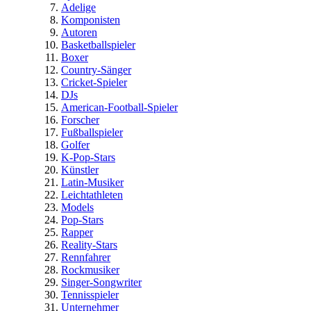
Adelige
Komponisten
Autoren
Basketballspieler
Boxer
Country-Sänger
Cricket-Spieler
DJs
American-Football-Spieler
Forscher
Fußballspieler
Golfer
K-Pop-Stars
Künstler
Latin-Musiker
Leichtathleten
Models
Pop-Stars
Rapper
Reality-Stars
Rennfahrer
Rockmusiker
Singer-Songwriter
Tennisspieler
Unternehmer