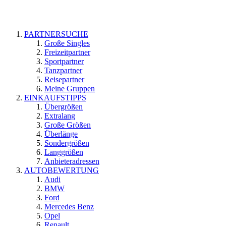
PARTNERSUCHE
Große Singles
Freizeitpartner
Sportpartner
Tanzpartner
Reisepartner
Meine Gruppen
EINKAUFSTIPPS
Übergrößen
Extralang
Große Größen
Überlänge
Sondergrößen
Langgrößen
Anbieteradressen
AUTOBEWERTUNG
Audi
BMW
Ford
Mercedes Benz
Opel
Renault