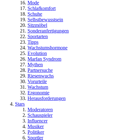
Mode
Schlafkomfort
Schuhe
Selbstbewusstsein
Sitzmöbel
Sonderanfertigungen
Sportarten
Tipps
Wachstumshormone
Evolution
Marfan Syndrom
Mythen
Partnersuche
Riesenwuchs
Vorurteile
Wachstum
Ergonomie
Herausforderungen
Stars
Moderatoren
Schauspieler
Influencer
Musiker
Politiker
Sportler