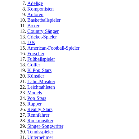
Adelige
Komponisten
Autoren
Basketballspieler
Boxer
Country-Sänger
Cricket-Spieler
DJs
American-Football-Spieler
Forscher
Fußballspieler
Golfer
K-Pop-Stars
Künstler
Latin-Musiker
Leichtathleten
Models
Pop-Stars
Rapper
Reality-Stars
Rennfahrer
Rockmusiker
Singer-Songwriter
Tennisspieler
Unternehmer