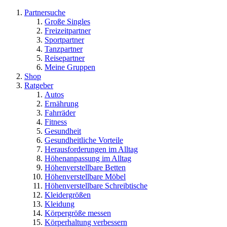
Partnersuche
Große Singles
Freizeitpartner
Sportpartner
Tanzpartner
Reisepartner
Meine Gruppen
Shop
Ratgeber
Autos
Ernährung
Fahrräder
Fitness
Gesundheit
Gesundheitliche Vorteile
Herausforderungen im Alltag
Höhenanpassung im Alltag
Höhenverstellbare Betten
Höhenverstellbare Möbel
Höhenverstellbare Schreibtische
Kleidergrößen
Kleidung
Körpergröße messen
Körperhaltung verbessern