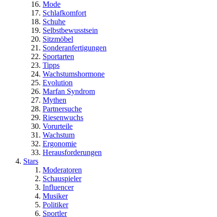
Mode
Schlafkomfort
Schuhe
Selbstbewusstsein
Sitzmöbel
Sonderanfertigungen
Sportarten
Tipps
Wachstumshormone
Evolution
Marfan Syndrom
Mythen
Partnersuche
Riesenwuchs
Vorurteile
Wachstum
Ergonomie
Herausforderungen
Stars
Moderatoren
Schauspieler
Influencer
Musiker
Politiker
Sportler