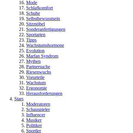
Mode
Schlafkomfort
Schuhe
Selbstbewusstsein
Sitzmöbel
Sonderanfertigungen
Sportarten
Tipps
Wachstumshormone
Evolution
Marfan Syndrom
Mythen
Partnersuche
Riesenwuchs
Vorurteile
Wachstum
Ergonomie
Herausforderungen
Stars
Moderatoren
Schauspieler
Influencer
Musiker
Politiker
Sportler