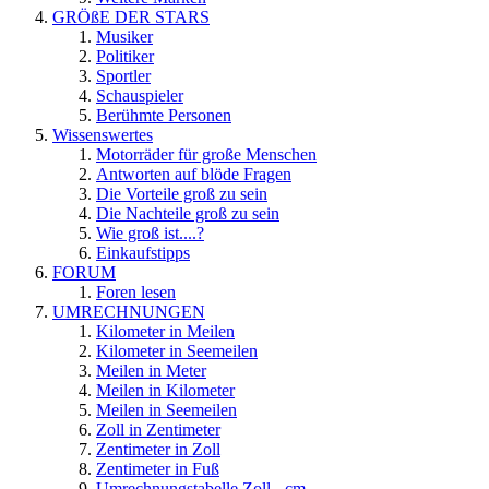
GRÖßE DER STARS
Musiker
Politiker
Sportler
Schauspieler
Berühmte Personen
Wissenswertes
Motorräder für große Menschen
Antworten auf blöde Fragen
Die Vorteile groß zu sein
Die Nachteile groß zu sein
Wie groß ist....?
Einkaufstipps
FORUM
Foren lesen
UMRECHNUNGEN
Kilometer in Meilen
Kilometer in Seemeilen
Meilen in Meter
Meilen in Kilometer
Meilen in Seemeilen
Zoll in Zentimeter
Zentimeter in Zoll
Zentimeter in Fuß
Umrechnungstabelle Zoll - cm