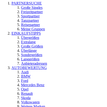
PARTNERSUCHE
Große Singles
Freizeitpartner
Sportpartner
Tanzpartner
Reisepartner
Meine Gruppen
EINKAUFSTIPPS
Übergrößen
Extralang
Große Größen
Überlänge
Sondergrößen
Langgrößen
Anbieteradressen
AUTOBEWERTUNG
Audi
BMW
Ford
Mercedes Benz
Opel
Renault
Skoda
Volkswagen
Weitere Marken