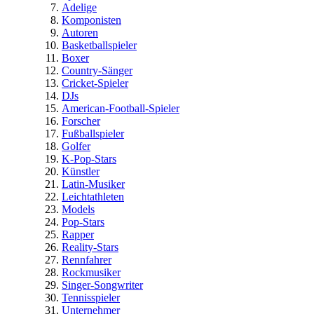
Adelige
Komponisten
Autoren
Basketballspieler
Boxer
Country-Sänger
Cricket-Spieler
DJs
American-Football-Spieler
Forscher
Fußballspieler
Golfer
K-Pop-Stars
Künstler
Latin-Musiker
Leichtathleten
Models
Pop-Stars
Rapper
Reality-Stars
Rennfahrer
Rockmusiker
Singer-Songwriter
Tennisspieler
Unternehmer