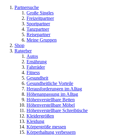
Partnersuche
Große Singles
Freizeitpartner
Sportpartner
Tanzpartner
Reisepartner
Meine Gruppen
Shop
Ratgeber
Autos
Ernährung
Fahrräder
Fitness
Gesundheit
Gesundheitliche Vorteile
Herausforderungen im Alltag
Höhenanpassung im Alltag
Höhenverstellbare Betten
Höhenverstellbare Möbel
Höhenverstellbare Schreibtische
Kleidergrößen
Kleidung
Körpergröße messen
Körperhaltung verbessern