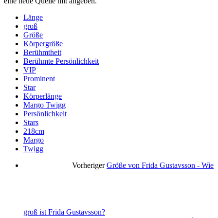
eine neue Quelle mit angeben.
Länge
groß
Größe
Körpergröße
Berühmtheit
Berühmte Persönlichkeit
VIP
Prominent
Star
Körperlänge
Margo Twigg
Persönlichkeit
Stars
218cm
Margo
Twigg
Vorheriger
Größe von Frida Gustavsson - Wie
groß ist Frida Gustavsson?