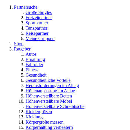
Partnersuche
Große Singles
Freizeitpartner
Sportpartner
Tanzpartner
Reisepartner
Meine Gruppen
Shop
Ratgeber
Autos
Ernährung
Fahrräder
Fitness
Gesundheit
Gesundheitliche Vorteile
Herausforderungen im Alltag
Höhenanpassung im Alltag
Höhenverstellbare Betten
Höhenverstellbare Möbel
Höhenverstellbare Schreibtische
Kleidergrößen
Kleidung
Körpergröße messen
Körperhaltung verbessern