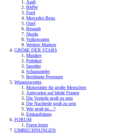
Audi
BMW
Ford
Mercedes Benz
Opel
Renault
Skoda
Volkswagen
Weitere Marken
GRÖßE DER STARS
Musiker
Politiker
Sportler
Schauspieler
Berühmte Personen
Wissenswertes
Motorräder für große Menschen
Antworten auf blöde Fragen
Die Vorteile groß zu sein
Die Nachteile groß zu sein
Wie groß ist....?
Einkaufstipps
FORUM
Foren lesen
UMRECHNUNGEN