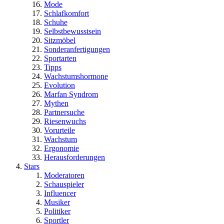
Mode
Schlafkomfort
Schuhe
Selbstbewusstsein
Sitzmöbel
Sonderanfertigungen
Sportarten
Tipps
Wachstumshormone
Evolution
Marfan Syndrom
Mythen
Partnersuche
Riesenwuchs
Vorurteile
Wachstum
Ergonomie
Herausforderungen
Stars
Moderatoren
Schauspieler
Influencer
Musiker
Politiker
Sportler