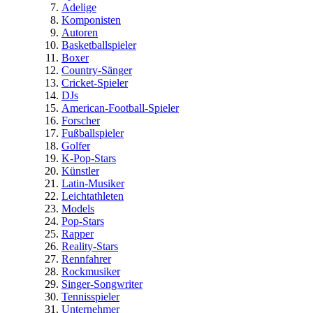
Adelige
Komponisten
Autoren
Basketballspieler
Boxer
Country-Sänger
Cricket-Spieler
DJs
American-Football-Spieler
Forscher
Fußballspieler
Golfer
K-Pop-Stars
Künstler
Latin-Musiker
Leichtathleten
Models
Pop-Stars
Rapper
Reality-Stars
Rennfahrer
Rockmusiker
Singer-Songwriter
Tennisspieler
Unternehmer