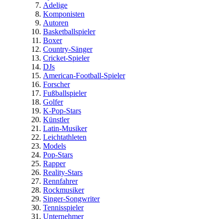
Adelige
Komponisten
Autoren
Basketballspieler
Boxer
Country-Sänger
Cricket-Spieler
DJs
American-Football-Spieler
Forscher
Fußballspieler
Golfer
K-Pop-Stars
Künstler
Latin-Musiker
Leichtathleten
Models
Pop-Stars
Rapper
Reality-Stars
Rennfahrer
Rockmusiker
Singer-Songwriter
Tennisspieler
Unternehmer