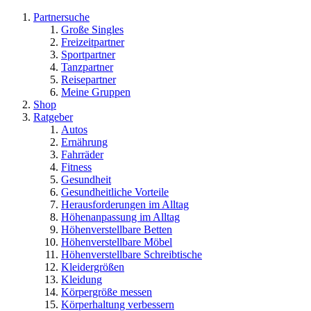
Partnersuche
Große Singles
Freizeitpartner
Sportpartner
Tanzpartner
Reisepartner
Meine Gruppen
Shop
Ratgeber
Autos
Ernährung
Fahrräder
Fitness
Gesundheit
Gesundheitliche Vorteile
Herausforderungen im Alltag
Höhenanpassung im Alltag
Höhenverstellbare Betten
Höhenverstellbare Möbel
Höhenverstellbare Schreibtische
Kleidergrößen
Kleidung
Körpergröße messen
Körperhaltung verbessern