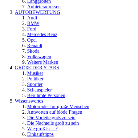
Langgrößen
Anbieteradressen
AUTOBEWERTUNG
Audi
BMW
Ford
Mercedes Benz
Opel
Renault
Skoda
Volkswagen
Weitere Marken
GRÖßE DER STARS
Musiker
Politiker
Sportler
Schauspieler
Berühmte Personen
Wissenswertes
Motorräder für große Menschen
Antworten auf blöde Fragen
Die Vorteile groß zu sein
Die Nachteile groß zu sein
Wie groß ist....?
Einkaufstipps