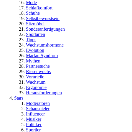
Mode
Schlafkomfort
Schuhe
Selbstbewusstsein
Sitzmöbel
Sonderanfertigungen
Sportarten
Tipps
Wachstumshormone
Evolution
Marfan Syndrom
Mythen
Partnersuche
Riesenwuchs
Vorurteile
Wachstum
Ergonomie
Herausforderungen
Stars
Moderatoren
Schauspieler
Influencer
Musiker
Politiker
Sportler