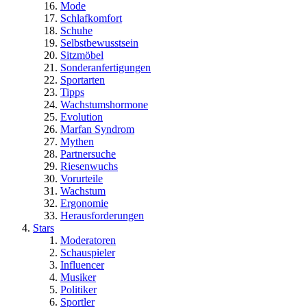
Mode
Schlafkomfort
Schuhe
Selbstbewusstsein
Sitzmöbel
Sonderanfertigungen
Sportarten
Tipps
Wachstumshormone
Evolution
Marfan Syndrom
Mythen
Partnersuche
Riesenwuchs
Vorurteile
Wachstum
Ergonomie
Herausforderungen
Stars
Moderatoren
Schauspieler
Influencer
Musiker
Politiker
Sportler