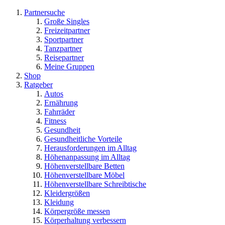
Partnersuche
Große Singles
Freizeitpartner
Sportpartner
Tanzpartner
Reisepartner
Meine Gruppen
Shop
Ratgeber
Autos
Ernährung
Fahrräder
Fitness
Gesundheit
Gesundheitliche Vorteile
Herausforderungen im Alltag
Höhenanpassung im Alltag
Höhenverstellbare Betten
Höhenverstellbare Möbel
Höhenverstellbare Schreibtische
Kleidergrößen
Kleidung
Körpergröße messen
Körperhaltung verbessern