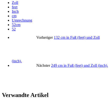
Zoll
feet
Inch
cm
Umrechnung
52cm
52
Vorheriger
132 cm in Fuß (feet) und Zoll
(inch).
Nächster
249 cm in Fuß (feet) und Zoll (inch).
Verwandte Artikel