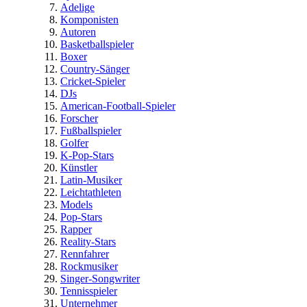
Adelige
Komponisten
Autoren
Basketballspieler
Boxer
Country-Sänger
Cricket-Spieler
DJs
American-Football-Spieler
Forscher
Fußballspieler
Golfer
K-Pop-Stars
Künstler
Latin-Musiker
Leichtathleten
Models
Pop-Stars
Rapper
Reality-Stars
Rennfahrer
Rockmusiker
Singer-Songwriter
Tennisspieler
Unternehmer