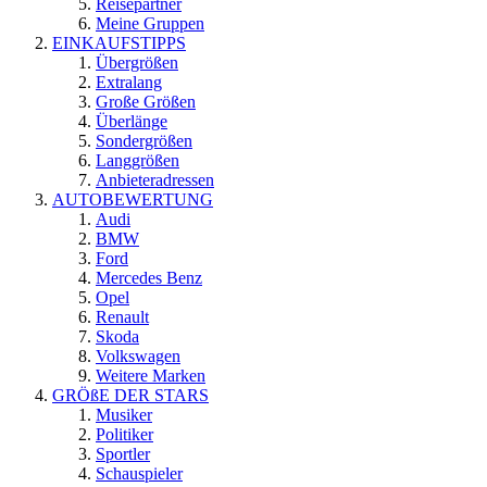
Reisepartner
Meine Gruppen
EINKAUFSTIPPS
Übergrößen
Extralang
Große Größen
Überlänge
Sondergrößen
Langgrößen
Anbieteradressen
AUTOBEWERTUNG
Audi
BMW
Ford
Mercedes Benz
Opel
Renault
Skoda
Volkswagen
Weitere Marken
GRÖßE DER STARS
Musiker
Politiker
Sportler
Schauspieler